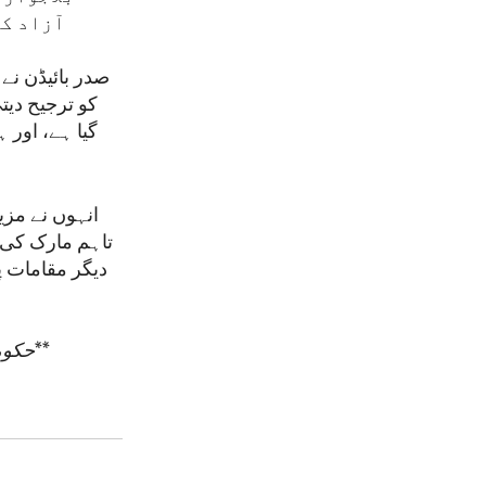
آزاد ک
صدر بائیڈن نے
کو ترجیح دیت
گیا ہے، اور
انہوں نے مزی
تاہم مارک کی 
دیگر مقامات پر
**
حکومت