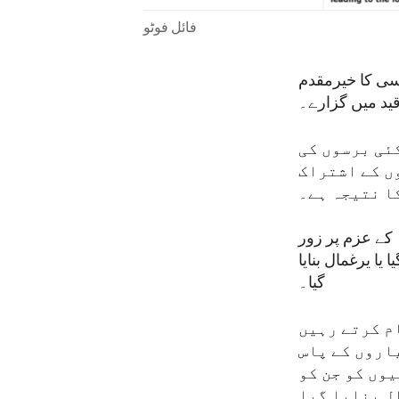
فائل فوٹو
سی کا خیرمقدم
قید میں گزارے۔
ئی برسوں کی
ں کے اشتراک
ا نتیجہ ہے۔
 کے عزم پر زور
یا یرغمال بنایا
گیا۔
ام کرتے رہیں
یاروں کے پاس
وں کو جن کو
ل بنایا گیا