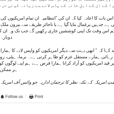
را کے ان کے اہلِ خانہ کے پاس لانے سے زیادہ کوئی تر
 اس بات کا اعادہ کیا کہ ان کی "انتظامیہ ان تمام امریکیوں 
ی ہے جنہیں یرغمال بنایا گیا ہے یا ناجائز طریقے سے بیرون ملک
 ہم اس وقت تک اپنی کوششیں جاری رکھیں گے جب تک وہ ان ک
دوبارہ
د کہا کہ " ابھی بہت سے دیگر امریکیوں کو واپس لانے کا ہما
رہائی ہمارے مستقل عزم کو ظاہر کرتی ہے۔ برما، ہیٹی، روس،
 قید امریکیوں کو آزاد کرانا ہمارا فرض ہے، ہم اپنے لوگوں کو 
ہر ممکن
ِ امریکہ کے نکتۂ نظر کا ترجمان اداریہ جو وائس آف امریکہ 
Follow us
Print