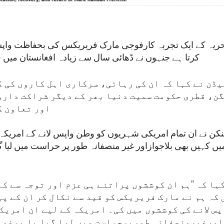
بحریہ کے ایک تجربہ کارفوجی مارک فریریکس کی بحفاظت واپ
کرتا ہے جنہوں نے ڈھائی سال سے زیادہ افغانستان میں 
ڈن نے کہا کہ ان کی رہائی، سرکاری اہل کاروں کی ک
ن، قطری حکومت سمیت دنیا بھر کے دیگر شراکت دارو
اور تعاون ک
لنکن نے ان تمام امریکی شہریوں کو وطن واپس لانے کے امریکہ
میں کہیں بھی بلاجوازاور غیر منصفانہ طور پر حراست میں لیا گیا 
ہا کہ "ہم ان کوششوں پراتنے ہی عزم اور توجہ سے ک
 کہ ہم نے مارک فریریکس کو قید سے نکال کر ان کے پ
س لانے کی کوششوں میں کی۔ امریکہ کے لیے ان امریکی
اورغیرمنصفانہ طورپرحراست میں لیا گیا یا یرغما