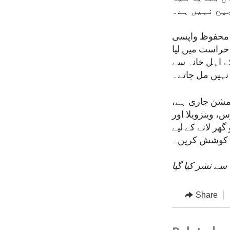
جیح نہیں ہے۔
کی محفوظ واپسی
 حراست میں لیا
ے اہل خانہ سے
 نہیں مل جاتے۔
رامشن جاری ہے،
 وینزویلا اور
گھر لانے کے لیے
 کوشش کریں۔
سے نشر کیا گیا
Share