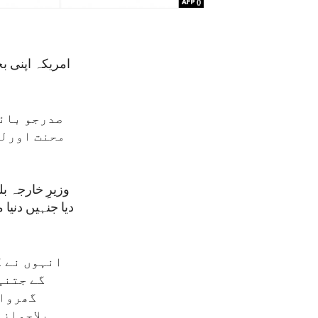
امریکہ اپنی 
صدرجو بائی
محنت اورلگ
وزیرِ خارجہ ب
دیا جنہیں دنیا 
انہوں نے ک
گے جتنی
گھرواپ
بلاجواز 