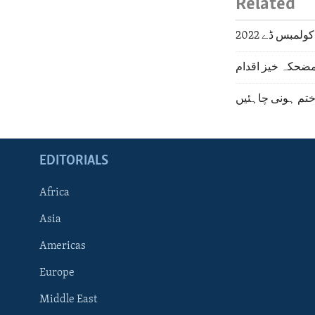
Related
کولمبس ڈے 2022
مضحکہ خیز اقدام
تم ہونی چاہئیں
EDITORIALS
Africa
Asia
Americas
Europe
FOLLOW US
Middle East