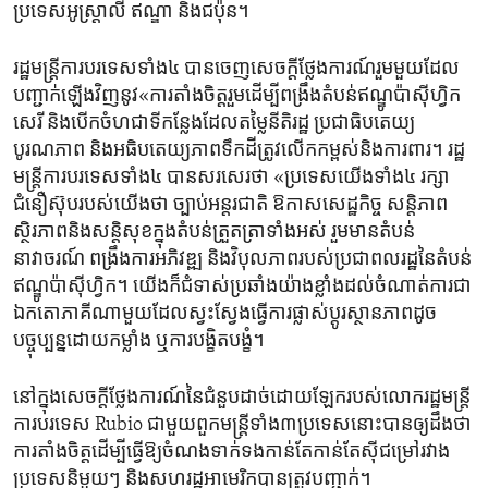
ប្រទេស​អូស្ត្រាលី ឥណ្ឌា​ និង​ជប៉ុន។
រដ្ឋមន្ត្រី​ការបរទេស​ទាំង៤ បាន​ចេញ​សេចក្តីថ្លែងការណ៍​រួម​មួយ​ដែល​
បញ្ជាក់​ឡើង​វិញ​នូវ«ការតាំងចិត្ត​រួមដើម្បី​ពង្រឹង​តំបន់​ឥណ្ឌូ​ប៉ាស៊ីហ្វិក​
សេរី​ និង​បើក​ចំហជា​ទីកន្លែង​ដែល​តម្លៃ​នីតិរដ្ឋ ប្រជាធិបតេយ្យ
បូរណភាព​ និង​អធិបតេយ្យភាព​ទឹកដី​ត្រូវលើក​កម្ពស់និង​ការពារ។ រដ្ឋ
មន្ត្រី​ការបរទេស​ទាំង៤ បាន​សរសេរ​ថា «ប្រទេស​យើង​ទាំង៤ រក្សា​
ជំនឿ​ស៊ុប​របស់​យើង​ថា ​ច្បាប់​អន្តរជាតិ ឱកាស​សេដ្ឋកិច្ច សន្តិភាព
ស្ថិរភាព​និង​សន្តិសុខ​ក្នុង​តំបន់​ត្រួតត្រា​ទាំង​អស់ រួមមាន​តំបន់​
នាវាចរណ៍ ពង្រឹង​ការអភិវឌ្ឍ​ និង​វិបុលភាព​របស់​ប្រជាពលរដ្ឋ​នៃ​តំបន់​
ឥណ្ឌូ​ប៉ាស៊ីហ្វិក។ យើង​ក៏​ជំទាស់​ប្រឆាំង​យ៉ាង​ខ្លាំង​ដល់​ចំណាត់ការ​ជា​
ឯកតោភាគីណាមួយ​ដែល​ស្វះស្វែង​ធ្វើ​ការផ្លាស់ប្តូរ​ស្ថានភាព​ដូច​
បច្ចុប្បន្ន​ដោយកម្លាំង​ ឬ​ការបង្ខិត​បង្ខំ។
នៅ​ក្នុង​សេចក្តីថ្លែងការណ៍​នៃ​ជំនួប​ដាច់​ដោយ​ឡែក​របស់​លោក​រដ្ឋមន្ត្រី​
ការបរទេស Rubio ជាមួយ​ពួក​មន្ត្រី​ទាំង៣ប្រទេស​នោះបាន​ឲ្យដឹងថា​
ការតាំងចិត្ត​ដើម្បី​ធ្វើ​ឱ្យ​ចំណង​ទាក់ទង​កាន់តែ​កាន់តែ​ស៊ី​ជម្រៅ​រវាង​
ប្រទេស​និមួយៗ​ និង​សហរដ្ឋ​អាមេរិក​បាន​ត្រូវ​បញ្ជាក់។