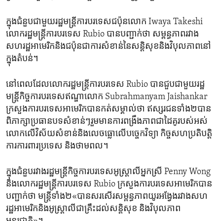
ក្នុង​ជំនួប​ជាមួយ​រដ្ឋមន្ត្រី​ការបរទេស​ជប៉ុន​លោក Iwaya Takeshi
លោក​រដ្ឋមន្ត្រី​ការបរទេស Rubio បាន​បញ្ជាក់​ថា ​សម្ពន្ធភាព​រវាង​
សហរដ្ឋ​អាមេរិក​និង​ជប៉ុន​ជា​ការសំខាន់​នៃ​សន្តិសុខ​និង​វិបុលភាព​នៅ​
ក្នុង​តំបន់។
នៅពេល​ដែល​លោក​រដ្ឋមន្ត្រី​ការបរទេស Rubio បាន​ជួប​ជាមួយ​រដ្ឋ
មន្ត្រី​កិច្ចការ​បរទេស​ឥណ្ឌា​លោក Subrahmanyam Jaishankar
ក្រសួង​ការបរទេស​អាមេរិក​បាន​កត់​សម្គាល់​ថា​ ឥស្សរជន​ទាំង២បាន​
ពិភាក្សា​ប្រធានបទ​សំខាន់ៗរួមមាន​ការពង្រឹង​ភាពជា​ដៃគូ​របស់​អស់​
លោក​លើ​វិស័យសំខាន់​និង​លេចធ្លោ​លើ​បច្ចេកវិទ្យា​ កិច្ចសហប្រតិបត្តិ
ការ​ការពារ​ប្រទេស​ និង​ថាមពល។
ក្នុង​ជំនួប​រវាង​រដ្ឋមន្ត្រី​កិច្ចការ​បរទេស​អូស្ត្រាលី​អ្នក​ស្រី Penny Wong
និង​លោក​រដ្ឋមន្ត្រី​ការបរទេស Rubio ក្រសួង​ការបរទេស​អាមេរិក​បាន​
បញ្ជាក់​ថា​ មន្ត្រី​ទាំង២«បាន​សរសើរ​សម្ពន្ធភាព​យូរ​អង្វែង​រវាង​សហ
រដ្ឋ​អាមេរិក​និង​អូស្ត្រាលី​ជា​គ្រឹះ​ដល់​សន្តិសុខ និង​វិបុលភាព​