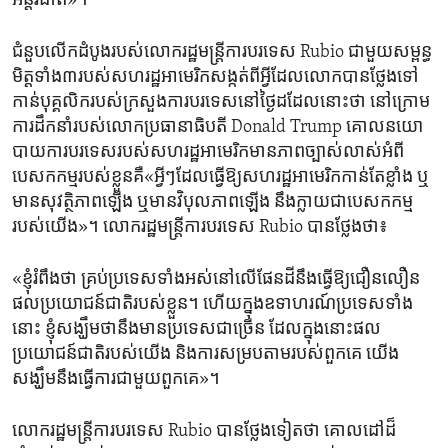
អន្តរជាតិ»។
ជំនួប​លើក​ដំបូង​របស់​លោក​រដ្ឋមន្ត្រី​ការបរទេស Rubio ជាមួយ​សម្ពន្ធ
មិត្ត​ទាំង៣របស់​សហរដ្ឋ​អាមេរិក​សង្កត់​ពី​អ្វី​ដែល​លោក​បាន​ថ្លែង​ទៅ
កាន់​បុគ្គលិក​របស់​ក្រសួង​ការបរទេស​នៅ​ថ្ងៃ​ដដែល​នោះ​ថា នៅ​ក្រោម​
ការដឹកនាំ​របស់​លោក​ប្រធានាធិបតី Donald Trump គោលនយោ​
បាយ​ការបរទេស​របស់​សហរដ្ឋ​អាមេរិកមាន​ភាពច្បាស់លាស់​អំពី​
បេសកកម្ម​របស់​ខ្លួន​គឺ«អ្វីៗ​ដែល​ធ្វើ​ឱ្យ​សហរដ្ឋ​អាមេរិក​កាន់តែ​ខ្លាំង ​ឬ​
មាន​សុវត្ថិភាព​ឡើង ​ឬ​មាន​វិបុលភាព​ឡើង នឹង​ក្លាយ​ជា​បេសកកម្ម​
របស់​យើង»។ លោក​រដ្ឋមន្ត្រី​ការបរទេស Rubio បាន​ថ្លែង​ថា៖
«ខ្ញុំ​រំពឹង​ថា ​គ្រប់​ប្រទេស​ទាំង​អស់​នៅ​លើ​ផែនដី​នឹង​ធ្វើ​ឱ្យ​ជឿនលឿន​
ផល​ប្រយោជន៍​ជាតិ​របស់​ខ្លួន។ ហើយ​ក្នុង​ឧទាហរណ៍​ប្រទេស​ទាំង​
នោះ ខ្ញុំ​សង្ឃឹម​ថា​នឹង​មាន​ប្រទេស​ជា​ច្រើន ដែល​ក្នុង​នោះ​ផល
ប្រយោជន៍​ជាតិ​របស់​យើង​ និង​ការសម្រប​តាម​របស់​ពួកគេ យើង​
សង្ឃឹម​នឹង​ធ្វើការ​ជាមួយ​ពួកគេ»។
លោក​រដ្ឋមន្ត្រី​ការបរទេស Rubio បាន​ថ្លែង​ទៀត​ថា គោលដៅដ៏​