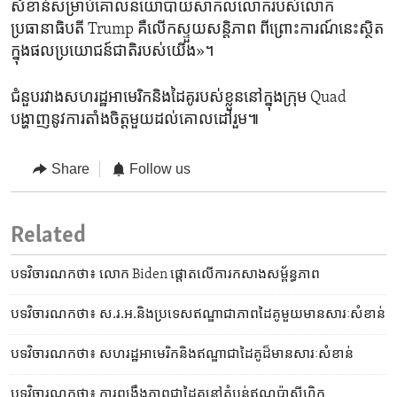
សំខាន់​សម្រាប់​គោល​នយោបាយ​សាកលលោក​របស់​លោក​
ប្រធានាធិបតី Trump គឺ​លើក​ស្ទួយ​សន្តិភាព ពីព្រោះ​ការណ៍​នេះ​ស្ថិត​
ក្នុង​ផលប្រយោជន៍​ជាតិ​របស់​យើង»។
ជំនួប​រវាង​សហរដ្ឋ​អាមេរិក​និង​ដៃគូ​របស់​ខ្លួន​នៅ​ក្នុង​ក្រុម Quad
បង្ហាញ​នូវ​ការតាំងចិត្ត​មួយ​ដល់​គោលដៅ​រួម៕
Share
Follow us
Related
បទវិចារណកថា៖ លោក Biden ផ្តោត​លើ​ការកសាង​សម្ព័ន្ធភាព
បទវិចារណកថា៖ ស.រ.អ.​និង​ប្រទេស​ឥណ្ឌា​ជា​ភាពដៃគូ​មួយ​មាន​សារៈសំខាន់
បទវិចារណកថា៖ សហរដ្ឋ​អាមេរិក​​និង​ឥណ្ឌា​ជា​ដៃគូ​ដ៏​មាន​សារៈសំខាន់
បទវិចារណកថា៖ ការពង្រឹង​ភាព​ជា​ដៃគូ​នៅ​តំបន់​ឥណ្ឌូ​ប៉ាស៊ីហ្វិក