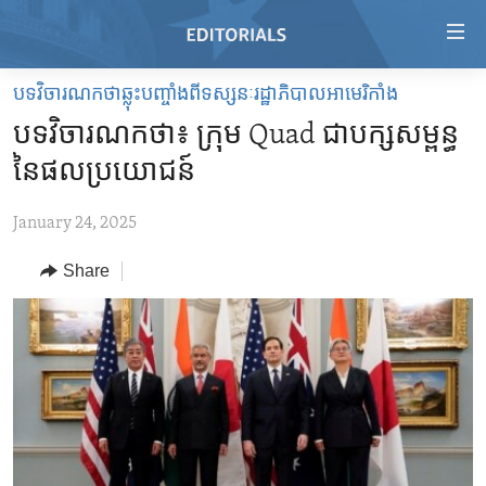
Accessibility
links
Skip
បទវិចារណកថាឆ្លុះបញ្ចាំងពីទស្សនៈរដ្ឋាភិបាលអាមេរិកាំង
to
HOME
បទវិចារណកថា៖ ក្រុម Quad ជា​បក្ស​សម្ពន្ធ​
main
VIDEO
content
នៃ​ផលប្រយោជន៍
RADIO
Skip
to
January 24, 2025
REGIONS
main
Share
TOPICS
AFRICA
Navigation
Skip
ARCHIVE
AMERICAS
HUMAN RIGHTS
to
ABOUT US
ASIA
SECURITY AND DEFENSE
Search
EUROPE
AID AND DEVELOPMENT
FOLLOW US
MIDDLE EAST
DEMOCRACY AND GOVERNANCE
ECONOMY AND TRADE