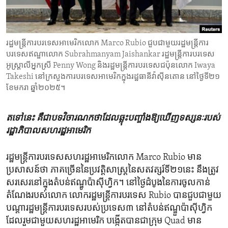
ENVIRONMENT AND HEALTH
IDEALS AND INSTITUTIONS
រដ្ឋមន្ត្រីការបរទេសអាមេរិកលោក Marco Rubio ជួបជាមួយរដ្ឋមន្ត្រីការ
បរទេសឥណ្ឌាលោក Subrahmanyam Jaishankar រដ្ឋមន្ត្រីការបរទេស
អូស្ត្រាលី​អ្នកស្រី Penny Wong និង​រដ្ឋមន្ត្រីការបរទេសជប៉ុនលោក Iwaya
Takeshi នៅ​ក្រសួងការបរទេសអាមេរិក​ក្នុងរដ្ឋធានីវ៉ាស៊ីនតោន នៅថ្ងៃទី២១
ខែមករា ឆ្នាំ២០២៥។
តទៅនេះ​ គឺជា​បទវិចារណកថា​ដែល​ឆ្លុះ​បញ្ចាំង​ឱ្យ​ឃើញ​ទស្សនៈ​របស់​
រដ្ឋាភិបាល​សហរដ្ឋ​អាមេរិក
រដ្ឋមន្ត្រី​ការបរទេស​សហរដ្ឋ​អាមេរិក​លោក Marco Rubio មាន​
ប្រសាសន៍​ថា​ ភាគច្រើន​នៃ​ប្រវត្តិសាស្ត្រ​នៃ​សតវត្សរ៍​ទី២១នេះ នឹង​ត្រូវ​
សរសេរ​នៅ​ក្នុង​តំបន់​ឥណ្ឌូ​ប៉ាស៊ីហ្វិក។ នៅ​ថ្ងៃ​ដំបូង​នៃ​ការចូល​កាន់​
តំណែង​របស់​លោក លោក​រដ្ឋមន្ត្រី​ការបរទេស Rubio បាន​ជួប​ជាមួយ​
បណ្តា​រដ្ឋមន្ត្រី​ការបរទេស​របស់​ប្រទេស៣ នៅ​តំបន់​ឥណ្ឌួ​ប៉ាស៊ីហ្វិក​
ដែល​រួម​ជាមួយ​សហរដ្ឋ​អាមេរិក​ បង្កើត​បាន​ជា​ក្រុម Quad មាន​