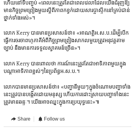
ហើយនៅ​ទីបញ្ចប់​ «ពេល​នេះ​ត្រូវតែ​ជា​ពេលវេលា​ដែល​យើងជំរុញ​ឱ្យ​
មានកិច្ចព្រម​ព្រៀងមួយ​ស្តី​ពី​ភាពកខ្វក់​ដោយសារប្លាស្ទីកនៅគ្រប់​ជាន់
ថ្នាក់​ទាំងអស់»។
លោក Kerry បានមានប្រសាសន៍​ថា៖ «អាណត្តិអ.ស.ប.​ដើម្បី​បើក
ធ្វើការ​ចរចាពហុភាគីអំពី​កិច្ចព្រមព្រៀង​សាកលមួយត្រូវអនុវត្ត​តាម​
ច្បាប់ នឹងមាន​ការ​ទទួល​ស្វាគមន៍​ច្រើន»។
លោក​ Kerry បាន​ពោល​ថា ការណ៍​នេះត្រូវ​តែ​ជា​អាទិភាព​មួយ​ក្នុង​
បណ្តា​អាទិភាពខ្ពស់ៗ​នៃ​ប្រព័ន្ធអ.ស.ប.។
លោកបាន​មានប្រសាសន៍​ថា៖ «បញ្ហា​នីមួយៗ​ក្នុង​ចំណោម​បញ្ហា​ទាំង​
នេះ​ត្រូវ​បាន​បង្កើត​ដោយ​មនុស្ស ហើយការ​ដោះស្រាយបញ្ហា​ទាំង​នេះ​
ត្រូវ​មានឆន្ទៈ។​ យើង​អាច​ឈ្នះ​ក្នុង​ការ​ប្រយុទ្ធនេះ»៕
Share
Follow us