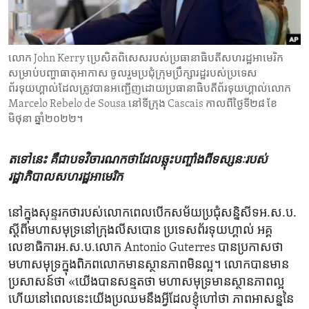
ENVIRONMENT AND HEALTH
IDEALS AND INSTITUTIONS
​លោក John Kerry ប្រេសិត​​​ពិសេស​របស់​ប្រធានាធិបតី​​សហរដ្ឋអាមេរិក​
សម្រាប់​​បញ្ហា​ធាតុអាកាស ចូលរួមប្រជុំ​​ក្រុមប្រឹក្សារដ្ឋ​របស់​ប្រទេស​
ព័រទុយហ្គាល់​ដែល​ត្រូវបាន​អញ្ជើញ​ដោយ​ប្រធានាធិបតី​ព័រទុយហ្គាល់លោក
Marcelo Rebelo de Sousa នៅ​ទីក្រុង Cascais កាលពី​ថ្ងៃទី២៨ ខែ
មិថុនា ឆ្នាំ២០២២។
តទៅនេះ គឺ​ជា​បទ​វិចារណកថា​ដែល​ឆ្លុះ​បញ្ចាំង​ពី​ទស្សនៈ​របស់​
រដ្ឋាភិបាល​សហរដ្ឋ​អាមេរិក
នៅក្នុង​សុន្ទរកថា​របស់​លោក​ពេលបើក​សម័យ​ប្រជុំ​សន្និសីទ​អ.ស.ប.​
ស្តីពី​មហា​សមុទ្រ​នៅ​ក្រុង​លីសបោន ប្រទេស​ព័រទុយហ្គាល់ អគ្គ
លេខាធិការអ.ស.ប.​លោក​ Antonio Guterres ​បាន​ប្រកាស​ថា ​
មហាសមុទ្រ​ក្នុង​ពិភពលោក​មានស្ថានភាព​មិន​ល្អ។ លោកបាន​មាន​
ប្រសាសន៍​ថា «យើង​បាន​សន្មត​ថា មហាសមុទ្រ​មានស្ថានភាពល្អ
ហើយ​នៅពេលនេះ​យើង​ប្រឈម​នឹង​អ្វីដែល​ខ្ញុំ​ហៅ​ថា ភាព​អាសន្ននៃ​