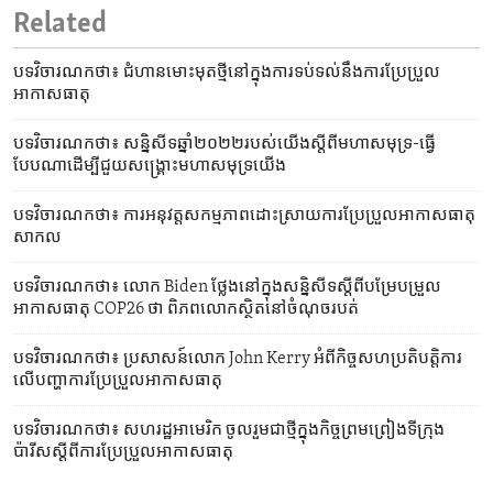
Related
បទវិចារណកថា៖ ជំហាន​មោះមុត​ថ្មី​នៅក្នុង​ការទប់ទល់​នឹង​ការប្រែប្រួល​
អាកាសធាតុ
បទវិចារណកថា៖ សន្និសីទ​ឆ្នាំ២០២២​របស់​យើង​ស្តីពី​មហា​សមុទ្រ​-​ធ្វើ​
បែបណា​ដើម្បី​ជួយ​សង្គ្រោះ​មហា​សមុទ្រ​យើង
បទវិចារណកថា៖ ការអនុវត្ត​សកម្មភាព​ដោះស្រាយ​ការប្រែប្រួល​អាកាសធាតុ​
សាកល
បទវិចារណកថា៖ លោក Biden ថ្លែង​នៅក្នុង​សន្និសីទ​ស្តីពី​បម្រែបម្រួល​
អាកាសធាតុ COP26 ថា ពិភពលោក​ស្ថិត​នៅ​ចំណុច​របត់
បទវិចារណកថា៖ ប្រសាសន៍​លោក John Kerry អំពី​កិច្ចសហប្រតិបត្តិការ​
លើ​បញ្ហា​ការប្រែប្រួល​អាកាសធាតុ
បទវិចារណកថា៖ សហរដ្ឋ​អាមេរិក ចូលរួម​ជាថ្មី​ក្នុង​កិច្ចព្រមព្រៀង​ទីក្រុង​
ប៉ារីស​ស្តីពី​ការប្រែប្រួល​អាកាសធាតុ