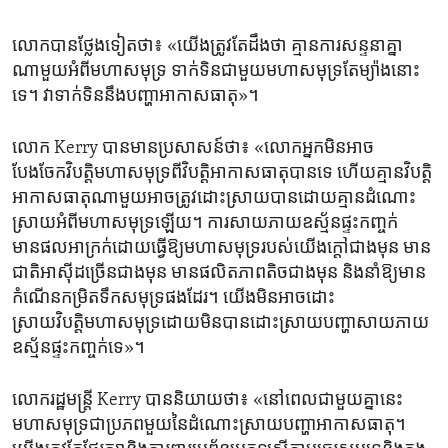
លោក​បាន​ថ្លែង​ទៀត​ថា៖ «យើង​ត្រូវតែដឹង​ថា គ្មានការ​សន្ទនា​គ្នា
ណាមួយអំពីមហា​សមុទ្រ​ ទាក់ទិនជា​មួយ​មហា​សមុទ្រ​តែ​ម្យ៉ាងនោះ​
ទេ។ វា​ទាក់ទិន​នឹងបញ្ហា​អាកាសធាតុ»។
លោក Kerry បាន​មានប្រសាសន៍​ថា៖ «លោកអ្នកមិន​អាច​
បែងចែកវិបត្តិ​មហាសមុទ្រពីវិបត្តិ​អាកាស​ធាតុបានទេ ហើយ​គ្មាន​វិបត្តិ
អាកាសធាតុ​ណា​មួយ​អាច​ត្រូវ​ដោះស្រាយ​បាន​ដោយ​គ្មាន​ដំណោះ
ស្រាយ​អំពី​មហាសមុទ្រ​ឡើយ។​ ការ​សាយភាយ​ឧស្ម័នផ្ទះកញ្ចក់​
មានផល​អាក្រក់​ដោយ​ធ្វើឱ្យ​មហា​សមុទ្ររបស់​យើងក្តៅ​ជាង​មុន មាន​
ជាតិ​អាស៊ីដ​ច្រើន​ជាង​មុន មាន​ផលិតភាព​តិច​ជាង​មុន និង​នាំ​ឱ្យ​មាន
កំណើន​កម្រិត​ទឹក​សមុទ្រ​ផង​ដែរ។​ យើង​មិនអាច​ដោះ
ស្រាយវិបត្តិមហាសមុទ្រ​ដោយ​មិនបាន​ដោះស្រាយ​បញ្ហាសាយភាយ​
ឧស្ម័ន​ផ្ទះ​កញ្ចក់ទេ»។
លោក​រដ្ឋមន្ត្រី Kerry បាន​និយាយ​ថា៖ «នៅ​ពេល​ជា​មួយ​គ្នា​នេះ
មហាសមុទ្រ​ជា​ប្រភពមួយ​នៃ​ដំណោះស្រាយ​បញ្ហា​អាកាសធាតុ។