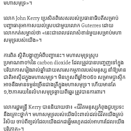
មហា​សមុទ្រ»។
លោក John Kerry ប្រេសិត​ពិសេស​របស់​ប្រធានាធិបតី​សម្រាប់
បញ្ហា​ធាតុអាកាស​យល់​ស្រប​ជា​មួយលោក Guterres ដោយ​
លោកកត់​សម្គាល់ថា ​«នេះជាពេលវេលា​សំខាន់​មួយសម្រាប់​មហា
សមុទ្ររបស់យើង»។
ការពិត​ ស្ថិតិ​បង្ហាញ​អំពី​បញ្ហានេះ។ មហា​សមុទ្រ​ស្រូប​
ប្រមាណ៣០%នៃ carbon dioxide ដែល​ត្រូវបាន​បញ្ចេញ​ទៅ​ក្នុង​
បរិយាកាស​រៀង​រាល់​ឆ្នាំ​ដោយសារសកម្មភាព​របស់​មនុស្ស នាំ​ឱ្យ​មាន​
ជាតិ​អាស៊ីដក្នុង​មហា​សមុទ្រ។ មិនហួស​ពី​ឆ្នាំ២០៥០ សម្រាម​ប្លាស្ទីក​
អាចនឹង​មានទម្ងន់ច្រើន​ជាង​ត្រី​ក្នុង​មហា​សមុទ្រ។ ហើយមាន​តែ​
១,២ភាគរយនៃលំហសមុទ្រ​ឆ្ងាយ​ពីឆ្នេរ ត្រូវ​បានការពារ។
លោក​រដ្ឋមន្ត្រី Kerry បាននិយាយថា៖ «ជីវិតមនុស្ស​កំពុងជួបប្រទះ​
នឹងគ្រោះថ្នាក់។ មហាសមុទ្រ​របស់យើងប៉ះពាល់​ដល់​ជីវិត​យើង​គ្រប់​
វិស័យ ចាប់​ពី​ខ្យល់​ដែល​យើង​ដក​ដង្ហើម​រហូត​ដល់អាហារដែល​យើង​
បរិភោគ»។