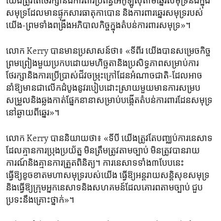
យើង​ត្រូវ​តែ​ថែរក្សា​និង​ការពារ​ប្រព័ន្ធ​អេកូឡូស៊ី​តាម​ឆ្នេរ​សមុទ្រនិង​ក្នុង​
សមុទ្រ​ដែលមានផ្ទុកសារធាតុកាបោន និង​ការពារឆ្នេរ​សមុទ្រ​របស់
យើង-ព្រមទាំង​ពង្រឹង​អភិបាល​កិច្ចក្នុ​ង​តំបន់​ការពារ​សមុទ្រ»។
លោក​ Kerry បានមានប្រសាសន៍ថា៖ «ទីពីរ យើង​បាន​សម្រេច​កិច្ច​
ព្រមព្រៀង​មួយប្រកប​ដោយមហិច្ឆតា​និងប្រសិទ្ធភាព​សម្រាប់​ការ​
ថែរក្សានិង​ការប្រើប្រាស់ជីវចម្រុះក្រៅ​ដែនអំណាច​ជាតិ-ដែល​អាច​
នាំឱ្យ​មាន​ជា​លើក​ដំបូងនូវ​របៀប​ដោះស្រាយ​មួយ​មានការ​សម្រប
សម្រួលនិង​ឆ្លង​កាត់​ផ្នែកនានា​សម្រាប់បង្កើត​តំបន់​ការពារ​ដែន​សមុទ្រ​
នៅឆ្ងាយ​ពី​ឆ្នេរ»។
លោក Kerry បាន​និយាយ​ថា៖ «ទីបី យើង​ត្រូវ​តែបញ្ឈប់ការ​នេសាទ​
ដែល​គ្មានការប្រុង​ប្រយ័ត្ន មិនត្រឹមត្រូវ​តាម​ច្បាប់ មិន​ត្រូវ​បានរាយ
ការណ៍និង​គ្មាន​ការត្រួតពិនិត្យ។ ការនេសាទ​ទាំង៣​បែបនេះ
ធ្វើឱ្យខូចខាត​មហាសមុទ្រ​របស់​យើង ធ្វើឱ្យ​អន្តរាយសន្តិសុខសមុទ្រ
និង​ធ្វើ​ឱ្យក្រុម​អ្នក​នេសាទ​និង​សហគមន៍ដែលគោរពតាមច្បាប់ ជួប
ប្រទះនឹងគ្រោះថ្នាក់»។