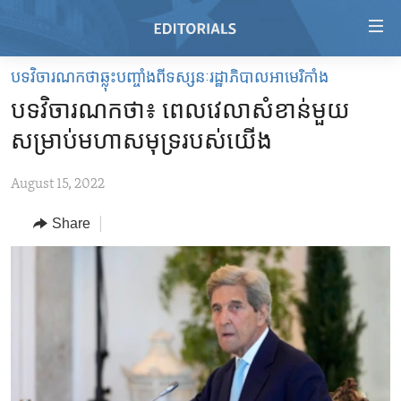
Accessibility
links
Skip
បទវិចារណកថាឆ្លុះបញ្ចាំងពីទស្សនៈរដ្ឋាភិបាលអាមេរិកាំង
to
HOME
បទវិចារណកថា៖ ពេលវេលា​សំខាន់​មួយ​
main
VIDEO
content
សម្រាប់​មហាសមុទ្រ​របស់​យើង
RADIO
Skip
to
August 15, 2022
REGIONS
main
Share
TOPICS
AFRICA
Navigation
Skip
ARCHIVE
AMERICAS
HUMAN RIGHTS
to
ABOUT US
ASIA
SECURITY AND DEFENSE
Search
EUROPE
AID AND DEVELOPMENT
FOLLOW US
MIDDLE EAST
DEMOCRACY AND GOVERNANCE
ECONOMY AND TRADE