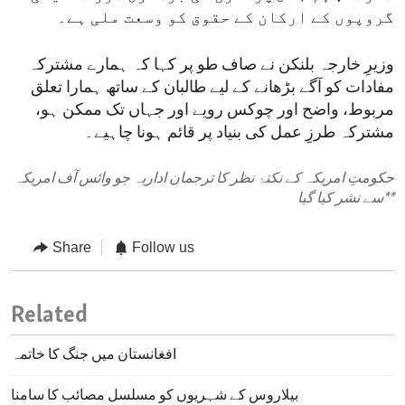
گروپوں کے ارکان کے حقوق کو وسعت ملی ہے۔
وزیرِ خارجہ بلنکن نے صاف طو پر کہا کہ ہمارے مشترکہ
مفادات کو آگے بڑھانے کے لیے طالبان کے ساتھ ہمارا تعلق
مربوط، واضح اور چوکس رویے اور جہاں تک ممکن ہو،
مشترکہ طرزِ عمل کی بنیاد پر قائم ہونا چاہیے۔
حکومتِ امریکہ کے نکتۂ نظر کا ترجمان اداریہ جو وائس آف امریکہ
**
سے نشر کیا گیا
Share
Follow us
Related
افغانستان میں جنگ کا خاتمہ
بیلاروس کے شہریوں کو مسلسل مصائب کا سامنا