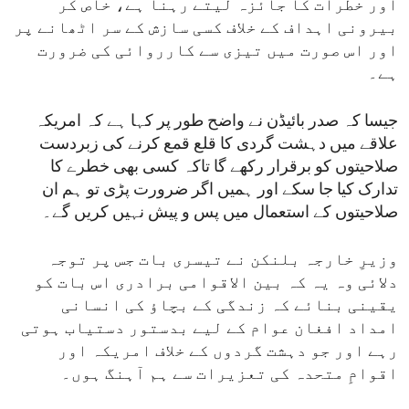
اور خطرات کا جائزہ لیتے رہنا ہے، خاص کر
بیرونی اہداف کے خلاف کسی سازش کے سر اٹھانے پر
اور اس صورت میں تیزی سے کارروائی کی ضرورت
ہے۔
جیسا کہ صدر بائیڈن نے واضح طور پر کہا ہے کہ امریکہ
علاقے میں دہشت گردی کا قلع قمع کرنے کی زبردست
صلاحیتوں کو برقرار رکھے گا تاکہ کسی بھی خطرے کا
تدارک کیا جا سکے اور ہمیں اگر ضرورت پڑی تو ہم ان
صلاحیتوں کے استعمال میں پس و پیش نہیں کریں گے۔
وزیرِ خارجہ بلنکن نے تیسری بات جس پر توجہ
دلائی وہ یہ کہ بین الاقوامی برادری اس بات کو
یقینی بنائے کہ زندگی کے بچاؤ کی انسانی
امداد افغان عوام کے لیے بدستور دستیاب ہوتی
رہے اور جو دہشت گردوں کے خلاف امریکہ اور
اقوامِ متحدہ کی تعزیرات سے ہم آہنگ ہوں۔