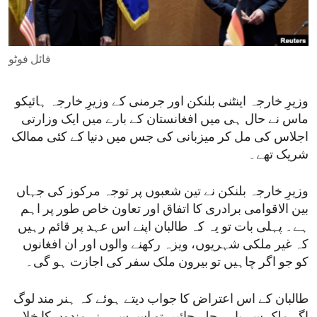
ENVIRONMENT AND HEALTH
IDEALS AND INSTITUTIONS
فائل فوٹو
وزیرِ خارجہ اینٹنی بلنکن اور جرمنی کے وزیرِ خارجہ ہائیکو
ماس نے حال ہی میں افغانستان کے بارے میں ایک وزارتی
اجلاس کی مل کر میزبانی کی جس میں دنیا کے کئی ممالک
شریک تھے۔
وزیرِ خارجہ بلنکن نے تین شعبوں پر توجہ مرکوز کی جہاں
بین الاقوامی برادری کا اتفاق اور تعاون خاص طور پر اہم
ہے۔ پہلی بات تو یہ کہ طالبان اپنے اس عہد پر قائم رہیں
کہ غیر ملکی شہریوں، ویزہ رکھنے والوں اور ان افغانوں
کو جو اگر چاہیں تو بیرون ملک سفر کی اجازت ہو گی۔
طالبان کے اس اعتراض کا جواب دیتے ہوئے کہ ہنر مند لوگ