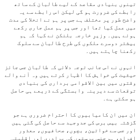
تینوں بنیادی مقاصد کے لیے طالبان کے ساتھ
رابطے کی ضرورت ہو گی لیکن اس رابطے سے یہ
واضح طور پر مختلف ہے جس پر ہم نے انخلا کی مدت
میں عمل کیا تھا اور جس پر ہم عمل جاری رکھے
ہوئے ہیں۔ وزیرِ خارجہ بلنکن نے کہا کہ ہم
بیشتر دوسرے ملکوں کی طرح طالبان سے سلوک
رکھنا چاہتے ہیں۔
انہوں نے اس جانب توجہ دلائی کہ طالبان جس جائز
حیثیت کی خواہش کا اظہار کرتے ہیں وہ آنے والے
وقتوں میں بین الاقوامی برداری کی بنیادی
توقعات سے دیرینہ وابستگی کے ذریعے ہی حاصل
ہو سکتی ہے۔
ان میں ان کامیابیوں کا احترام ضروری ہے جو
گزشتہ بیس برس کی جدوجہد سے حاصل کی گئی ہیں
اور جس سے خواتین، بچوں، صحافیوں، معذور
افراد، ہم جنس پرستوں کی برادری اور اقلیتی