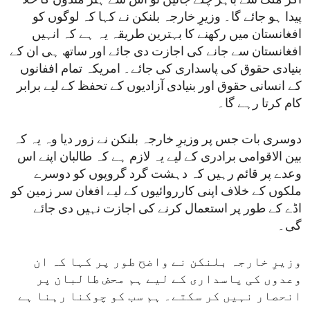
اگر ملک سے باہر چلے جائیں تو اس سے ہنر مندوں کا خلا
پیدا ہو جائے گا۔ وزیرِ خارجہ بلنکن نے کہا کہ لوگوں کو
افغانستان میں رکھنے کا بہترین طریقہ یہ ہے کہ انہیں
افغانستان سے جانے کی اجازت دی جائے اور ساتھ ہی ان کے
بنیادی حقوق کی پاسداری کی جائے۔ امریکہ تمام اففانوں
کے انسانی حقوق اور بنیادی آزادیوں کے تحفظ کے لیے برابر
کام کرتا رہے گا۔
دوسری بات جس پر وزیرِ خارجہ بلنکن نے زور دیا وہ یہ کہ
بین الاقوامی برادری کے لیے یہ لازم ہے کہ طالبان اپنے اس
وعدے پر قائم رہیں کہ دہشت گرد گروپوں کو دوسرے
ملکوں کے خلاف اپنی کارروائیوں کے لیے افغان سر زمین کو
اڈے کے طور پر استعمال کرنے کی اجازت نہیں دی جائے
گی۔
وزیرِ خارجہ بلنکن نے واضح طور پر کہا کہ ان
وعدوں کی پاسداری کے لیے ہم محض طالبان پر
انحصار نہیں کر سکتے۔ ہم سب کو چوکنا رہنا ہے