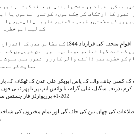
یر ملکی افراد پر سخت پابندیاں عائد کرتا ہے جو د
ئیوں کا ارتکاب کر چکے ہوں، کرنےوالے ہوں یا اپ
ریوں کی سلامتی، قومی سلامتی، خارجہ پالیسی، یا ا
کے لیے اہم خطرہ ب
اس کے علاوہ اقوامِ متحدہ کی قرارداد 1844 کے مطابق ع
 کے تحت گیا تھاجو صومالیہ اور امن فوجیوں کے امن
 کو خطرے میں ڈالنے والی کارروائیوں میں ملوث ہو
حمایت کرنے سے
پ کے کسی جاننے والے کے پاس ابوبکر علی عدن کے ٹھکانے کے با
202-1+ پرریوارڈز فار جسٹس سے رابطہ کریں۔
طلاعات کی چھان بین کی جائے گی اور تمام مخبروں کی شناخت
ر