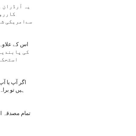
یہ آرڈران غ
کارروا
سےامریکی شہ
کی پابندیوں
استحکام
اگر آپ یا آ
تمام مصدقہ ا