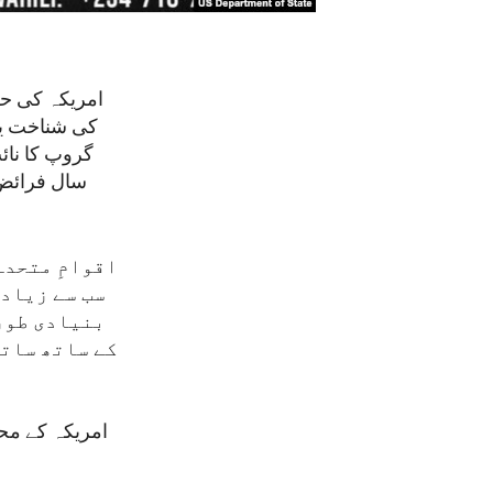
امریکہ کی حک
کی شناخت یا 
گروپ کا نائ
سال فرائض ا
اقوامِ متحدہ
سب سے زیاد
بنیادی طور
کے ساتھ ساتھ