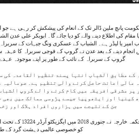
ومت پانچ ملین ڈالر تک کے انعام کی پیشکش کر رہی ہے جو ا
مقام کی اطلاع دینے والے کو دیا جائے گا۔ ابوبکر علی عدن ا
ب امیر یا لیڈر ہے۔ الشباب کے عسکری ونگ جبہات کے سربراہ 
نجام دینے کے بعد عدن نے گروپ کے فوجی سربراہ کا عہدہ سنبھ
گروپ کے سربراہ کے نائب کے طور پر اپنے موجودہ عہدے پ
 کے مطابق الشباب انتہا پسند تنظیم القاعدہ کی سب
ہ مالی اعانت حاصل کرنے والی تنظیم ہے۔ صومالیہ م
 پر مشرقی افریقہ میں کام کرنے وا لے گروپ الشباب
 کینیا اور ایتھوپیا جیسے پڑوسی ممالک میں بھی ح
جن کے نتیجے میں ہزاروں افراد ہلاک اور زخم
امریکہ کے محکمہ خارجہ نے جنوری 8
کو خصوصی عالمی دہشت گرد کے طور 