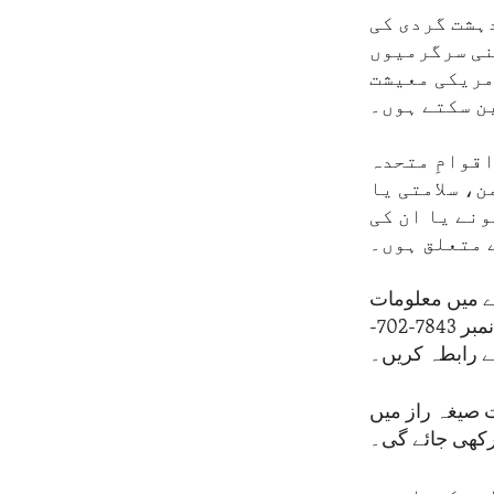
ہشت گردی کی
نی سرگرمیوں
مریکی معیشت
ن سکتے ہوں۔
دن کا اندراج اقوامِ متحدہ
، سلامتی یا
نے یا ان کی
 متعلق ہوں۔
رے میں معلومات
ہیں تو براہ کرم بذریعہ سگنل، ٹیلی گرام، یا واٹس ایپ پر یا پھر ٹیلی فون نمبر 7843-702-
 صیغہ راز میں
کھی جائے گی۔