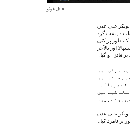
فائل فوٹو
بوبکر علی عدن
لشباب دہشت گرد
کے طور پر کئی
الا اور بالآخر
ر فائز ہو گیا۔
 سے بڑی اور
یں قائم اور
 نے صومالیہ
ملے کیے ہیں
ی ہوئے ہیں۔
201 میں ایگزیکٹو آرڈر 13224 کے تحت ابوبکر علی عدن
پر نامزد کیا۔