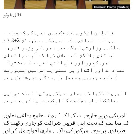
ENVIRONMENT AND HEALTH
فائل فوٹو
IDEALS AND INSTITUTIONS
فلپائن انڈو پیسیفک میں امریکہ کا سب سے
پرانا اتحادی ہے۔ امریکہ ۔فلپائن 2+2 کے
حالیہ وزارتی اجلاس میں امریکی وزیر خارجہ
اینٹنی بلنکن نے اعلان کیا کہ ’’ہمارا تعلق
امریکیوں اور فلپائنی افراد کے مشترکہ
مفادات اور اقدار پر مبنی ہے جس میں جمہوریت
کے لیے ہماری مستقل وابستگی بھی شامل ہے۔
انہوں نے کہا کہ ہمارا سیکیورٹی اتحاد دونوں
ممالک کے لیے طاقت کا ایک دیر پا ذریعہ ہے۔
امریکی وزیرِ خارجہ نے کہا کہ ’’ہم نے جامع دفاعی تعاون
کے معاہدے کے تحت اپنی قریبی شراکت کو جاری رکھنے کے
طریقوں پر توجہ مرکوز کی تاکہ ہماری افواج مل کر اور