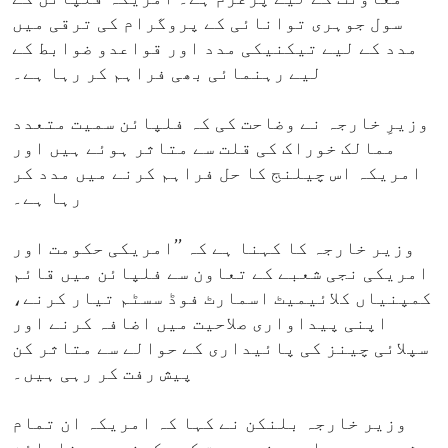
سول جوہری توانائی کے پروگرام کی ترقی میں
مدد کے لیے تیکنیکی مدد اور قواعدو ضوابط کے
لیے رہنمائی بھی فراہم کر رہا ہے۔
وزیرِ خارجہ نے وضاحت کی کہ فلپائن سمیت متعدد
ممالک خوراک کی قلت سے متاثر ہوئے ہیں اور
امریکہ اس چیلنج کا حل فراہم کرنے میں مدد کر
رہا ہے۔
وزیر خارجہ کا کہنا ہے کہ ’’امریکی حکومت اور
امریکی نجی شعبے کے تعاون سے فلپائن میں قائم
کمپنیاں کلائیمیٹ اسمارٹ فوڈ سسٹم تیار کرنے،
اپنی پیداواری صلاحیت میں اضافہ کرنے اور
سپلائی چینز کی پائیداری کے حوالے سے متاثر کن
پیش رفت کر رہی ہیں۔
وزیر خارجہ بلنکن نے کہا کہ امریکہ ان تمام