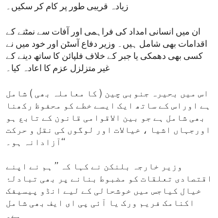
زیادہ قریبی طور پر کام کر سکیں۔
ان میں انسانی امداد کی فراہمی اور آفات سے نمٹنے کے
اقدامات بھی شامل ہیں۔ وزیر دفاع آسٹن اور خود میں نے
کسی بھی دھمکی یا جبر کے خلاف فلپائن کا ساتھ دینے کے
غیر متزلزل عزم کا اعادہ کیا۔
اس میں بحیرہ جنوبی چین ( کا معاملہ بھی ) شامل
ہے اوراس کے ساتھ ایک ایسے خطے کو محفوظ رکھنا
بھی شامل ہے جو بین الاقوامی قانون کے تابع ہو
اورجہاں اشیا ، خیالات اور لوگوں کی نقل و حرکت
آزادانہ ہو۔‘‘
وزیر خارجہ بلنکن نے کہا کہ ’’ ہم نے اپنے
اقتصادی تعلقات کو مضبوط بنانے پر بھی تبادلۂ
خیال کیاجس میں خوشحالی کے لیے انڈو پیسیفک
اکنامک فریم ورک یا آئی پی ای ایف بھی شامل
ہے۔