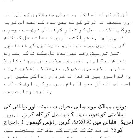
اُن کا کہنا تھا کہ ہم اپنی معیشتوں کو تیز تر
اور منصفانہ ترقی کرنے میں مدد کے لیے اس فریم
ورک یا لائحہ عمل کو تیار کرنے کی غرض سے دوسرے
آئی پی ای ایف شراکت داروں کے ساتھ مل کر کام
کر رہے ہیں جس سے ہماری معیشتوں کو شفافاور
تیز تر پیش رفت میں مدد مل سکے تاکہ ہمارے
تمام لوگ اپنی بھر پور صلاحیتیں بروئے کار لا
سکیں۔ اکیسویں صدی کی معیشت کو تشکیل دینے
والے امور میں قائدانہ کردار اداکر سکیں اور
اسے اس انداز میں انجام دیں جو کرہ ارض کے لیے
پائیدارثابت ہو۔
دونوں ممالک موسمیاتی بحران سے نمٹنے اور توانائی کی
سلامتی کو تقویت دینے کے لیے مل کر کام کر رہے ہیں۔
امریکہ فلپائن میں 2030 تک گرین ہاؤس گیسوں کے اخراج
کو 75 فی صد تک کم کرنے کے ہدف تک پہنچنے میں
معاونت کے لیے پرعزم ہے۔ امریکہ فلپائن کے