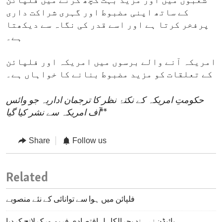
شعبوں میں اور مزید بہت کچھ کرنے میں فلپائن
کے ساتھ اپنی مضبوط اور گہری شراکت داری
پرفخر کرتا ہے اور اسے قدر کی نگاہ سے دیکھتا
ہے۔
امریکہ آنے والے برسوں میں امریکہ اور فلپائن
کے تعلقات کو مزید مضبوط بنانے کا خواہاں ہے۔
حکومتِ امریکہ کے نکتۂ نظر کا ترجمان اداریہ جو وائس
**
آف امریکہ سے نشر کیا گیا
Share
Follow us
Related
فلپائن میں ہوا سے توانائی کے نئے منصوبے