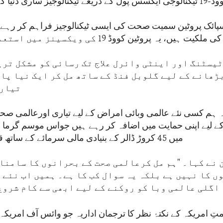
ٹیکنالوجیز ساری دنیا کے ساتھ بانٹے گا۔
اسپائک پروٹین سمیت صحت کی ایسی ٹیکنالوجیز فراہم کر رہے 
ں، یہ پروٹین کووڈ 19 کی ویکسینز میں استعمال ہوتا ہے۔
ٹیسٹنگ اور اینٹی وائرل علاج تک رسائی کو مشکل تری
ڑھانے کے لیے گلوبل فنڈ کے ساتھ مل کر ایک نیا پا
تیار 
 ہم کسی نئے عالمی وبائی امراض کے لیے تیاری اورعالمی ص
 کے لیے اپنی حمایت میں اضافہ کر رہے ہیں جواس موسم گرما 
میں 45 کروڑ ڈالر کے بنیادی مالی سرمائے کے ساتھ قائم کیا جائے گا۔
نے کہا۔ "ہم مل کرعالمی صحت کے بحرانوں کا سامنا 
ں کا نہیں ہے بلکہ یہ سوال کب کا ہے۔ ہمیں اب نئے 
اگلی عالمی وبا کو روکنے کے لیے ابھی سے کام شروع