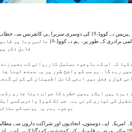
نائب صدر کملا ہیریس نے کووڈ-19 کی دوسری سربراہی کانفرنس س
کہ ایک عالمی برادری کے طور پر، ہم نے کووڈ-19 
قابلِ ذکر پی
 کہا کہ اس کے باوجود مسلسل کارروائی کے بغیرزند
یں رہے گا۔ ہم سب کو واضح طور پر یہ سمجھ لینا چا
عی قول و فعل میں ابھی کامل اطمینان کی کوئی گنجا
دہرے ہیں ایک، ہمیں خطرے کا جواب دینا جاری رکھن
تقبل کی تیاری کرنی ہے۔ جب تک کووڈ وائرس کسی ایک 
موجود ہے، یہ ہم سب کو متاثر
 امریکہ اپنے دوستوں، اتحادیوں اور شراکت داروں سے مطالبہ
وہ کووڈ-19 وبائی مرض پرقابو پانے کی کوششوں کو دگنا کریں اوریہ ا