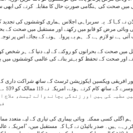
میں صحت کی ہنگامی صورتِ حال کا مقابلہ کرنے کی ابھی س
ڈن نے کہا کہ یہ سربراہی اجلاس ہماری کوششوں کی تجدید کا
وبائی مرض کو قابو میں رکھنے اور مستقبل میں صحت کے بحر
آتی ہے تو لازم ہے کہ ہم بے پرواہ ہونے کے بجائے اس پر توج
 میں صحت کے بحرانوں کو روکنے کے لیے دنیا کے ہر شخص کو 
نے اور صحت کے تحفظ کو بہتر بنانے کی عالمی کوششوں میں بھر
ر افریقی ویکسین ایکوزیشن ٹرسٹ کے ساتھ شراکت داری کے 
ممالک اورایک 
ں عطیہ کی ہیں اور زندگی بچانے والے ٹیسٹ، علاج او
فر
ہم اگلی کسی ممکنہ وبائی بیماری کی تیاری کے لیے متعدد مما
ر رہے ہیں۔ صدر بائیڈن نے کہا کہ مستقبل میں، "امریکہ، عا