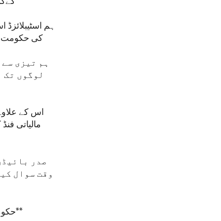
کےکووڈ-19 ٹیکنالوجی ایکسس پول کے ذریعے 
ہم اسٹیبلائزڈ 
کی حکومت کی ملکیت ہی
ہم تیزی سے 
لوگوں تک ب
اس کے علاوہ
مالیاتی فنڈ
صدر بائیڈن 
وقت سوال کیو
حکومتِ امریکہ کے نکتۂ نظر کا ترجمان اداریہ جو وائس آف امریکہ سے نشر کیا گیا**