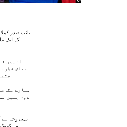
انہوں نے
معاش خطرے م
اجتما
ہمارے مقاصد 
دوم ہمیں مس
یہی وجہ ہے کہ