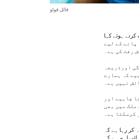
فائل فوٹو
ے خطاب کرتے ہوئے کہا
عالمی وبا پر قابو پانے کے لیے
ش رفت کی ہے۔
گی اورذریعہ
ہیے کہ ہمارے
ئش نہیں ہے۔
ا چاہیے اور
ملک میں بھی
 کرسکتا ہے۔
 کر رہا ہے کہ
نتہائی اہم ہے کہ