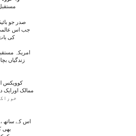
مستقبل 
صدر جو بائی
جب اس عالمی 
کی بات 
امریکہ مستقبل
زندگیاں بچا
کوویکس او
خوراکی
اس کے ساتھ ، 
بھی ک