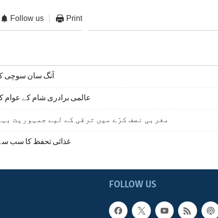
Follow us
Print
آنگ سان سوچی ک
عالمی برادری شام کے عوام ک
مغربی نصف کرّے میں ترقی کے لیے جمہوریت بہ
غذائی تحفظ کا سب سے 
FOLLOW US