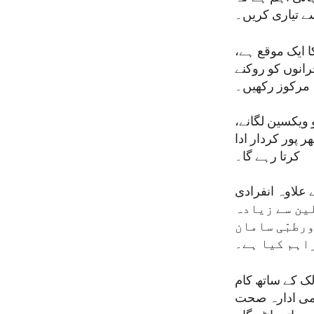
ے تیاری کریں۔
 ایک موقع ہے،
انوں کو روکنے
ہ مرکوز رکھیں۔
ویکسین لگانے،
 پور کردار ادا
کرتا رہے گا۔
علاوہ انفرادی
دوسرے کے ساتھ کام کرتے ہوئے، امریکہ نے 115 ممالک کو 539 ملین سے زیادہ
رطبّی سامان
اہم کیا ہے۔
لک کے ساتھ کام
لمی ادارہ صحت