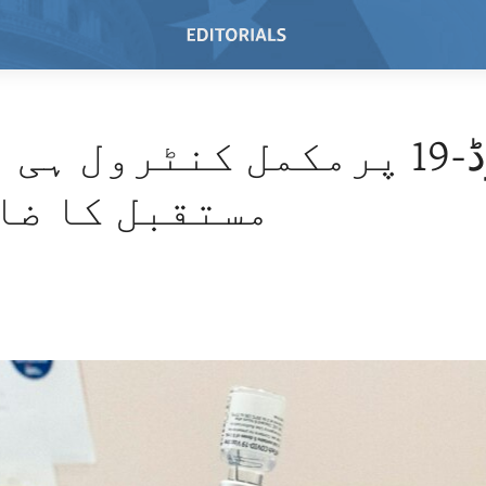
کووڈ-19 پرمکمل کنٹرول ہی
مستقبل کا ضا