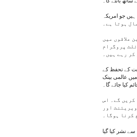
ہیں جو امریکہ
ن علاقوں میں
ئلٹ پروگرام
کر رہے ہیں۔
حت کے تحفظ کے
میں عالمی بینک
کریں گے۔ اس
ویریئنٹ اور
 کرنا ہوگا۔