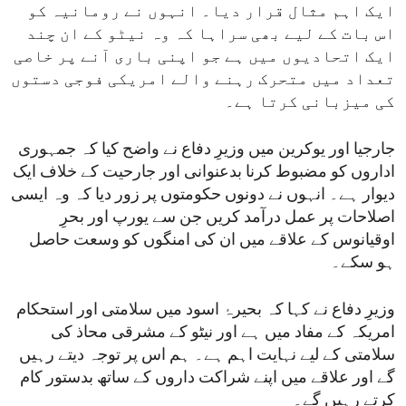
ایک اہم مثال قرار دیا۔ انہوں نے رومانیہ کو
اس بات کے لیے بھی سراہا کہ وہ نیٹو کے ان چند
ایک اتحادیوں میں ہے جو اپنی باری آنے پر خاصی
تعداد میں متحرک رہنے والے امریکی فوجی دستوں
کی میزبانی کرتا ہے۔
جارجیا اور یوکرین میں وزیرِ دفاع نے واضح کیا کہ جمہوری
اداروں کو مضبوط کرنا بدعنوانی اور جارحیت کے خلاف ایک
دیوار ہے۔ انہوں نے دونوں حکومتوں پر زور دیا کہ وہ ایسی
اصلاحات پر عمل درآمد کریں جن سے یورپ اور بحرِ
اوقیانوس کے علاقے میں ان کی امنگوں کو وسعت حاصل
ہو سکے۔
وزیرِ دفاع نے کہا کہ بحیرۂ اسود میں سلامتی اور استحکام
امریکہ کے مفاد میں ہے اور نیٹو کے مشرقی محاذ کی
سلامتی کے لیے نہایت اہم ہے۔ ہم اس پر توجہ دیتے رہیں
گے اور علاقے میں اپنے شراکت داروں کے ساتھ بدستور کام
کرتے رہیں گے۔