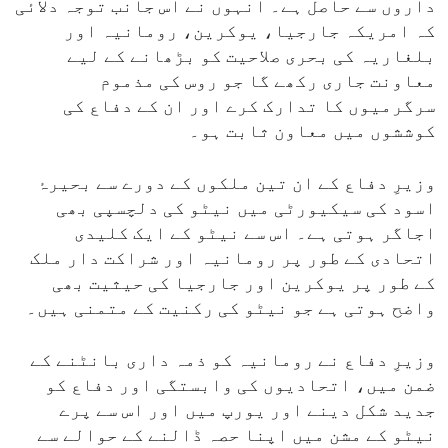
داروں سے حاصل ہے۔ انہوں نے اس جانب توجہ دلائی
کہ امریکہ جارجیا، یوکرین، رومانیہ اور
بلغاریہ کی بحری صلاحیت کو بڑھانے کے لیے
معاونت جاری رکھے گا جو روس کی مذموم
سرگرمیوں کا تدارک کرے اور ان کے دفاع کی
کوششوں میں معاون ثابت ہو۔
وزیرِ دفاع کے ان تین ملکوں کے دورے سے بحیرۂ
اسود کی سیکیورٹی میں نیٹو کی دلچسپی بھی
اجاگر ہوتی ہے۔ اس سے نیٹو کے ایک کلیدی
اتحادی کے طور پر رومانیہ اور شراکت دار ملک
کے طور پر یوکرین اور جارجیا کی حیثیت بھی
واضح ہوتی ہے جو نیٹو کی رکنیت کے متمنی ہیں۔
وزیرِ دفاع نے رومانیہ کو ذمہ داری بانٹنے کے
ضمن میں، اتحادیوں کی وابستگی اور دفاع کو
جدید شکل دینے اور یورپ میں اور اس سے پرے
نیٹو کے مشن میں اپنا حصہ ڈالنے کے حوالے سے