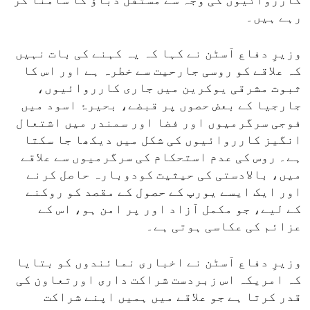
کارروائیوں کی وجہ سے مستقل دباؤ کا سامنا کر
رہے ہیں۔
وزیرِ دفاع آسٹن نے کہا کہ یہ کہنے کی بات نہیں
کہ علاقے کو روسی جارحیت سے خطرہ ہے اور اس کا
ثبوت مشرقی یوکرین میں جاری کارروائیوں،
جارجیا کے بعض حصوں پر قبضے، بحیرۂ اسود میں
فوجی سرگرمیوں اور فضا اور سمندر میں اشتعال
انگیز کارروائیوں کی شکل میں دیکھا جا سکتا
ہے۔ روس کی عدم استحکام کی سرگرمیوں سے علاقے
میں، بالادستی کی حیثیت کودوبارہ حاصل کرنے
اور ایک ایسے یورپ کے حصول کے مقصد کو روکنے
کے لیے، جو مکمل آزاد اور پر امن ہو، اس کے
عزائم کی عکاسی ہوتی ہے۔
وزیرِ دفاع آسٹن نے اخباری نمائندوں کو بتایا
کہ امریکہ اس زبردست شراکت داری اورتعاون کی
قدر کرتا ہے جو علاقے میں ہمیں اپنے شراکت