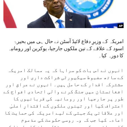
ENVIRONMENT AND HEALTH
IDEALS AND INSTITUTIONS
امریکہ کے وزیرِ دفاع لائیڈ آسٹن نے حال ہی میں بحیرۂ
اسود کے علاقے کے تین ملکوں جارجیا، یوکرین اور رومانیہ
کا دورہ کیا۔
انہوں نے اس بات کو سراہا کہ یہ ممالک امریکہ
کے ساتھ مضبوط سیکیورٹی شراکت داری اور
مشترکہ اقدار کے حامل ہیں۔ انہوں نے عراق اور
افغانستان میں جنگ کرنے والی اتحادی افواج کے
طور پر جارجیا اور رومانیہ کی قربانیوں کا
اعتراف کیا اور تینوں ملکوں کے اقتدارِ اعلیٰ
اور علاقائی یک جہتی کے لیے امریکہ کی حمایت کا
اعادہ کیا جب کہ وہ روسی حکومت کی مذموم