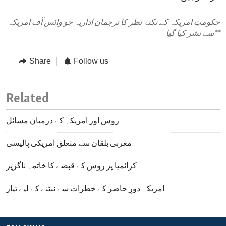
حکومتِ امریکہ کے نکتۂ نظر کا ترجمان اداریہ جو وائس آف امریکہ
**
سے نشر کیا گیا
Share
Follow us
Related
روس اور امریکہ کے درمیان مسائل
مغربی بلقان سے متعلق امریکی پالیسی
کرائمیا پر روس کے قبضے کا خاتمہ ناگزیر
امریکہ دورِ حاضر کے خطرات سے نبٹنے کے لیے تیار