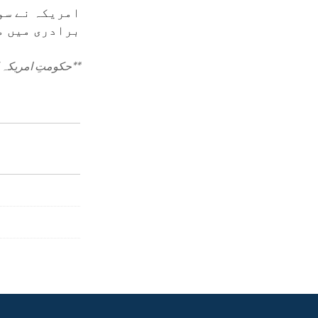
امریکہ نے سو
برادری میں م
**
حکومتِ امریکہ ک