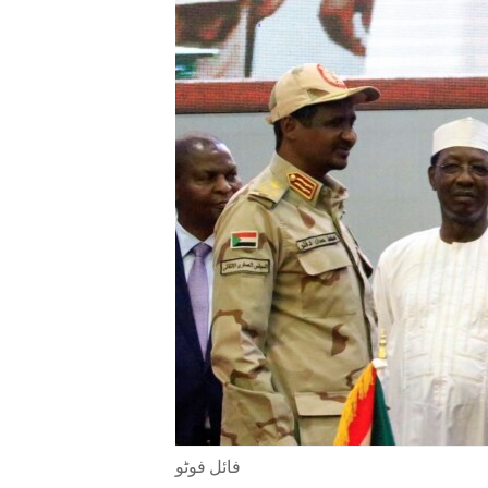
ENVIRONMENT AND HEALTH
IDEALS AND INSTITUTIONS
فائل فوٹو