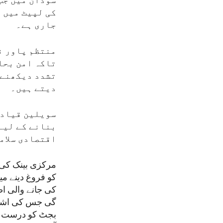
سوڈان میں جب
کی لپیٹ میں 
جاری ہے۔
منتظم پاور ن
تاکہ امن بحال
تشدد دیکھنے 
دیتے ہیں۔
سویلین قیادت
بنانے کے لیے 
اقتصادی سلامت
مرکزی بینک کی ج
کو فروغ دینے م
کی جانے والی ا
گی جس کی اشد ض
بجٹ کو درست ش