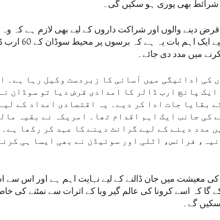
ی شرائط بھی پوری ہو سکیں گی۔
رض دینے والوں اور شراکت داروں کے لیے بھی لازم ہے کہ وہ اپن
کریں۔ اس کے لیے ایک اہم 
کرنے میں مدد دی جائے۔
 کی ادائیگی میں آسانی کا زبردست وکیل رہا ہے۔ ا
ایک پانچ ارب ڈالر کا امدادی قرض دیا تو سوڈان نے 
ے بقایا جات ادا کر دیے۔ یہ اقتصادی امداد کے لیے
 کی جانب ایک اہم اقدام تھا۔ امریکہ نے بقیہ مال
ں مدد دینے کے لیے گرانٹ دینے کا عہد کر رکھا ہے۔ 
یہ، فرانس، اٹلی اور سوئیڈن نے بھی ایسا ہی کرنے
 کی معیشت میں جان ڈالنے کے لیے نہایت اہم ہے اور اس سے ا
سکے گا کہ اسے کرونا کی عالم گیر وبا کے اثرات سے نمٹنے کی خا
سکیں گے۔