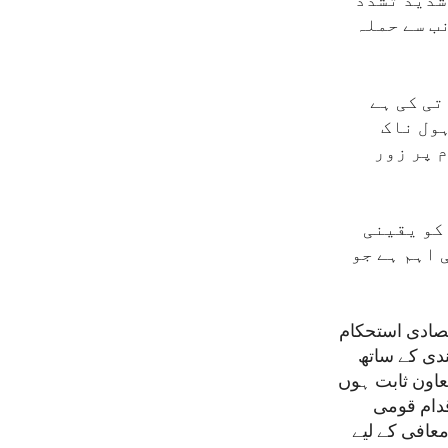
شدید تشدد
ب سے حملہ
تی کی ہے
ہول ناک
 پر زور
کو یقینی
 اہم ہے جو
تصادی استحکام
دی کے ساتھ
عاون ثابت ہوں
دام قومی
افی کے لیے