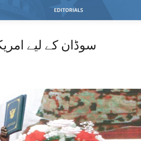
سوڈان کے لیے امری