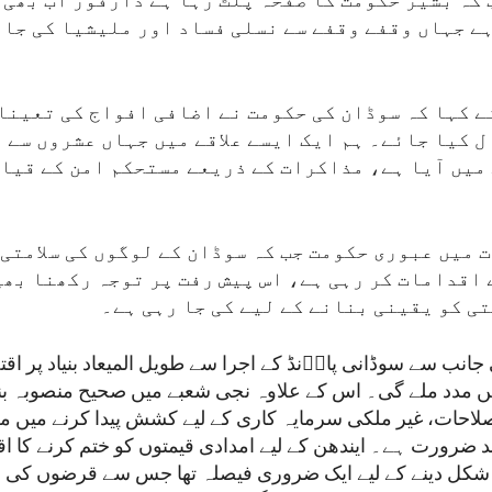
 کہ بشیر حکومت کا صفحہ پلٹ رہا ہے دارفور اب بھی 
ہے جہاں وقفے وقفے سے نسلی فساد اور ملیشیا کی جان
ے کہا کہ سوڈان کی حکومت نے اضافی افواج کی تعینا
 کیا جائے۔ ہم ایک ایسے علاقے میں جہاں عشروں سے 
میں آیا ہے، مذاکرات کے ذریعے مستحکم امن کے قیام
 میں عبوری حکومت جب کہ سوڈان کے لوگوں کی سلامتی 
اقدامات کر رہی ہے، اس پیش رفت پر توجہ رکھنا بھی
ی کو یقینی بنانے کے لیے کی جا رہی ہے۔
انب سے سوڈانی پاوؑنڈ کے اجرا سے طویل المیعاد بنیاد پر اق
یں مدد ملے گی۔ اس کے علاوہ نجی شعبے میں صحیح منصوبہ بن
صلاحات، غیر ملکی سرمایہ کاری کے لیے کشش پیدا کرنے میں م
رورت ہے۔ ایندھن کے لیے امدادی قیمتوں کو ختم کرنے کا اق
کل دینے کے لیے ایک ضروری فیصلہ تھا جس سے قرضوں کی مع