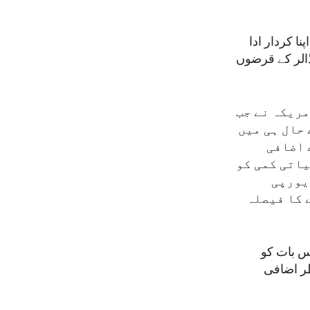
ا کردار ادا
بات یہ ہے کہ برسوں پر محیط سوڈان کے 60 ارب ڈالر کے قرضوں
مریکہ نے جب
حال ہی میں
 اضافی
یاتی کمی کو
یورپی
 کا فیصلہ
س بات کو
طر اضافی