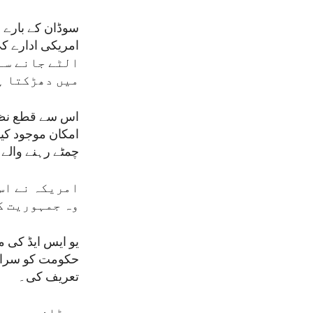
سوڈان کے بارے 
الٹے جانے سے 
میں دھڑکتا ہ
اس سے قطع نظر 
امکان موجود کی
چمٹے رہنے والے 
امریکہ نے اس 
وہ جمہوریت ک
یو ایس ایڈ کی 
حکومت کو سراہ
تعریف کی۔