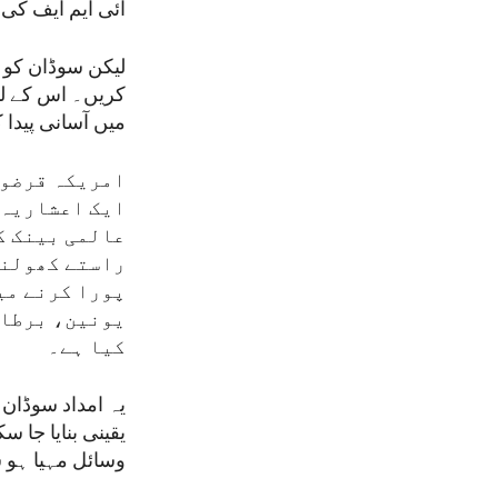
آئی ایم ایف ک
لیکن سوڈان کو ق
میں آسانی پیدا 
امریکہ قرضوں
ایک اعشاریہ 
عالمی بینک ک
راستے کھولنے
پورا کرنے می
یونین، برطان
کیا ہے۔
یہ امداد سوڈان
یقینی بنایا جا 
وسائل مہیا ہو 