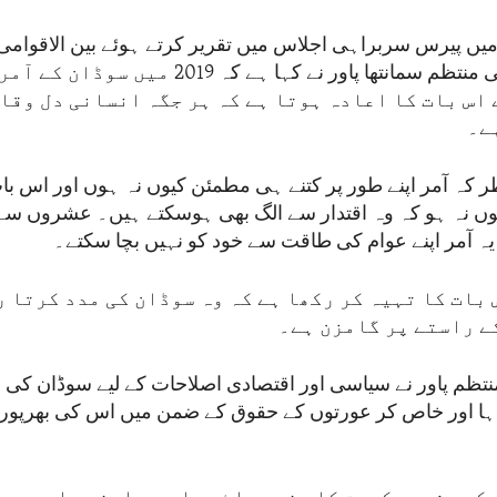
میں پیرس سربراہی اجلاس میں تقریر کرتے ہوئے بین الاقوامی 
امریکی ادارے کی منتظم سمانتھا پاور نے کہا ہے کہ 2019
اس بات کا اعادہ ہوتا ہے کہ ہر جگہ انسانی دل وقا
ے۔
کہ آمر اپنے طور پر کتنے ہی مطمئن کیوں نہ ہوں اور اس بات
وں نہ ہو کہ وہ اقتدار سے الگ بھی ہوسکتے ہیں۔ عشروں 
یہ آمر اپنے عوام کی طاقت سے خود کو نہیں بچا سکتے۔
بات کا تہیہ کر رکھا ہے کہ وہ سوڈان کی مدد کرتا ر
ے راستے پر گامزن ہے۔
منتظم پاور نے سیاسی اور اقتصادی اصلاحات کے لیے سوڈان کی 
ا اور خاص کر عورتوں کے حقوق کے ضمن میں اس کی بھرپور