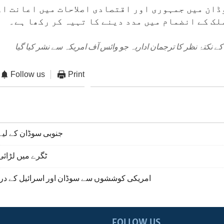
ڈان میں جمہوری اور اقتصادی اصلاحات میں اعانت او
لک کے انضمام میں مدد دینے کا تہیہ کر رکھا ہے۔
ے نکتۂ نظر کا ترجمان اداریہ جو وائس آف امریکہ سے نشر کیا گیا
Follow us
Print
جنوبی سوڈان کے لیے
ٹگرے میں لڑائی
امریکی کوششوں سے سوڈان اور اسرائیل کے درم
FOLLOW US