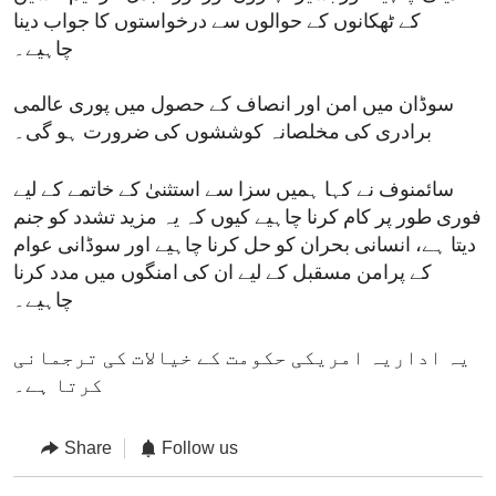
کے ٹھکانوں کے حوالوں سے درخواستوں کا جواب دینا
چاہیے۔
سوڈان میں امن اور انصاف کے حصول میں پوری عالمی
برادری کی مخلصانہ کوششوں کی ضرورت ہو گی۔
سائمنوف نے کہا ہمیں سزا سے استثنیٰ کے خاتمے کے لیے
فوری طور پر کام کرنا چاہیے کیوں کہ یہ مزید تشدد کو جنم
دیتا ہے، انسانی بحران کو حل کرنا چاہیے اور سوڈانی عوام
کے پرامن مسقبل کے لیے ان کی امنگوں میں مدد کرنا
چاہیے۔
یہ اداریہ امریکی حکومت کے خیالات کی ترجمانی
کرتا ہے۔
Share
Follow us