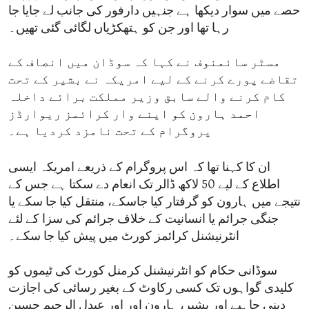
حصے میں سوار دیکھا ہے جنہیں دارفور کی جانب لے جایا جا
رہا تھا اور جن کو ہتھکڑیاں لگائی گئی تھیں۔
مسٹر سائمنوف نے کہا کہ سوڈان میں انصاف کے
تقاضے پورے کرنے کے لیے امریکہ نے بشیر کے تحت
کام کرنے والے سابق وزیر مملکت برائے داخلہ
احمد ہارون کو اپنے وار کرائمز ریوارڈز
پروگرام کے تحت نامزد کردیا ہے۔
ان کا کہنا تھا کہ اس پروگرام کے ذریعے امریکہ ایسی
اطلاع کے لیے 50 لاکھ ڈالر تک انعام دے سکتا ہے جس کے
نتیجے میں ہارون کو گرفتار کیا جاسکے، منتقل کیا جا سکے یا
جنگی جرائم یا انسانیت کے خلاف جرائم کی سزا کے لئے
انٹرنیشنل کرائمز کورٹ میں پیش کیا جا سکے۔
سوڈانی حکام کو انٹرنیشنل کرمنل کورٹ کی ٹیموں کو
کلیدی گواہوں تک کسی رکاوٹ کے بغیر رسائی کی اجازت
دینی چاہیے اور بشیر، ہارون اور اور عبدل الرحیم حسین