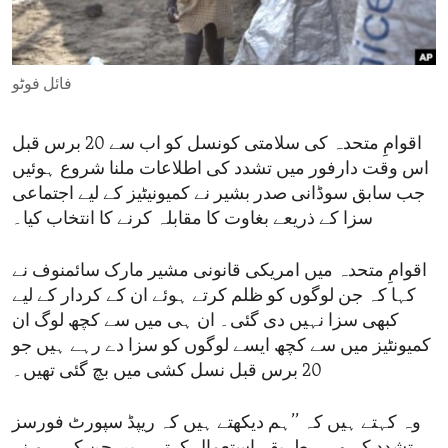
ENVIRONMENT AND HEALTH
IDEALS AND INSTITUTIONS
فائل فوٹو
اقوامِ متحدہ کی سلامتی کونسل کو اب سے 20 برس قبل
اس وقت دارفور میں تشدد کی اطلاعات ملنا شروع ہوئیں
جب سابق سوڈانی صدر بشیر نے کمیونیٹیز کے لیے اجتماعی
سزا کے ذریعے بغاوت کا مقابلہ کرنے کا انتخاب کیا۔
اقوامِ متحدہ میں امریکی قانونی مشیر مارک سائمنوف نے
کہا کہ جن لوگوں کو ظلم کرتے ہوئے ان کے کردار کے لیے
کبھی سزا نہیں دی گئی۔ ان ہی میں سے کچھ لوگ ان
کمیونٹیز میں سے کچھ ایسے لوگوں کو سزا دے رہے ہیں جو
20 برس قبل نسل کشی میں بچ گئی تھیں۔
وہ کہتے ہیں کہ ’’ہم دیکھتے ہیں کہ ریپڈ سپورٹ فورسز