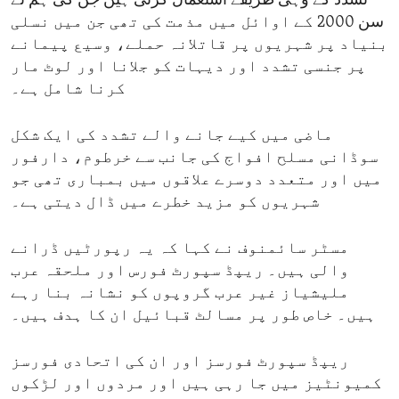
تشدد کے وہی طریقے استعمال کرتی ہیں جن کی ہم نے
سن 2000 کے اوائل میں مذمت کی تھی جن میں نسلی
بنیاد پر شہریوں پر قاتلانہ حملے، وسیع پیمانے
پر جنسی تشدد اور دیہات کو جلانا اور لوٹ مار
کرنا شامل ہے۔
ماضی میں کیے جانے والے تشدد کی ایک شکل
سوڈانی مسلح افواج کی جانب سے خرطوم، دارفور
میں اور متعدد دوسرے علاقوں میں بمباری تھی جو
شہریوں کو مزید خطرے میں ڈال دیتی ہے۔
مسٹر سائمنوف نے کہا کہ یہ رپورٹیں ڈرانے
والی ہیں۔ ریپڈ سپورٹ فورس اور ملحقہ عرب
ملیشیاز غیر عرب گروپوں کو نشانہ بنا رہے
ہیں۔ خاص طور پر مسالٹ قبائیل ان کا ہدف ہیں۔
ریپڈ سپورٹ فورسز اور ان کی اتحادی فورسز
کمیونٹیز میں جا رہی ہیں اور مردوں اور لڑکوں