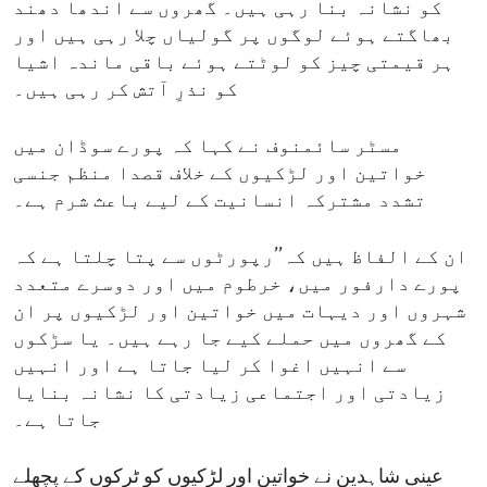
کو نشانہ بنا رہی ہیں۔ گھروں سے اندھا دھند
بھاگتے ہوئے لوگوں پر گولیاں چلا رہی ہیں اور
ہر قیمتی چیز کو لوٹتے ہوئے باقی ماندہ اشیا
کو نذرِ آتش کر رہی ہیں۔
مسٹر سائمنوف نے کہا کہ پورے سوڈان میں
خواتین اور لڑکیوں کے خلاف قصدا منظم جنسی
تشدد مشترکہ انسانیت کے لیے باعث شرم ہے۔
ان کے الفاظ ہیں کہ’’رپورٹوں سے پتا چلتا ہے کہ
پورے دارفور میں، خرطوم میں اور دوسرے متعدد
شہروں اور دیہات میں خواتین اور لڑکیوں پر ان
کے گھروں میں حملے کیے جا رہے ہیں۔ یا سڑکوں
سے انہیں اغوا کر لیا جاتا ہے اور انہیں
زیادتی اور اجتماعی زیادتی کا نشانہ بنایا
جاتا ہے۔
عینی شاہدین نے خواتین اور لڑکیوں کو ٹرکوں کے پچھلے