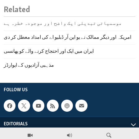
Related
موسمیاتی تبدیلی ایک واضح اور موجودہ خطرہ ہے
امریکہ اور دیگر ممالک نے یو این آر ڈبلیو اے کی امداد معطل کر دی
ایران میں ایک اور احتجاج کرنے والے کو پھانسی
مذہبی آزادیوں کے ایوارڈز
FOLLOW US
EDITORIALS