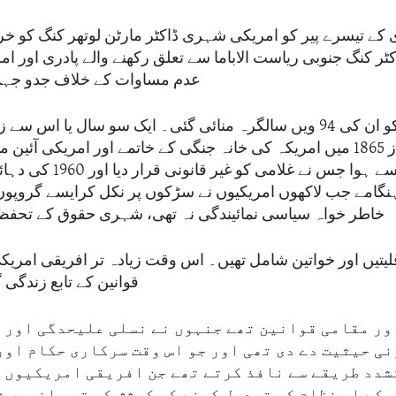
کے تیسرے پیر کو امریکی شہری ڈاکٹر مارٹن لوتھر کنگ کو خ
ٹر کنگ جنوبی ریاست الاباما سے تعلق رکھنے والے پادری اور ا
عدم مساوات کے خلاف جدو جہد 
پندرہ جنوری کو ان کی 94 ویں سالگرہ منائی گئی۔ ایک سو سال یا اس
کی توثیق سے ہوا جس نے غلامی 
ہنگامے جب لاکھوں امریکیوں نے سڑکوں پر نکل کرایسے گروپوں
خاطر خواہ سیاسی نمائیندگی نہ تھی، شہری حقوق کے تحفظ ک
یتیں اور خواتین شامل تھیں۔ اس وقت زیادہ تر افریقی امریکی
قوانین کے تابع زندگی
ور مقامی قوانین تھے جنہوں نے نسلی علیحدگی اور 
ی حیثیت دے دی تھی اور جو اس وقت سرکاری حکام اور
شدد طریقے سے نافذ کرتے تھے جن افریقی امریکیوں 
 کے اس نظام کو تبدیل کرنے کی کوشش کی تھی انہیں ش