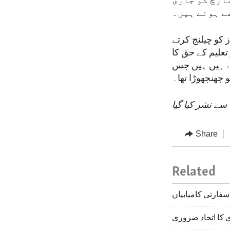
ارچ کو جاری
ے ہوئے ہیں۔
ز کو چیلنج کرتے
علیم کے حق کا
ے ہیں ہیں جس
 جھنجھوڑا تھا۔
سے نشر کیا گیا
Share
Related
کا اتحاد ضروری