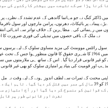
ا کرنا پڑا جس کے نتیجے میں بیشتر کارکنوں کی موت
 ڈاکٹر کنگ نے جو مہاتما گاندھی کے عدم تشدد کے نظریے پر کا
بڑے پیمانے پر بائیکاٹ، دھرنوں، پرامن مارچوں اور سول نافرما
وں میں رہنمائی کی۔ مظاہرین کے خلاف تواتر سے انتہائی انتق
نے ملک کے باقی حصوں میں تبدیلی کی فوری ضرورت کا اح
ر سول رائٹس موومنٹ کی مزید مساوی سلوک کے لیے برسوں 
کے نتیجے میں 1964 کا شہری حقوق کا قانون منظورہوا جس کے تحت
کو غیر قانونی قرار دیا گیا۔ اس کے ساتھ ہی ملازمتوں میں ن
ذہب اور قومیت کی بنیاد پر امتیازی سلوک کو بھی غیر قانونی قر
اپنی محنت کے ثمرات سے لطف اندوز ہونے کے لیے وقت نہ مل س
اپریل 1968 کو 39 سال کی عمر میں قتل کر دیا گیا۔ تاہم ای
کے قوانین کو منسوخ کر دیا گیا اور آج امتیازی سلو
نفرت اور قانونی طور پر قابل 