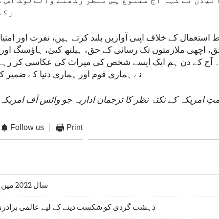
ئیڈن نے کہا آج متنوع پس منظر رکھنے والےلوگ اس م
رکھ
 استعمال کے خلاف اپنی آوازیں بلند کرتے ہیں، نفرت اور امتیا
، اچھی ملازمتوں تک رسائی کے حق، ہیلتھ کیئ، ہاؤسنگ اور ت
۔ آج کے دن ہم ایک ایسے شخص کی میراث کی عکاسی کر رہ
نے ہماری قوم اور ہماری دنیا کے ضمیر کو
ِ امریکہ کے نکتۂ نظر کا ترجمان اداریہ جو وائس آف امریکہ 
Follow us
Print
سال 2022 میں سفارتی کامیابیاں
دہشت گردی کو شکست دینے کے لیے عالمی برادری 