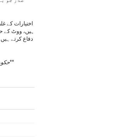
صدر جو با
اختیارات کے غلط
ہیں، ووٹ کے حق
دفاع کرتے ہیں
**
حکومت