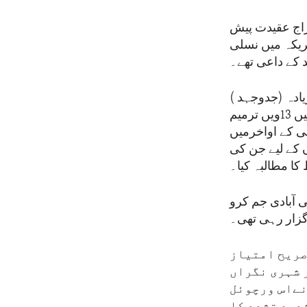
راج عقیدت پیش
مریکہ میں نسلی
کے داعی تھے۔
 سے زیادہ (جدوجہد )
کی مدت کا آغاز 1865 میں امریکہ کی خانہ جنگی کے خاتمے اور امریکی آئین میں 13ویں ترمیم
کو غیر قانونی قرار دیا اور 1960 کی دہائی کے اواخرمیں
 کے لیے جن کی
ا مطالبہ کیا۔
 آبادی جم کرو
 گزار رہی تھی۔
صریح امتیاز
 شہری نگراں
نےاس ورچوئل
دید تشدد کا