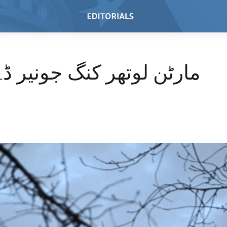
مارٹن لوتھر کنگ جونیر ڈے 023