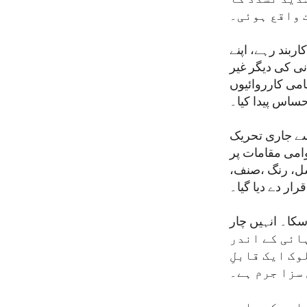
 واقع ہوئی۔
ربند رہے، اپنے
نی کی دیگر غیر
امی کارروائیوں
ساس پیدا کیا۔
سے جاری تحریک
 عوامی مقامات پر
سل، رنگ ،صنف،
ار دے دیا گیا۔
کا۔ انہیں چار
ک دہائی کے اندر
ک ایک قابلِ
سزا جرم ہے۔