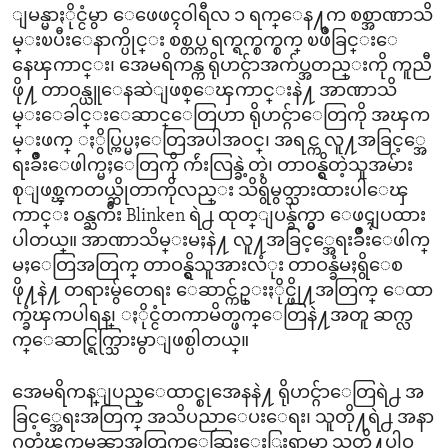
ျမန္မာႏိုင္ငံမွာ ေဖေဖၚဝါရီလ ၁ ရက္ေန႔က စစ္အာဏာသိ
မ္းၿပီးေနာက္ပိုင္း စစ္တပ္က ရက္ရက္စက္စက္ ၿဖိဳခြင္းေ
နေၾကာင္း၊ အေမရိကန္က ရိုဟင္ဂ်ာအက်ပ္အတည္းကို ကူညီ
ဖို႔ တာဝန္ယူေနဆဲျဖစ္ေၾကာင္းနဲ႔ အာဏာသိ
မ္းေခါင္းေဆာင္ေတြဟာ ရိုဟင္ဂ်ာေတြကို အၾက
မ္းဖက္ ႏွိပ္ကြပ္မႈေတြအပါအဝင္၊ အရင္က လူ႔အခြင့္အေ
ရးခ်ိဳးေဖါက္မႈေတြကို က်ဴးလြန္ခဲ့တဲ့၊ တာဝန္ရွိတဲ့သူအမ်ား
စုျဖစ္ၾကတယ္ဆိုတာကိုလည္း သိရွိမွတ္သားထားပါေၾ
ကာင္း ဝန္ႀကီး Blinken ရဲ႕ ထုတ္ျပန္ခ်က္မွာ ေဖၚျပထား
ပါတယ္။ အာဏာသိမ္းမႈနဲ႔ လူ႔အခြင့္အေရးခ်ိဳးေဖါက္
မႈေတြအတြက္ တာဝန္ရွိသူအားလံုး တာဝန္ခံမႈရွိေစ
ဖို႔နဲ႔ တရားမွ်တေရး ေဆာင္က်ဥ္းႏိုင္ဖို႔အတြက္ ေထာ
က္ခံၾကပါရန္၊ ႏိုင္ငံတကာမိတ္ဖက္ေတြနဲ႔အတူ ဆက္လ
က္ေဆာင္ရြက္သြားမွာျဖစ္ပါတယ္။
အေမရိကန္ျပည္ေထာင္စုအေနနဲ႔ ရိုဟင္ဂ်ာေတြရဲ႕ အ
ခြင့္အေရးအတြက္ အသိပညာေပးေရး၊ သူတို႔ရဲ႕ အနာ
ဂတ္ကံၾကမၼာအတြက္ေဆြးေႏြးရာမွာ သူတို႔ပါဝ