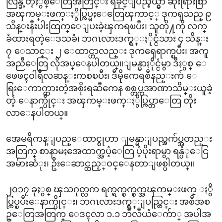
လြန္ခဲ့တဲ့ႏွစ္ေတြအတြင္း ရခိုင္ျပည္နယ္မွာ ဆိုးရြားစြာ
အၾကမ္းဖက္ႏွိပ္ကြပ္မႈေတြေၾကာင့္ ဒုကၡသည္ ၉
သိန္းနီးပါးထြက္ေျပးခဲ့ၾကရၿပီး၊ သူတို႔ကို လက္
ခံထားရတဲ့ေဒသခံ၊ ဘဂၤလားဒက္ရွ္ႏိုင္ငံသား ၄ သိန္း
၇ ေသာင္း ၂ ေထာင္ဟာလည္း ဒုကၡေရာက္ၿပီး၊ အကူ
အညီေတြ လိုအပ္ေနပါတယ္။ျမန္မာႏိုင္ငံမွာ ဒီႏွစ္ ေ
ဖေဖၚဝါရီလဆန္းကစၿပီး၊ ဒီမိုကေရစီနည္းက် ေ
ရြးေကာက္ထားတဲ့အစိုးရဆီကေန စစ္တပ္ကအာဏာသိမ္းယူခဲ့
တဲ့ ေနာက္ပိုင္း အၾကမ္းဖက္ႏွိပ္ကြပ္တာေတြ တိုး
လာေနပါတယ္။
အေမရိကန္ျပည္ေထာင္စုဟာ ျမန္မာျပည္အက်ပ္အတည္း
အတြက္ စာနာမႈအေထာက္အပံ့ေတြ ပံ့ပိုးရာမွာ ရန္ပံုေငြ
အမ်ားဆံုး၊ ဦးေဆာင္ထည့္ဝင္ေနတာျဖစ္ပါတယ္။
၂၀၁၇ ခုႏွစ္ ၾသဂုတ္လက ရက္ရက္စက္စက္အၾကမ္းဖက္ ႏွိ
ပ္ကြပ္ၿပီးေနာက္ပိုင္း၊ ဘဂၤလားဒက္ရွ္ျပည္တြင္း အစီအစ
ဥ္ေတြအတြက္ ေဒၚလာ ၁.၁ ဘီလီယံေက်ာ္ အပါအ