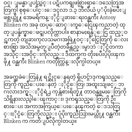
ဝင္၊ ျမန္မာျပည္တြင္း ပဋိပကၡျဖစ္ပြားရာေဒသေတြအ
တြက္ပါ စုစုေပါင္းေဒၚလာ ၁.၃ ဘီလီယံ ပ့ံပိုးခဲ့ၿပီးျ
ဖစ္တယ္လို႔ အေမရိကန္ႏိုင္ငံျခားေရးဝန္ႀကီး Antony
Blinken က အခု ထပ္ေဆာင္းကူေငြေၾကညာတဲ့ ထု
တ္ျပန္ခ်က္မွာေဖၚျပလိုက္တာပါ။ စာနာမႈရန္ပံုေငြ ထည့္ဝ
င္ၾကတဲ့ တျခားကုလသမဂၢအဖြဲ႔ဝင္ႏိုင္ငြေတြကို ေလး
စားစြာ အသိအမွတ္ျပဳတဲ့တခ်ိန္တည္းမွာဘဲ ႏိုင္ငံတကာ
အသိုင္းအဝိုင္းကိုလည္း ဒီထက္မက တိုးၿပီးပံ့ပိုးၾက
ဖို႔ ဝန္ႀကီး Blinken ကတိုက္တြန္းလိုက္ပါတယ္။
အခက္အခဲေတြနဲ႔ ရင္ဆိုင္ေနရတဲ့ ရိုဟင္ဂ်ာဒုကၡသည္ေ
တြကို ကူညီေပးေနတဲ့ ႏိုင္ငံေတြ၊ အထူးသျဖင့္ ဘ
ဂၤလားဒက္ရွ္ႏိုင္ငံရဲ႕ ကုန္က်စားရိတ္နဲ႔ တာဝန္ယူမႈေတြကို
သိရွိနားလည္ပါေၾကာင္း၊ ဒုကၡသည္ေတြကို ဦး
စားေပး အကာအကြယ္ေပးေနၾကတဲ့ ေဒသတြ
င္းႏိုင္ငံေတြကိုလည္း ပံ့ပိုးကူညီသြားမယ္လို႔ ဝန္ႀကီး
Blinken က ကတိျပဳလိုက္ပါတယ္။