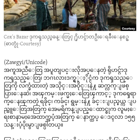
ENVIRONMENT AND HEALTH
IDEALS AND INSTITUTIONS
Cox's Bazar ဒုကၡသည္စခန္းတြင္ ႐ိုဟင္ဂ်ာတဦးေရခ်ိဳးေနစဥ္
(ဓာတ္ပုံ-Courtesy)
(Zawgyi/Unicode)
အကူအညီေတြ အပူတျပင္းလိုအပ္ေနတဲ့ ရိုဟင္ဂ်ာဒု
ကၡသည္ေတြ၊ ဘဂၤလားဒက္ရွ္ႏိုင္ငံက ဒုကၡသည္ေ
တြကို လက္ခံထားတဲ့ အသိုင္းအဝိုင္းနဲ႔ ဆက္လက္ျဖစ္
ပြားေနဆဲ၊ အၾကမ္းဖက္မႈေတြေၾကာင့္ ဒုကၡေရာ
က္ေနၾကတဲ့ ရခိုင္၊ ကခ်င္၊ ရွမ္းနဲ႔ ခ်င္းျပည္နယ္က ျပ
ည္သူေတြအတြက္ အေမရိကန္ျပည္ေထာင္စုက လူမႈေ
ရးစာနာမႈအေထာက္အပံ့အတြက္ ေနာက္ထပ္ ေဒၚလာ ၁၅၅
သန္းပံ့ပိုးမွာျဖစ္ပါတယ္။