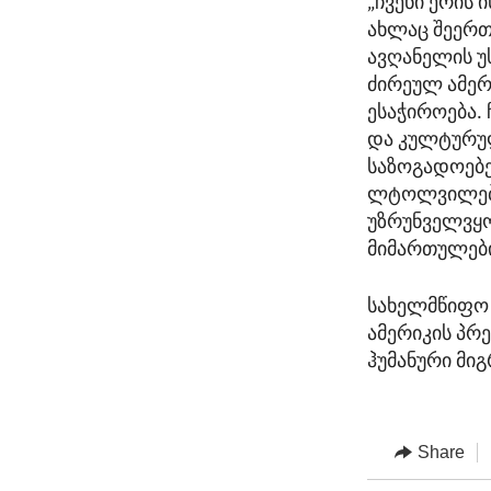
„ჩვენი ერის
ახლაც შეერთ
ავღანელის უ
ძირეულ ამერ
ესაჭიროება.
და კულტურუ
საზოგადოებე
ლტოლვილების
უზრუნველვყ
მიმართულებით
სახელმწიფო 
ამერიკის პრ
ჰუმანური მი
Share