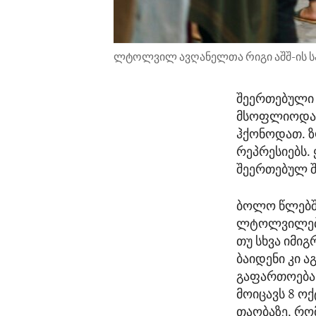
ლტოლვილ ავღანელთა რიგი აშშ-ის ს
შეერთებული შ
მსოფლიოდან 
ჰქონოდათ. ზ
რეპრესიებს.
შეერთებულ შ
ბოლო წლებში
ლტოლვილები
თუ სხვა იმი
ბაიდენი კი 
გაფართოებას
მოიცავს 8 
თაობაზე, რო