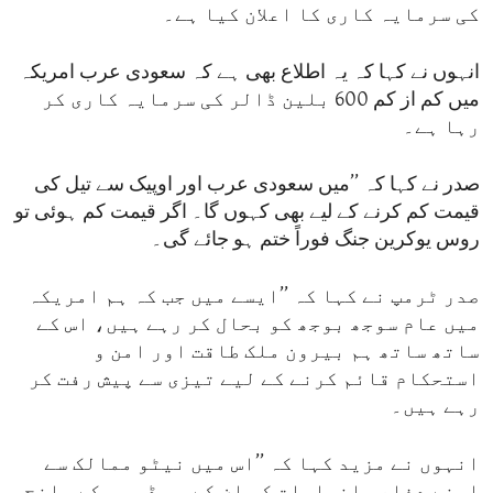
کی سرمایہ کاری کا اعلان کیا ہے۔
انہوں نے کہا کہ یہ اطلاع بھی ہے کہ سعودی عرب امریکہ
میں کم از کم 600 بلین ڈالر کی سرمایہ کاری کر
رہا ہے۔
صدر نے کہا کہ ’’میں سعودی عرب اور اوپیک سے تیل کی
قیمت کم کرنے کے لیے بھی کہوں گا۔ اگر قیمت کم ہوئی تو
روس یوکرین جنگ فوراً ختم ہو جائے گی۔
صدر ٹرمپ نے کہا کہ ’’ایسے میں جب کہ ہم امریکہ
میں عام سوجھ بوجھ کو بحال کر رہے ہیں، اس کے
ساتھ ساتھ ہم بیرون ملک طاقت اور امن و
استحکام قائم کرنے کے لیے تیزی سے پیش رفت کر
رہے ہیں۔
انہوں نے مزید کہا کہ ’’اس میں نیٹو ممالک سے
اپنے دفاعی اخراجات کو ان کے جی ڈی پی کے پانچ