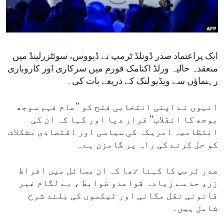
ENVIRONMENT AND HEALTH
IDEALS AND INSTITUTIONS
ایک پراعتماد صدر ڈونلڈ ٹرمپ نے ڈیووس، سوئٹزرلینڈ میں
منعقدہ حالیہ ورلڈ اکنامک فورم میں سرکاری اور کاروباری
رہنماؤں سے ویڈیو لنک کے ذریعے بات کی۔
انہوں نے اپنی انتخابی فتح کو ’’عام فہم سوجھ
بوجھ کا انقلاب‘‘ قرار دیا اور کہا کہ ان کی
انتظامیہ امریکہ کی سیاسی اور اقتصادی مشکلات
کو حل کرنے کی راہ پر گامزن ہے۔
صدر ٹرمپ کا کہنا تھا کہ ان مسائل میں افراط
زر، حد سے زیادہ قواعدو ضوابط ، بے لگام غیر
قانونی نقل مکانی اور ٹیکسوں کی بلند شرح
شامل ہیں۔