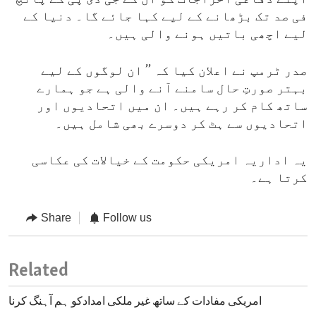
فی صد تک بڑھانے کے لیے کہا جائے گا۔ دنیا کے
لیے اچھی باتیں ہونے والی ہیں۔
صدر ٹرمپ نے اعلان کیا کہ ’’ ان لوگوں کے لیے
بہتر صورتِ حال سامنے آنے والی ہے جو ہمارے
ساتھ کام کر رہے ہیں۔ ان میں اتحادیوں اور
اتحادیوں سے ہٹ کر دوسرے بھی شامل ہیں۔
یہ اداریہ امریکی حکومت کے خیالات کی عکاسی
کرتا ہے۔
Share
Follow us
Related
امریکی مفادات کے ساتھ غیر ملکی امدادکو ہم آہنگ کرنا