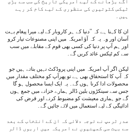
آگے بڑھانے کے لیے امریکی تاریخ کی سب سے بڑی
ٹیکس کٹوتیوں کی منظوری کے لیے کام کر رہے
ہیں۔
ان کا کہنا ہے کہ ’’دنیا کے ہر کاروبار کے لیے میرا پیغام بہت
آسان اور وہ یہ کہ آؤ امریکہ میں اپنی مصنوعات تیار کرو
اور ہم آپ پر دنیا کی کسی بھی قوم کے مقابلے میں سب
سے کم ٹیکس عائد کریں گے۔
لیکن اگر آپ امریکہ میں اپنی پروڈکٹ نہیں بناتے ہیں جو
کہ آپ کا استحقاق بھی ہے تو پھرآپ کو مختلف مقدار میں
محصولات ادا کرنا ہوں گے۔ یہ ایک ایسا محصول ہو گا
جس سے سینکڑوں بلین ڈالر ہمارے خزانے میں جمع ہوں
گے جو ہماری معیشت کو مضبوط کرنے اور قرض کی
ادائیگی کے لیے استعمال میں لائے جائیں گے۔
صدر ٹرمپ نے توجہ دلائی کہ ان کے انتخاب کے بعد
سے بہت سی کمپنیوں نے امریکہ میں اربوں ڈالر