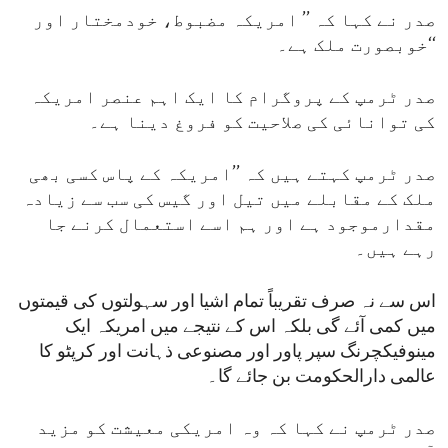
صدر نے کہا کہ ’’ امریکہ مضبوط، خودمختار اور
خوبصورت ملک ہے۔‘‘
صدر ٹرمپ کے پروگرام کا ایک اہم عنصر امریکہ
کی توانائی کی صلاحیت کو فروغ دینا ہے۔
صدر ٹرمپ کہتے ہیں کہ ’’امریکہ کے پاس کسی بھی
ملک کے مقابلے میں تیل اور گیس کی سب سے زیادہ
مقدارموجود ہے اور ہم اسے استعمال کرنے جا
رہے ہیں۔
اس سے نہ صرف تقریباً تمام اشیا اور سہولتوں کی قیمتوں
میں کمی آئے گی بلکہ اس کے نتیجے میں امریکہ ایک
مینوفیکچرنگ سپر پاور اور مصنوعی ذہانت اور کرپٹو کا
عالمی دارالحکومت بن جائے گا۔
صدر ٹرمپ نے کہا کہ وہ امریکی معیشت کو مزید