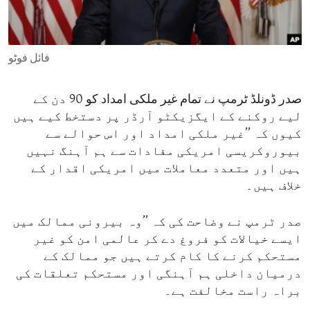
ENVIRONMENT AND HEALTH
IDEALS AND INSTITUTIONS
فائل فوٹو
صدر ڈونلڈ ٹرمپ نے تمام غیر ملکی امداد کو 90 دن کے
لیے روکنے کے ایگزیکٹو آرڈر پر دستخط کیے ہیں
کیوں کہ ’’غیر ملکی امداد اور اس حوالے سے
بیوروکریسی امریکی مفادات سے ہم آہنگ نہیں
ہیں اور متعدد معاملات میں امریکی اقدار کے
خلاف ہیں۔
صدر ٹرمپ نے وضاحت کی کہ ’’وہ بیرونی ممالک میں
ایسے خیالات کو فروغ دے کر عالمی امن کو غیر
مستحکم کرنے کا کام کرتے ہیں جو ممالک کے
درمیان داخلی ہم آہنگی اور مستحکم تعلقات کی
براہ راست مخالفت ہے۔