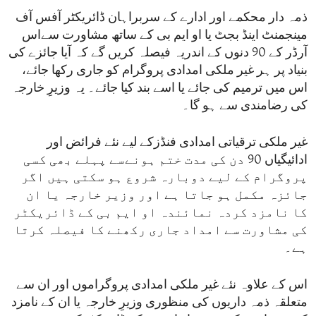
ذمہ دار محکمے اور ادارے کے سربراہان ڈائریکٹر آفس آف
مینجمنٹ اینڈ بجٹ یا او ایم بی کے ساتھ مشاورت سےاس
آرڈر کے 90 دنوں کے اندریہ فیصلہ کریں گے کہ آیا جائزے کی
بنیاد پر ہر غیر ملکی امدادی پروگرام کو جاری رکھا جائے،
اس میں ترمیم کی جائے یا اسے بند کیا جائے۔ یہ وزیرِ خارجہ
کی رضامندی سے ہو گا۔
غیر ملکی ترقیاتی امدادی فنڈزکے لیے نئے فرائض اور
ادائیگیاں 90 دن کی مدت ختم ہونےسے پہلے بھی کسی
پروگرام کے لیے دوبارہ شروع ہو سکتی ہیں اگر
جائزہ مکمل ہو جاتا ہے اور وزیر خارجہ یا ان
کا نامزد کردہ نمائندہ او ایم بی کے ڈائریکٹر
کی مشاورت سے امداد جاری رکھنے کا فیصلہ کرتا
ہے۔
اس کے علاوہ نئے غیر ملکی امدادی پروگراموں اور ان سے
متعلقہ ذمہ داریوں کی منظوری وزیرِ خارجہ یا ان کے نامزد