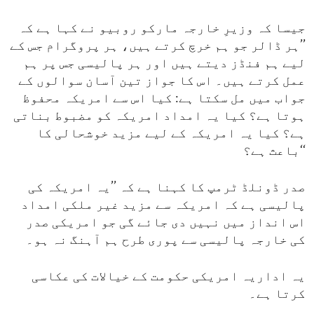
جیسا کہ وزیرِ خارجہ مارکو روبیو نے کہا ہے کہ
’’ہر ڈالر جو ہم خرچ کرتے ہیں، ہر پروگرام جس کے
لیے ہم فنڈز دیتے ہیں اور ہر پالیسی جس پر ہم
عمل کرتے ہیں۔ اس کا جواز تین آسان سوالوں کے
جواب میں مل سکتا ہے: کیا اس سے امریکہ محفوظ
ہوتا ہے؟ کیا یہ امداد امریکہ کو مضبوط بناتی
ہے؟ کیا یہ امریکہ کے لیے مزید خوشحالی کا
باعث ہے؟‘‘
صدر ڈونلڈ ٹرمپ کا کہنا ہے کہ ’’یہ امریکہ کی
پالیسی ہے کہ امریکہ سے مزید غیر ملکی امداد
اس انداز میں نہیں دی جائے گی جو امریکی صدر
کی خارجہ پالیسی سے پوری طرح ہم آہنگ نہ ہو۔
یہ اداریہ امریکی حکومت کے خیالات کی عکاسی
کرتا ہے۔