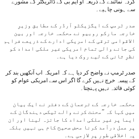
کردہ نمائندے کے ذریعہ او ایم بی کے ڈائریکٹر کے مشورے
سے ہونی چاہیے۔
صدر ٹرمپ کے ایگزیکٹو آرڈر کے مطابق وزیرِ
خارجہ مارکو روبیو نے محکمہ خارجہ اور بین
الاقوامی ترقی کے امریکی ادارے کے ذریعے فراہم
کی جانے والی تمام امریکی غیر ملکی امداد کو
نظرِ ثانی کے لیے روک دیا ہے۔
صدر ٹرمپ نے واضح کر دیا ہے کہ امریکہ اب آنکھیں بند کر
کے پیسہ خرچ نہیں کرے گا اگر اس سے امریکی عوام کو
کوئی فائدہ نہیں پہنچتا۔
محکمہ خارجہ کے ترجمان کے دفتر نے ایک بیان
میں کہا کہ ’’محنت کرنے والے ٹیکس دہندگان کے
ایما پر غیر ملکی امداد کا جائزہ لینا اور ان
پر عمل درآمد کرنا محض صحیح کام ہی نہیں بلکہ
یہ اخلاقی طور پر لازمی ہے۔