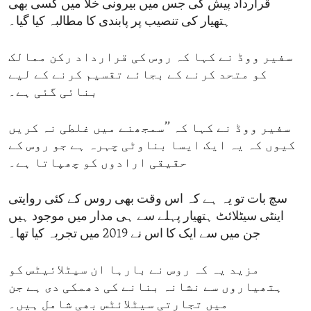
قرارداد پیش کی جس میں بیرونی خلا میں کسی بھی
ہتھیار کی تنصیب پر پابندی کا مطالبہ کیا گیا۔
سفیر ووڈ نے کہا کہ روس کی قرارداد رکن ممالک
کو متحد کرنے کے بجائے تقسیم کرنے کے لیے
بنائی گئی ہے۔
سفیر ووڈ نے کہا کہ ’’سمجھنے میں غلطی نہ کریں
کیوں کہ یہ ایک ایسا بناوٹی چہرہ ہے جو روس کے
حقیقی ارادوں کو چھپاتا ہے۔
سچ بات تو یہ ہے کہ اس وقت بھی روس کے کئی روایتی
اینٹی سیٹلائٹ ہتھیار پہلے سے ہی مدار میں موجود ہیں
جن میں سے ایک کا اس نے 2019 میں تجربہ کیا تھا۔
مزید یہ کہ روس نے بارہا ان سیٹلائیٹس کو
ہتھیاروں سے نشانہ بنانے کی دھمکی دی ہے جن
میں تجارتی سیٹلائٹس بھی شامل ہیں۔