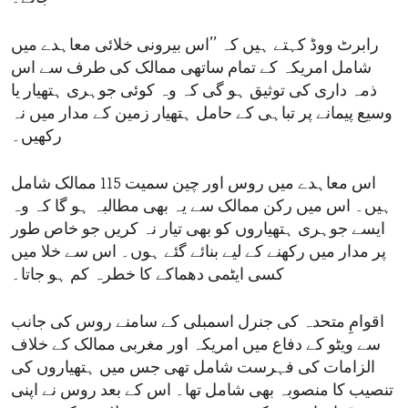
رابرٹ ووڈ کہتے ہیں کہ ’’اس بیرونی خلائی معاہدے میں
شامل امریکہ کے تمام ساتھی ممالک کی طرف سے اس
ذمہ داری کی توثیق ہو گی کہ وہ کوئی جوہری ہتھیار یا
وسیع پیمانے پر تباہی کے حامل ہتھیار زمین کے مدار میں نہ
رکھیں۔
اس معاہدے میں روس اور چین سمیت 115 ممالک شامل
ہیں۔ اس میں رکن ممالک سے یہ بھی مطالبہ ہو گا کہ وہ
ایسے جوہری ہتھیاروں کو بھی تیار نہ کریں جو خاص طور
پر مدار میں رکھنے کے لیے بنائے گئے ہوں۔ اس سے خلا میں
کسی ایٹمی دھماکے کا خطرہ کم ہو جاتا۔
اقوامِ متحدہ کی جنرل اسمبلی کے سامنے روس کی جانب
سے ویٹو کے دفاع میں امریکہ اور مغربی ممالک کے خلاف
الزامات کی فہرست شامل تھی جس میں ہتھیاروں کی
تنصیب کا منصوبہ بھی شامل تھا۔ اس کے بعد روس نے اپنی