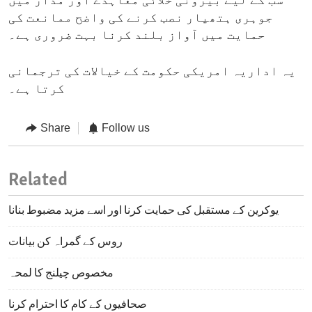
سب کے لیے بیرونی خلائی معاہدے اور مدار میں
جوہری ہتھیار نصب کرنے کی واضح ممانعت کی
حمایت میں آواز بلند کرنا بہت ضروری ہے۔
یہ اداریہ امریکی حکومت کے خیالات کی ترجمانی
کرتا ہے۔
Share
Follow us
Related
یوکرین کے مستقبل کی حمایت کرنا اور اسے مزید مضبوط بنانا
روس کے گمراہ کن بیانات
مخصوص چیلنج کا لمحہ
صحافیوں کے کام کا احترام کرنا