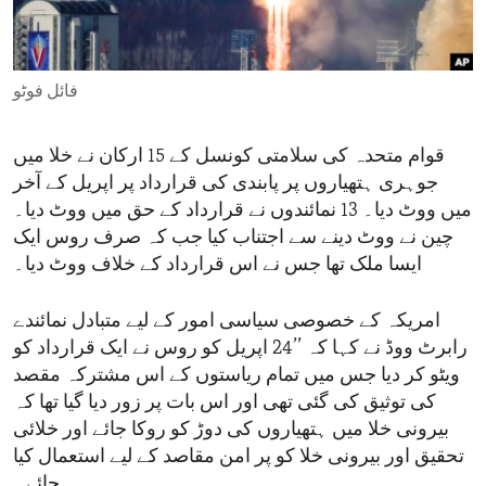
ENVIRONMENT AND HEALTH
IDEALS AND INSTITUTIONS
فائل فوٹو
قوام متحدہ کی سلامتی کونسل کے 15 ارکان نے خلا میں
جوہری ہتھیاروں پر پابندی کی قرارداد پر اپریل کے آخر
میں ووٹ دیا۔ 13 نمائندوں نے قرارداد کے حق میں ووٹ دیا۔
چین نے ووٹ دینے سے اجتناب کیا جب کہ صرف روس ایک
ایسا ملک تھا جس نے اس قرارداد کے خلاف ووٹ دیا۔
امریکہ کے خصوصی سیاسی امور کے لیے متبادل نمائندے
رابرٹ ووڈ نے کہا کہ ’’24 اپریل کو روس نے ایک قرارداد کو
ویٹو کر دیا جس میں تمام ریاستوں کے اس مشترکہ مقصد
کی توثیق کی گئی تھی اور اس بات پر زور دیا گیا تھا کہ
بیرونی خلا میں ہتھیاروں کی دوڑ کو روکا جائے اور خلائی
تحقیق اور بیرونی خلا کو پر امن مقاصد کے لیے استعمال کیا
جائے۔