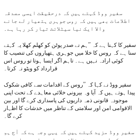
سفیر ووڈ کہتے ہیں کہ درحقیقت ایسی مصدقہ
اطلاعات بھی ہیں کہ روس جوہری ہتھیار لے جانے
والا ایک نیا سیٹلائٹ تیار کر رہا ہے۔
سفیر کا کہنا ہے کہ ’’ہم نے صدر پوٹن کو کھلم کھلا یہ کہتے
سنا ہے کہ روس کا خلا میں جوہری ہتھیاروں کی تنصیب کا
کوئی ارادہ نہیں ہے۔ تاہم اگر ایسا ہوتا تو روس اس
قرارداد کو ویٹو نہ کرتا۔
سفیر ووڈ نے کہا کہ ’’روس کے اقدامات سے کافی شکوک
پیدا ہوتے ہیں کہ آیا وہ بیرونی خلائی معاہدے کے تحت اپنی
موجودہ قانونی ذمہ داریوں کی پاسداری کرے گا اور بین
الاقوامی امن اور سلامتی کے تناظر میں خدشات کا اظہار
کرے گا۔
سفیر ووڈ مزید کہتے ہیں کہ یہی وجہ ہے کہ آج ہم