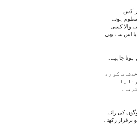
ر ’ڈس
معلوم ہونے
ے والا کسی
 یا اس سے بھی
ہونا چاہیے۔
خدشات کو رد
نا یا
کرتا۔
گوں کی رائے
 برقرار رکھتے