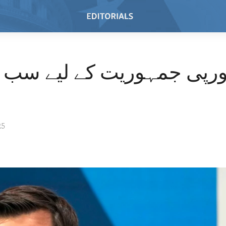
ورپی جمہوریت کے لیے سب س
25