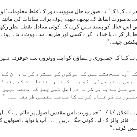
ر نے کہا کہ’’ یہ صورتِ حال سوویت دور کے’غلط معلومات‘ او
 بدصورت الفاظ کے پیچھے چھپے ہوئے پرانے مفادات کی مانند 
اس خیال کو پسند نہیں کرتے کہ کوئی متبادل نقطہ نظر رکھن
ظہار کرے، یا خدا نہ کرے کسی اور طریقے سے ووٹ د یتے ہوئے
لیکشن جیتے۔‘‘
نے کہا کہ جمہوری رہنماؤں کو اپنے ووٹروں سے خوفزدہ نہیں 
ہ ’’وہ سمجھتے ہیں کہ لوگوں کو مسترد کرنا، ان کے 
ے بھی بدتر میڈیا کو بند کرنا، انتخابات کو بند کر
سی عمل سے باہر کرنا دراصل کسی چیز کا تحفظ نہیں 
ہوریت کو تباہ کرنے کا سب سے یقینی طریقہ ہے۔ ‘‘
نے اعلان کیا کہ ’’جمہوریت اس مقدس اصول پر قائم ہے کہ لو
 فائر والز کے لیے کوئی جگہ نہیں ہے۔ آپ یا تواپنے اصولوں کو
ہیں کرتے۔‘‘