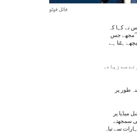
فائل فوٹو
س نے کہا کہ
 ’’مجھے جس
چھے ہٹنا ہے
نے سے زیادہ
نہ طور پر
 میڈیا پر
 ہی سمجھتے
ارات سے تباہ