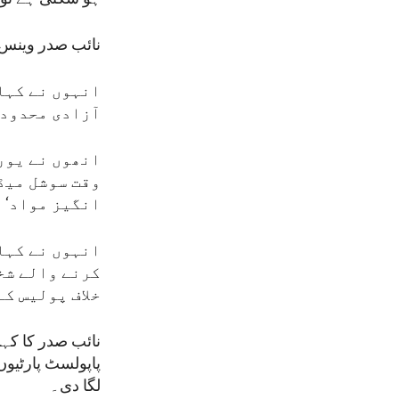
نائب صدر وینس ن
انہوں نے کہا 
آزادی محدود 
انھوں نے یور
وقت سوشل میڈی
انگیز مواد‘ 
انہوں نے کہا
کرنے والے شخ
خلاف پولیس کے
نائب صدر کا کہن
پاپولسٹ پارٹیوں
لگا دی۔