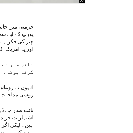
جرمنی میں حالی
یورپ کے لیے سب
چیز کی فکر ہے و
اور یہ امریکہ ک
نائب صدر نے ک
کرنا ہوگا۔ ہ
انہوں نے رومانی
روسی مداخلت ک
نائب صدر جے ڈی 
اشتہارات خرید ک
ہیں۔ لیکن اگر 
ہو سکتی ہے تو پ