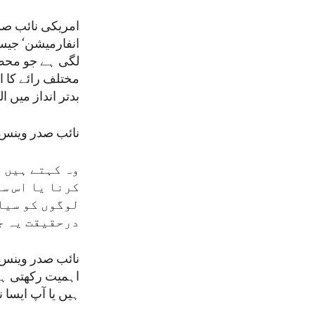
امریکی نائب صد
انفارمیشن‘ جیسے
لگی ہے جو محض 
مختلف رائے کا ا
بدتر انداز میں ا
نائب صدر وینس 
وہ کہتے ہیں ک
کرنا یا اس س
لوگوں کو سیا
درحقیقت یہ جم
نائب صدر وینس 
اہمیت رکھتی ہے۔
ہیں یا آپ ایسا ن