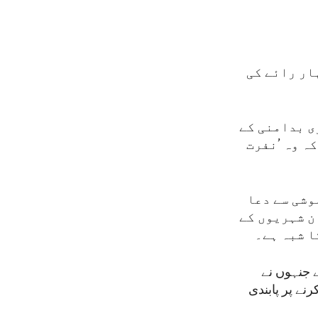
ار رائے کی
ی بدامنی کے
ہ وہ ’نفرت
وشی سے دعا
ن شہریوں کے
ا شبہ ہے۔
ے جنہوں نے
نے پر پابندی