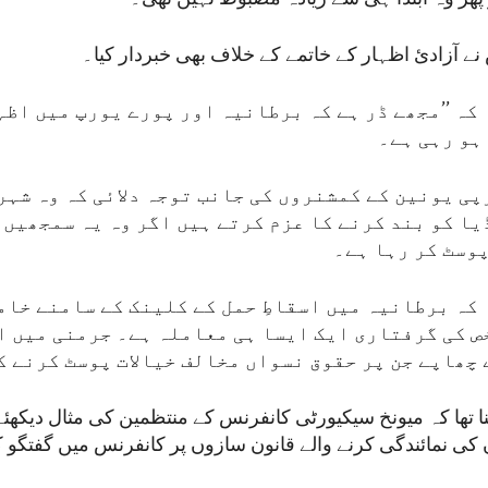
ے آزادیٔ اظہار کے خاتمے کے خلاف بھی خبردار کیا۔
کہ ’’مجھے ڈر ہے کہ برطانیہ اور پورے یورپ میں اظہ
ہو رہی ہے۔
پی یونین کے کمشنروں کی جانب توجہ دلائی کہ وہ شہر
ا کو بند کرنے کا عزم کرتے ہیں اگر وہ یہ سمجھیں ک
پوسٹ کر رہا ہے۔
 کہ برطانیہ میں اسقاطِ حمل کے کلینک کے سامنے خام
ص کی گرفتاری ایک ایسا ہی معاملہ ہے۔ جرمنی میں ا
 چھاپے جن پر حقوق نسواں مخالف خیالات پوسٹ کرنے ک
ا تھا کہ میونخ سیکیورٹی کانفرنس کے منتظمین کی مثال دیکھئ
 کی نمائندگی کرنے والے قانون سازوں پر کانفرنس میں گفتگو کر