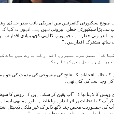
ہ میونخ سیکیورٹی کانفرنس میں امریکی نائب صدر جے ڈی وین
 سے بڑا سیکیورٹی خطرہ بیرونی نہیں ہے۔ انہوں نے کہا کہ
ہ اندر ونی خطرہ ہے جو یورپ کا اپنی کچھ بنیادی اقدار سے پی
ے ساتھ مشترکہ اقدارہیں۔‘‘
ہا کہ ’’ہمیں صرف جمہوری اقدار کے بارے میں بات کر
میں ان پر عمل بھی کرنا ہوگا۔
ہ کے حالیہ انتخابات کے نتائج کی منسوخی کی مذمت کی جو مبی
ی وجہ سے کی گئی تھی۔
وینس کا کہنا تھا کہ ’’آپ یقین کر سکتے ہیں کہ روس کا سوشل
ر آپ کے انتخابات پر اثر انداز ہونا غلط ہے اور ہم بھی ایسا
آپ کی جمہوریت محض چند لاکھ ڈالر کے غیر ملکی ڈیجیٹل اشتہ
ھر وہ ابتدا ہی سے زیادہ مضبوط نہیں تھی۔‘‘