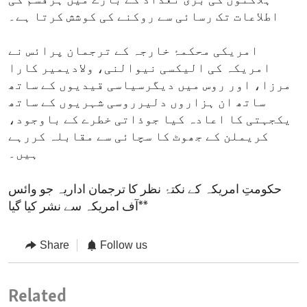
ہلاکتوں کی بڑی تعداد کے بارے میں ہرقسم کی
اطلاعات تک رسائی سے روکنے کی کوشش کرتا ہے۔
امریکی محکمۂ خارجہ کے ترجمان پرائس نے
امریکہ کی الیکسی نیوالنی، ولادیمیر کارا
مرزا، اور روس میں دیگرسیاسی قیدیوں کے ساتھ
ساتھ ان ہزاروں دلیرروسی شہریوں کے ساتھ
یکجہتی کا اعادہ کیا جوذاتی خطرے کے باوجود،
کریملن کے جھوٹ کا سچائی سے مقابلہ کررہے
ہیں۔
حکومتِ امریکہ کے نکتۂ نظر کا ترجمان اداریہ جو وائس
آف امریکہ سے نشر کیا گیا**
Share
Follow us
Related