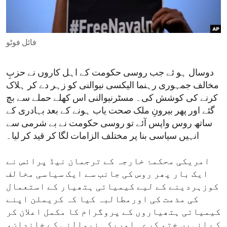
ENVIRONMENT AND HEALTH
IDEALS AND INSTITUTIONS
فائل فوٹو
دوسال ہو ئے جب روسی حکومت کے اہل کاروں نے حزبِ
مخالف جمہوری رہنما الیکسی نیوالنی کو زہر دے کر ہلاک
کرنے کی کوشش کی۔ مسٹرنیوالنی اس کھلے حملے سے بچ
گئے اور پھر بیرونِ ملک صحت یاب ہونے کے بعد بہادری کے
ساتھ روس واپس آئے تو روسی حکومت نے بے شرمی سے
انہیں سیاسی بنا پر مختلف الزامات لگا کر قید کر لیا۔
امریکی محکمۂ خارجہ کے ترجمان نیڈ پرائس نے
ایک بار پھر روس کی جانب سے ایک سیاسی مخالف
کوزہردینے کے لیے کیمیائی ہتھیار کے استعمال
کی مذمت کی اورمطالبہ کیا کہ کریملن اپنے
کیمیائی ہتھیاروں کے پروگرام کا مکمل اعلان کر
کے انہیں ختم کرے۔ امریکہ نیوالنی کے خاندان،