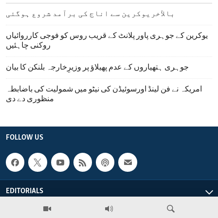
بالآخریوکرین سے اناج کی برآمد شروع ہوگئی
یوکرین کے جوہری پاور پلانٹ کے قریب روس کو فوجی کارروائیاں
روکنی چاہئیں
جوہری ہتھیاروں کے عدم پھیلاؤ پر وزیرِخارجہ بلنکن کا بیان
امریکہ نے فن لینڈ اورسوئیڈن کی نیٹو میں شمولیت کی باضابطہ
منظوری دے دی
FOLLOW US
EDITORIALS