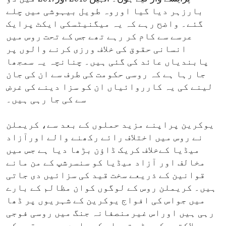
بارزہر دیا گیا اوروہ طویل بیہوشی میں چلے
گئے۔ واضح رہے کہ یہ میگنیٹسکی ایکٹ پرایک
عرسے سے کام کر رہے تھے جس کے تحت روس میں
انسانی حقوق کی خلاف ورزی کرنے والوں پر
پابندیاں عائد کی گئی ہیں۔ چنانچہ یہ سمجھا
جا رہا ہے کہ روسی حکومت کی طرف سے ان کی جان
لینے کی یہ کارروائیاں ان کو سزا دینے کی غرض
سے کی جا رہی ہیں۔
یوکرین پراپنے مزید حملوں کے بعد سے، کریملن
نے روس میں اختلاف رائے رکھنے والے اورآزاد
میڈیا کےخلاف کریک ڈاؤن بڑھا دیا ہے جس میں
مخالف اور آزاد میڈیا کو سنسرشپ کے من مانے
قوانین کے ذریعے سخت قید کی سزائیں دی جاتی
ہیں۔ کریملن روس کے لوگوں کوان مظالم کے بارے
میں جواس کی افواج یوکرین کے شہریوں پر ڈھا
رہی ہیں اوراس غیرمنصفانہ جنگ میں روسی فوجی