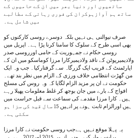
ساتھیوں اور دنیا بھر میں ان کے حامیوں کے
ساتھ ہم آوازہوکران کی فوری رہائی کے مطالبے
میں شامل ہے۔
صرف نیوالنی ہی نہیں بلکہ دوسرے روسی کارکنوں کو
بھی اسی طرح کے سلوک کا سامنا کرنا پڑا ہے۔ اپریل میں
روسی حکام نے جمہوریت کے حامی اورروسی صدر
ولادیمیرپوٹن کے ناقد ولادیمیرکارا مرزا کوماسکو میں ان کے
اپارٹمنٹ کے قریب ایک گزرگاہ سے گرفتارکیا۔ جب وہ ایک
من گھڑت انتظامی خلاف ورزی کے الزام میں نظر بند تھے۔
حکومت نے ان پر مزید الزام لگایا کہ وہ روس کی مسلح
افواج کے بارے میں جان بوجھ کر غلط معلومات پھیلا رہے
ہیں۔ کارا مرزا مقدمے کی سماعت سے قبل حراست میں
ہیں اورالزام ثابت ہونے پر انہیں 15 سال قید کی سزا ہو
سکتی ہے۔
یہ پہلا موقع نہیں ہےجب روسی حکومت نے کارا مرزا
پرایسے وار کیے ہوں۔ انہیں 2015 اور2017 میں دو