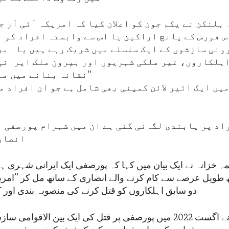
بلنکن نے یکم جون کو اعلان کیا کہ امریکہ آئی آر ج
س فورس کے پانچ اراکین یا اس سے وابستہ افراد کو ن
ونی سازشوں کے ایک سلسلے میں شریک رہے ہیں یا امر
ہلکاروں، غیر ملکی شہریوں اور بیرون ملک ایرانی
نشانہ بنانے میں ملوث رہے ہیں۔‘‘
یں ایک ائیر لائن کمپنی بھی شامل ہے جو ان افراد م
اد پر پابندی لگائی گئی ہے ان میں شہرام پورصفی ا
انصار
ہ خزانہ نے ایک بیان میں کہا کہ پورصفی ایک ایرانی شہری
طویل عرصے سے کام کرنے والے انصاری کے ساتھ مل کر ’’ام
دو سابق اہلکاروں کو قتل کرنے کی منصوبہ بندی او
محکمہ انصاف نے اگست 2022 میں پورصفی پر قتل کی ایک بین الاقوا