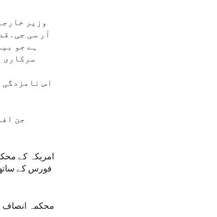
وزیر خارجہ 
آر سی جی۔قد
ہے جو بیر
سرکاری ا
اس نامزدگی م
جن افر
امریکہ کے محکم
فورس کے ساتھ 