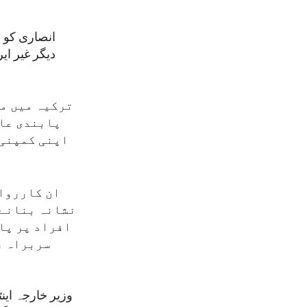
انصاری کو 
دیگر غیر ا
ترکیہ میں مق
پابندی عائ
اپنی کمپنی 
ان کارروا
نشانہ بنانے 
افراد پر پا
سربراہ ر
وزیر خارجہ این