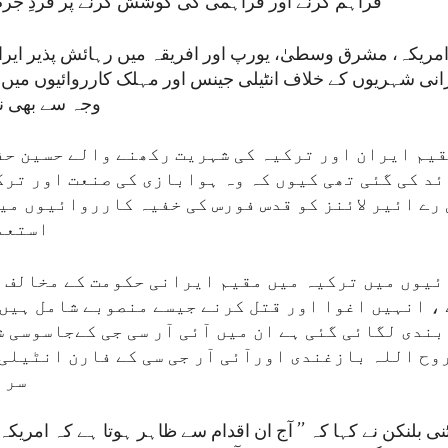
فراہم کرنے اور فراہمی کی کوشش کرنے پر فردِ جرم
امریکہ، مشرق وسطیٰ، یورپ اور افریقہ میں رہائش پذیر ایران
یرانی شہریوں کے خلاف انٹیلی جینس اور مہلک کارروائیوں میں
وجہ سے بھی نام
یم ایران اور ترکیہ کی شہریت رکھنے والے حسین حف
د کی گئی تھی کیوں کہ وہ ہوابازی کی صنعت اور ترک
رے ائیر لائنز کو قدس فورس کی خفیہ کارروائیوں میں
استعم
ئیوں میں ترکیہ میں مقیم ایرانی حکومت کے مخالف 
، انہیں اغوا اور قتل کرنے جیسے منصوبے شامل ہیں۔
بندی لگائی گئی ہے ان میں آئی آر سی جی کےجاسوسی ش
وح اللہ بازغندی اورآئی آر جی سی کے فارن انٹیلی 
سرا
ٹنی بلنکن نے کہا کہ ’’ آج ان اقدام سے ظاہر ہوتا ہے کہ امریک