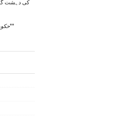
کی دہشت گرد
**
حکومت