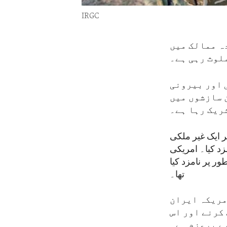
IRGC
زیادہ ممالک میں
لوث رہی ہے۔
 اور بیرونی
 سازشوں میں
ریک رہا ہے۔
ی طور پر ایک غیر ملکی
زد کیا۔ امریکی
 میں ایف ٹی او کے طور پر نامزد کیا
تھا۔
مریکہ ایران
 کرنے اور اس
ے پرعزم ہے۔