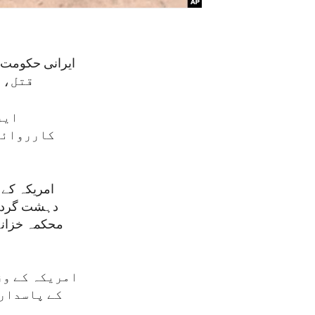
قتل، 
ایر
کارروائیو
دہشت گرد تن
امریکہ کے وز
کے پاسدارا