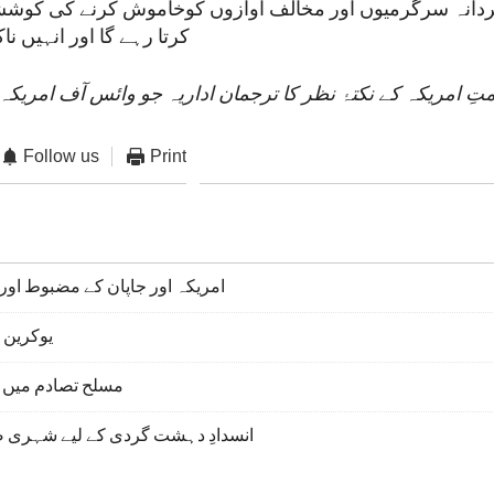
انہ سرگرمیوں اور مخالف آوازوں کوخاموش کرنے کی کوششو
کرتا رہے گا اور انہیں ناک
ِ امریکہ کے نکتۂ نظر کا ترجمان اداریہ جو وائس آف امریکہ 
Follow us
Print
امریکہ اور جاپان کے مضبوط اور 
یوکرین 
مسلح تصادم میں 
انسدادِ دہشت گردی کے لیے شہری ص