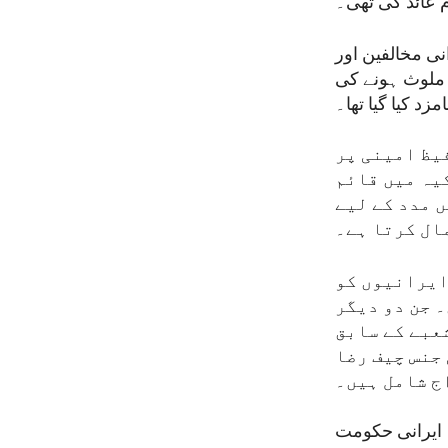
 عائد کی تھی۔
ی مخالفین اور
 ملوث ہونے کی
زد کیا گیا تھا۔
یظ امینی پر
یہ میں قائم
 مدد کے لیے
ال کرتا ہے۔
ایرانیوں کو
 جن دو دیگر
عبے کے سابق
جنس چیف رضا
ج شامل ہیں۔
ہ ایرانی حکومت