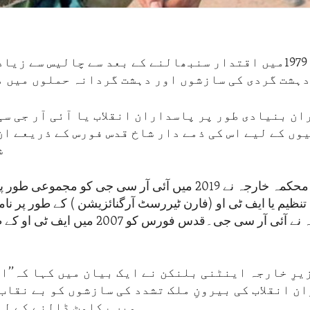
ایرانی حکومت 1979میں اقتدار سنبھالنے کے بعد سے چالیس سے 
دہشت گردی کی سازشوں اور دہشت گردانہ حملوں میں م
ان بنیادی طور پر پاسداران انقلاب یا آئی آر جی سی
ں کے لیے اس کی ذمے دار شاخ قدس فورس کے ذریعے ان
ش
امریکہ کے محکمہ خارجہ نے 2019 میں آئی آر سی جی کو مجموع
ظیم یا ایف ٹی او (فارن ٹیررسٹ آرگنائزیشن ) کے طور پر نام
محکمہ خزانہ نے آئی آر سی جی۔قدس فورس کو 2007
یرِ خارجہ اینٹنی بلنکن نے ایک بیان میں کہا کہ’’ا
ن انقلاب کی بیرونِ ملک تشدد کی سازشوں کو بے نقاب
میں رکاوٹ ڈالنے کے لی