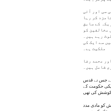
ی سی اور آئی
امزد کر رہا
یکہ کے سابق
 مخالفین کو
یں سے ایک کی
ملکیت ہے۔
ور محمد رضا
ی شامل ہیں۔
 ہے جس نے قدس
ریکی حکومت کے
ر کوشش کی تھی
می سازش کو مادی مدد