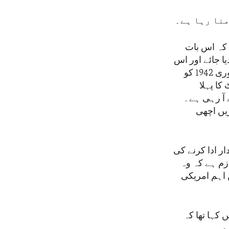
 کہ اس بات
ا جائے اور اس
ادارے کے ذریعے صحیح اور غیر متعصبانہ اطلاعات پیش کی جائیں۔ لہٰذا یکم فروری 1942 کو
 میں آیا اور 24 فروری کو جرمن زبان میں 15 منٹ کا پہلا
ے آ رہی ہے۔
یں اچھی
ر ادا کرنے کی
زم ہے کہ وہ
 اہم امریکی
پنے پیغام میں کہا تھا کہ
رے۔