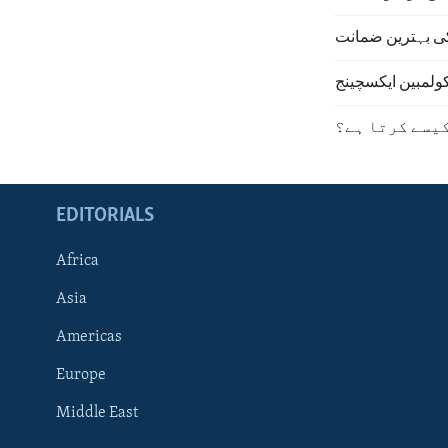
ی بہترین ضمانت
ولمبین ایکسچینج
یسے کرتا ہے؟
EDITORIALS
Africa
Asia
Americas
Europe
FOLLOW US
Middle East