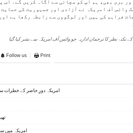
ر بری بھی، ہم آپ کو سچائی سے آگاہ کریں گے۔ اس 
تک وائس آف امریکہ نے آزادی اور جمہوریت کی حمایت 
عات فراہم کی ہیں اور لوگووں سے رابطہ رکھا ہے اور
ے نکتۂ نظر کا ترجمان اداریہ جو وائس آف امریکہ سے نشر کیا گیا
Follow us
Print
امریکہ دورِ حاضر کے خطرات سے ن
تھین
امریکہ میں سا