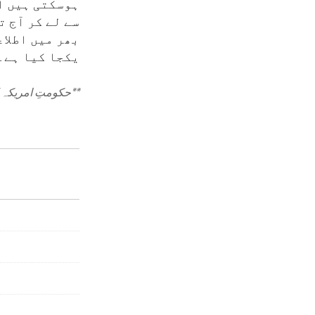
ہوسکتی ہیں او
سے لے کر آج 
بھر میں اطلا
یکجا کیا ہے۔
**
حکومتِ امریکہ ک