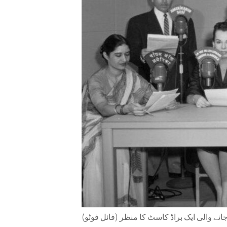
ENVIRONMENT AND HEALTH
IDEALS AND INSTITUTIONS
جانے والی ایک براڈ کاسٹ کا منظر (فائل فوٹو)