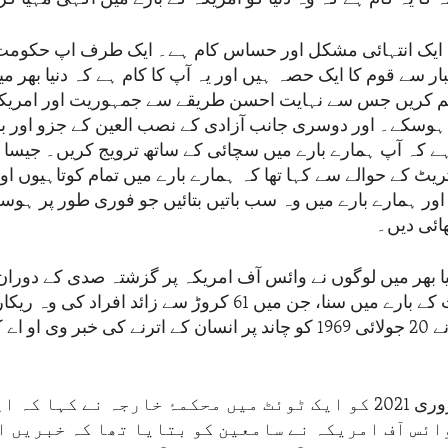
ہ ایک انتہائی مشکل اور حساس کام ہے۔ ایک طرف اپ حکومت 
ار سے قوم کا ایک حصہ ہیں اور یہ آپ کا کام ہے کہ دنیا بھر م
ہم کریں جس سے نہایت احسن طریقے سے جمہوریت اور امریکہ
وسکے۔ اور دوسری جانب آزادی کے نصب العین کے جزو اور با
ے کہ آپ ہمارے بارے میں سچائی کے ساتھ ترویج کریں۔ جیسا ک
ٹریٹ کے حوالے سے کہا تھا کہ ہمارے بارے میں تمام کوتاہیوں ا
 اور ہمارے بارے میں وہ سب باتیں بتائیں جو فوری طور پر ہوسک
ا بھر میں لوگوں نے وائس آف امریکہ پر گزشتہ صدی کے دوران 
والے اہم واقعات کے بارے میں سنا، جن میں 61 کروڑ سے زائد افراد 
شامل ہے جس نے 20 جولائی 1969 کو چاند پر انسان کے اترنے کی خبر وی ا
جیسا کہ یکم فروری 2021 کو ایک ٹوئٹ میں محکمۂ خارجہ نے کہا 
ائس آف امریکہ نے سامعین کو بتایا تھا کہ خبریں ا