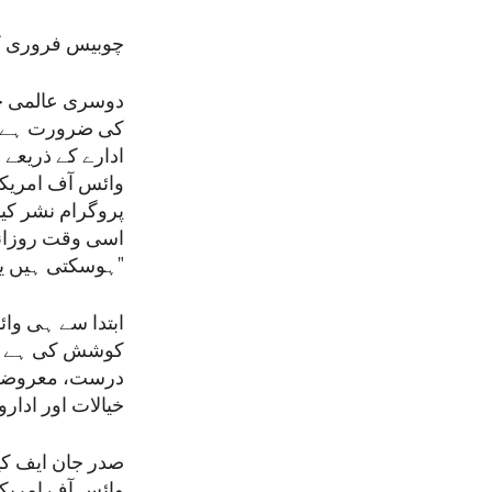
چوبیس فروری کو وائس آ
دوسری عالمی جن
کی ضرورت ہے کہ 
پروگرام نشر کیا
اسی وقت روزانہ
ہوسکتی ہیں یا بری بھی۔ لیکن ہم آپ کو سچ بتائیں گے۔"
ابتدا سے ہی وائ
کوشش کی ہے۔ حق
درست، معروضی ا
خیالات اور ادار
وائس آف امریکہ 