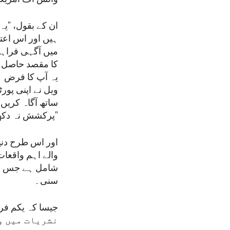
ان کے بقول، "ی
ہیں اور اس اعتب
میں آگہی فرا
کا مقصد حاصل ہ
یہ آپ کا فرض ہ
ویل نے اپنی پور
ساتھ آگاہ کریں
پرکشش نہ دکھائی دیں۔"
اور اس طرح دنی
سنی۔
نشریات میں و