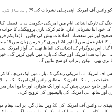
ف امریکہ اپنی پہلی نشریات کی 79 ویں سال گرہ منا رہا ہے۔
گ کے تاریک ابتدائی ایام میں امریکی حکومت نے یہ فیصلہ کیا
خود اپنا نشریاتی ادارہ قائم کرکے نازی پروپیگنڈے کا جواب دی
وائس آف امریکہ کا قیام عمل
 گیا۔ اس پروگرام کے ابتدائیےکے الفاظ تھے، "یہ آواز امریکہ س
 ہم آپ سے امریکہ اور جنگ کے بارے میں باتیں کریں گے۔ خبر
س آف امریکہ نے امریکی زندگی کے بارے میں ایک دریچے کا کردا
یقت یہ ہے کہ قانون کے مطابق وائس آف امریکہ کے لیے لا
ور جامع خبریں پیش کرے اور ایک متوازن اور جامع انداز میں
وں اور ساتھ ہی امریکہ کی پالیسیوں کی ترویج کرے۔
صدر جان ایف کینیڈی نے وائس آف امریکہ کی 20 ویں سال گرہ پر ا
کا یہ کام ہے کہ وہ دنیا کو امریکہ کے بارے میں آگہی مہیا ک