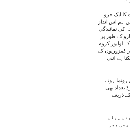
کا ایک جزو
یں ہم اس انداز
 کی نمائندگی
زو کے طور پر
ہ اولیور کروم
ور کمزوریوں کے
تا ہے اتنی
رونما ہونے
کی وہ ریکارڈ تعداد بھی
و اے کے ذریعے
کہ اپنی پہلی
چھی بھی