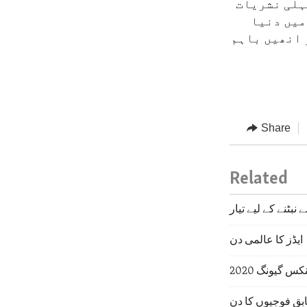
پہلی نشریات
میں دنیا
 انھیں باہم
Share
Related
بٹنے کے لیے تیار
ایڈز کا عالمی دن
کس گیونگ 2020
بق فوجیوں کا دن