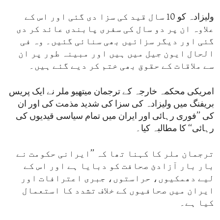
ولیزادہ کو 10 سال قید کی سزا دی گئی اور اس کے
علاوہ ان پر دو سال کی سفری پابندی عائد کر دی
گئی اور دیگر سزائیں بھی سنائی گئیں۔ وہ فی
الحال ایون جیل میں ہیں اور مبینہ طور پر ان
سے ملاقات کے حقوق بھی ختم کر دیے گئے ہیں۔
امریکی محکمہ خارجہ کے ترجمان میتھیو ملر نے ایک پریس
بریفنگ میں ولیزادہ کی سزا کی شدید مذمت کی اور ان
کی ’’فوری رہائی اور ایران میں تمام سیاسی قیدیوں کی
رہائی‘‘ کا مطالبہ کیا۔
ترجمان ملر کا کہنا تھا کہ ’’ایرانی حکومت نے
بار بار آزادئ صحافت کو دبایا ہے اور اس کے
لیے دھمکیوں، حراستوں، جبری اعترافات اور
ایران میں صحافیوں کے خلاف تشدد کا استعمال
کیا ہے۔