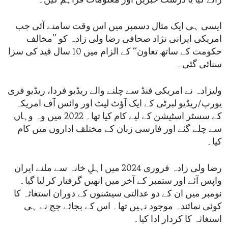
رائے کیا یا درست خبریں اور معلومات فراہم کیں۔
ایسی ہی ایک مثال دسمبر میں اس وقت سامنے آئی جب
امریکی ایرانی نژاد صحافی رضا ولی زادہ کو ’’مخالف
حکومت کے ساتھ تعاون‘‘ کے الزام میں 10 سال قید کی سزا
سنائی گئی۔
ولیزادہ نے امریکی فنڈ سے چلنے والے ریڈیو فردا، ریڈیو فری
یورپ/ریڈیو لبرٹی کے ایک آؤٹ لیٹ اور وائس آف امریکہ
کے سسٹر اسٹیشن کے لیے کام کیا تھا۔ 2022 میں وہ وہاں
سے چلے گئے اور فارسی زبان کے مختلف اداروں میں کام
کیا۔
رضا ولی زادہ فروری 2024 میں اہلِ خانہ سے ملنے ایران
واپس آئے اور ستمبر کے آخر میں انھیں گرفتار کر لیا گیا۔
نومبر میں ان کے دو عدالتی سیشنوں کے دوران استغاثہ کا
کوئی نمائندہ موجود نہیں تھا۔ اس کے بجائے جج نے ہی
استغاثہ کا کردار ادا کیا۔