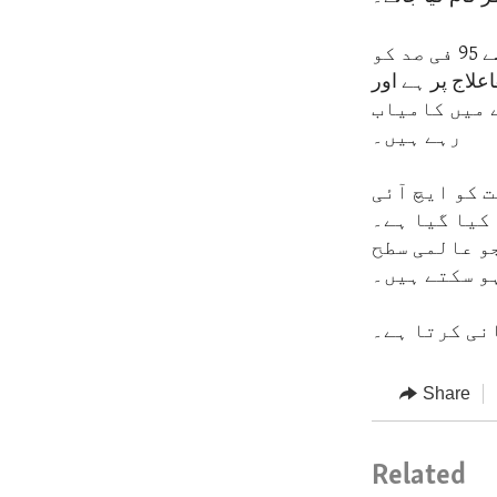
اس مقصد کے تحت یہ ضروری ہے کہ ایچ آئی وی سے متاثرہ افراد میں سے 95 فی صد کو
ن کی بقاعلاج پر ہے اور
ے میں کامیاب
رہے ہیں۔
ت کو ایچ آئی
 کیا گیا ہے۔
و عالمی سطح
ہو سکتے ہیں۔
نی کرتا ہے۔
Share
Related