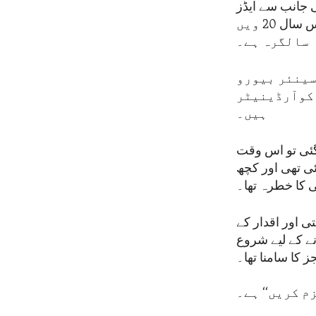
صدر کی جانب سے ایڈز
سے نجات کے لیے ہنگامی منصوبے یا پی ای پی ایف اے آر کے آغاز کی اس سال 20 ویں
سالگرہ ہے۔
سینئر بیورو
 کوآرڈینیٹر
ہیں۔
گئی تو اس وقت
ی تھی اور کچھ
ی اور اقدار کے
نے کے لیے شروع
 کا سامنا تھا۔
م کریں‘‘ ہے۔