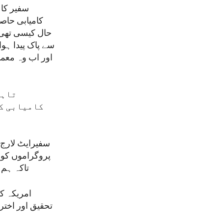
سفیر کا 
کامیابی حاص
حال کیسی تھی۔
سے پاک پیدا ہوا
اور اب وہ معمو
تاہم
کامیابی کا
سفیرایٹ لارج 
پروگراموں کو 
تاکہ ہم صحت
امریکہ ک