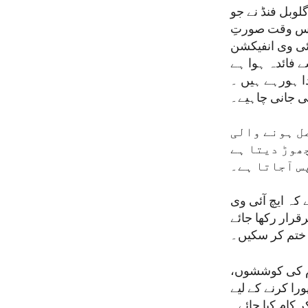
لوبل فنڈ نے جو
 اس وقت صورتِ
ئی وی انفیکشن
ے فائدہ ہوا ہے
ا ہورہے ہیں ۔
ئی جانی چاہیے۔
ل ہونے والی
ھوڑ دیتا ہے
س آجاتا ہے۔
 کہ ایچ آئی وی
رار رکھا جائے
ام کی کوششوں،
و این ایڈز کے 95-95-95 کے ہدف کو پورا کرنے کے لیے
کام کیا جائے۔