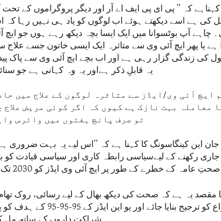
کہناہے کہ ’’ پی ای پی ایف اے آر اور دیگر پروگراموں کے تحت گ
ل کی ہے اسے دیکھتے ہوئے اب لوگوں کو یاد ہی نہیں رہا کہ
 چاہے آپ بوٹسوانا میں ایک ایسا بچہ دیکھ رہے ہوں جو ایچ آ
 ہے یا پھر ایچ آئی وی سے متاثرہ ایک ایسی خاتون جسے علاج س
ل کی زندگی گزار رہی ہے اور اب بچے ایچ آئی وی سے پاک پید
یہ قابلِ ذکر ہےاور یہ وہ کہانی ہے جو سنا
 ایچ آئی وی/ایڈز سے متاثرہ لوگوں کے علاج میں حاص
 معاملہ بہت نازک ہے کیوں کہ اگر کوئی مریض علاج چ
تو صرف پانچ ہفتوں میں وائرس واپ
جان این کینگاسونگ کا کہنا ہے کہ ’’اس لیے یہ بہت ضروری ہے
جاری رکھنے کے لیےسیاسی رابطہ کاری اور سیاسی قیادت کو برق
ِ عامہ کے خطرے کے طور پر ایچ آئی وی ایڈز کو 2030 تک ختم کر سکیں۔
ا مقصد یہ ہے کہ صحت کی دیکھ بھال کے لیے رسائی، روک تھ
تحقیق اور اختراع کو ترجیح بنایا جائے اور ی
شراکت داروں کے ساتھ مل کر 