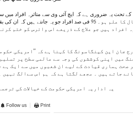
اپنی صورتِ حال کا علم ہو۔ 95 فی صد افراد جو یہ جانتے ہیں کہ ا
 وہ افراد ہیں جو علاج کے ذریعے اس وائرس کو ختم کرن
رج جان این کینگاسونگ کا کہنا ہے کہ ’’امریکی حکوم
جنگ میں اپنی کوششوں کی وجہ سے عالمی سطح پر تسلیم
 صحت ہماری قیادت کے لیے ان شعبوں میں سے ایک ہے ج
نے جاتے ہیں ۔ مجھے لگتا ہے کہ ہم اس سےالگ نہیں 
یہ اداریہ امریکی حکومت کے خیالات کی ترجما
Follow us
Print