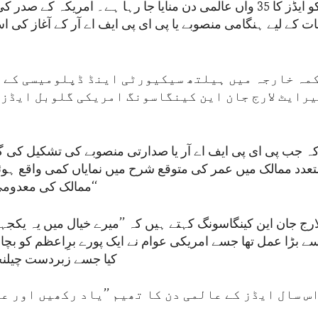
یکم دسمبر کو ایڈز کا 35 واں عالمی دن منایا جا رہا ہے۔ امریکہ کے 
مہ خارجہ میں ہیلتھ سیکیورٹی اینڈ ڈپلومیسی کے 
رایٹ لارج جان این کینگاسونگ امریکی گلوبل ایڈز
 کہ جب پی ای پی ایف اے آر یا صدارتی منصوبے کی تشکیل کی 
متعدد ممالک میں عمر کی متوقع شرح میں نمایاں کمی واقع ہوئ
ممالک کی معدومی کا خطرہ تھا۔‘‘
رج جان این کینگاسونگ کہتے ہیں کہ ’’میرے خیال میں یہ یکجہت
 بڑا عمل تھا جسے امریکی عوام نے ایک پورے برِاعظم کو بچا
کیا جسے زبردست چیلنجز
س سال ایڈز کے عالمی دن کا تھیم ’’یاد رکھیں اور عز