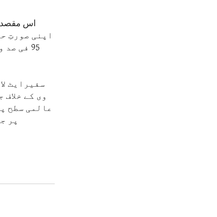
95 فی صد
سفیرایٹ لا
وی کے خلاف 
عالمی سطح پر
پر جا