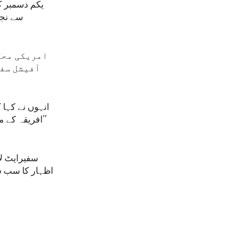
امریکی محک
آفیشل سفی
انہوں نے کہا
’’افریقہ کے 
سفیرایٹ لا
اظہار کا سب سے
ا