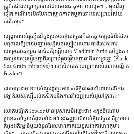
ត្រូពិក​ជាង​បណ្ដា​ប្រទេស​ដែល​មាន​ធាតុអាកាស​ល្មម។ ...មួយ​វិញ​
ទៀត ករណី​នេះ​មិន​មែន​ជា​ស្ថានភាព​ធម្មតា​នោះ​ទេ​សម្រាប់​វិស័យ​
កសិកម្ម»។
សង្គ្រាម​របស់​រុស្ស៊ី​នៅ​ក្នុង​ប្រទេស​អ៊ុយក្រែន​គឺ​ជា​កត្តា​ចម្បង​ទី​ពីរ​ដែល​
បណ្ដាល​ឱ្យ​មាន​បញ្ហា​អសន្តិសុខ​ស្បៀង​អាហារ ជាពិសេស​ការ​
សម្រេច​របស់​ប្រធានាធិបតី​រុស្ស៊ី​លោក Vladimir Putin នៅ​ក្នុង​ការ​
ដក​ប្រទេស​រុស្ស៊ី​ចេញ​ពី​គម្រោង​ផ្ដួចផ្ដើម​ធញ្ញជាតិ​សមុទ្រ​ខ្មៅ (Black
Sea Grain Initiative)។ នេះ​បើ​តាម​ការ​បញ្ជាក់​របស់​លោក​បណ្ឌិត
Fowler។
លោក​បាន​ចោទ​ជា​សំណួរ​ដូច្នេះ​ថា៖ «តើ​អ្វី​ជា​ផល​ប៉ះពាល់​លើ​ការ​
បង្អាក់​របស់​រុស្ស៊ី​ដល់​កសិកម្ម​និង​ការ​នាំចេញ​របស់​អ៊ុយក្រែន?»។
លោក​បណ្ឌិត Fowler មាន​ប្រសាសន៍​ដូច្នេះ​ថា៖ «ក្នុង​ចំណោម​
ប្រទេស​នាំ​ចូល​កំពូល​ទាំង ១៥ នូវ​ធញ្ញជាតិ​របស់​អ៊ុយក្រែន ​គឺ​ប្រទេស​
កំពុង​អភិវឌ្ឍន៍​មួយ​ចំនួន​ដែល​មាន​ភាគរយ​ខ្ពស់​នៃ​ការ​មាន​កុមារ​
ក្រិន។ ...ជាការពិត ប្រទេស​ភាគ​ច្រើន​នៅ​លើ​ផែនដី​នេះ​គឺ​ជា​ប្រទេស​