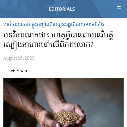
Accessibility
links
Skip
បទវិចារណកថាឆ្លុះបញ្ចាំងពីទស្សនៈរដ្ឋាភិបាលអាមេរិកាំង
to
HOME
បទវិចារណកថា៖ ហេតុអ្វី​បាន​ជា​មាន​វិបត្តិ​
main
VIDEO
content
ស្បៀង​អាហារ​នៅ​លើ​ពិភពលោក?
RADIO
Skip
to
August 28, 2023
REGIONS
main
Share
TOPICS
AFRICA
Navigation
Skip
ARCHIVE
AMERICAS
HUMAN RIGHTS
to
ABOUT US
ASIA
SECURITY AND DEFENSE
Search
EUROPE
AID AND DEVELOPMENT
FOLLOW US
MIDDLE EAST
DEMOCRACY AND GOVERNANCE
ECONOMY AND TRADE