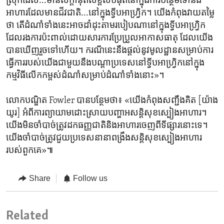
ស្រុក​ដែល...មាន​សក្តានុពល​ខ្ពស់​បំផុត​នៅ​ក្នុង​ការ​បន្ថែម​ទៅ​នឹង​
អាហារ​ដែល​មាន​ជីវជាតិ...នៅ​ក្នុង​ទ្វីប​អាហ្វ្រិក។ យើង​កំពុង​វាយតម្លៃ​
ថា ​តើ​ដំណាំ​ទាំង​នេះ​អាច​ដាំដុះ​តាម​របៀប​ណា​នៅ​ក្នុង​ទ្វីប​អាហ្វ្រិក​
ដែល​រង​ការ​ប៉ះពាល់​ដោយសារ​ការ​ប្រែប្រួល​អាកាសធាតុ ដែល​យើង​
បាន​ឃើញ​រួច​ទៅ​ហើយ។ ករណី​នេះ​នឹង​ផ្ដល់​នូវ​មូលដ្ឋាន​សម្រាប់​ការ​
ធ្វើការ​របស់​យើង​ជាមួយ​នឹង​បណ្ដា​ប្រទេស​នៅ​ទ្វីប​អាហ្វ្រិក​នៅ​ក្នុង​
កម្មវិធី​លើក​កម្ពស់​ដំណាំ​សម្រាប់​ដំណាំ​ទាំង​នោះ»។
លោក​បណ្ឌិត Fowler បាន​បន្ថែម​ថា៖ «យើង​កំពុង​សញ្ជឹង​គិត [យ៉ាង​
យូរ] អំពី​ការ​ព្យាយាម​ដោះស្រាយ​បញ្ហា​អសន្តិសុខ​ស្បៀង​អាហារ។
យើង​មិន​ចាំបាច់​ត្រូវ​ដក​ធញ្ញជាតិ​និង​អាហារ​ចេញ​ពី​ទីផ្សារ​នោះ​ទេ។
យើង​ចាំបាច់​ត្រូវ​ជួយ​ប្រទេស​នានា​ពង្រឹង​សន្តិសុខ​ស្បៀង​អាហារ​
របស់​ពួកគេ»៕
Share
Follow us
Related