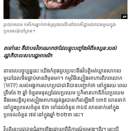
ENVIRONMENT AND HEALTH
IDEALS AND INSTITUTIONS
រូបឯកសារ៖ កសិករ​ម្នាក់​កាន់ស្រូវ​សាលី​នៅឯ​កសិដ្ឋាន​ឯកជន​មួយ​ក្នុង​
ប្រទេស​អ៊ុយក្រែន។
តទៅនេះ ​គឺ​ជា​បទ​វិចារណកថា​ដែល​ឆ្លុះ​បញ្ចាំង​អំពី​ទស្សនៈ​របស់​
រដ្ឋាភិបាល​សហរដ្ឋ​អាមេរិក
នា​ពេល​បច្ចុប្បន្ន​នេះ យើង​កំពុង​ជួប​ប្រទះ​នឹង​វិបត្តិ​អត់​ឃ្លាន​សាកល​
មួយ​ដែល​មិន​ធ្លាប់​មាន​ពី​មុន​មក។ កម្មវិធី​ស្បៀង​អាហារ​ពិភពលោក
(WFP) របស់​អង្គការ​សហប្រជាជាតិ​បាន​បញ្ជាក់​ថា នៅ​ក្នុង​រយៈពេល​
ត្រឹមតែ ២ ឆ្នាំ ចំនួន​មនុស្ស​ដែល​ប្រឈម​ ឬ​ក៏​មាន​ហានិភ័យ​ប្រឈម​
នឹង​អសន្តិសុខ​ស្បៀង​អាហារ​ធ្ងន់ធ្ងរ​បាន​កើន​ឡើង​ពី ១៣៥ លាន​នាក់​
នៅ​ក្នុង​ប្រទេស​ចំនួន ៥៣ ទៅ​ដល់​ចំនួន ៣៤៥ លាន​នាក់​នៅ​ក្នុង​
ប្រទេស​ចំនួន ៧៩ នៅ​ក្នុង​ឆ្នាំ ២០២៣ នេះ។
វិបត្តិ​នេះ​ត្រូវ​បាន​ជំរុញ​ឡើង​ដោយ​ព្រឹត្តិការណ៍​ចម្បងៗ​ពីរ។ នេះ​បើ​