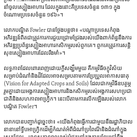
នាំចូល​ស្បៀង​អាហារ ដែល​ក្នុង​នោះ​គឺ​ប្រទេស​ចំនួន ១៣១ ក្នុង​
ចំណោម​ប្រទេស​ចំនួន ១៩៦»។
លោក​បណ្ឌិត Fowler បាន​ថ្លែង​បន្ត​ថា៖ «បណ្ដា​ប្រទេស​កំពុង​
អភិវឌ្ឍន៍​ពិតជា​ត្រូវការ​ការ​ជួយ​ជ្រោមជ្រែង​របស់​យើង​ពាក់ព័ន្ធ​នឹង​ការ​
អភិវឌ្ឍ​ប្រព័ន្ធ​ស្បៀង​អាហារ​កសិកម្ម​របស់​ពួកគេ។ ពួកគេ​ត្រូវការ​សន្តិ
សុខ​ស្បៀង​អាហារ​ដែល​រឹងមាំ»។
លទ្ធភាព​ដែល​ពោរពេញ​ដោយ​ក្ដី​សង្ឃឹម​មួយ ​គឺ​កម្មវិធី​ចក្ខុវិស័យ​
សម្រាប់​ដំណាំ​និង​ដី​ដែល​អាច​សម្រប​តាម​ការ​ប្រែប្រួល​អាកាសធាតុ
(Vision for Adapted Crops and Soils) ដែល​ជា​កម្មវិធី​ឧបត្ថម្ភ​
រួម​គ្នា​ដោយ​អង្គការ​ស្បៀង​អាហារ​និង​កសិកម្ម​របស់​អង្គការ​សហប្រជា
ជាតិ​និង​សហភាព​អាហ្វ្រិក។ នេះ​បើ​តាម​ការ​លើកឡើង​របស់​លោក​
បណ្ឌិត Fowler។
លោក​បាន​បញ្ជាក់​ដូច្នេះ​ថា៖ «យើង​កំពុង​ធ្វើការ​ជាមួយ​នឹង​រដ្ឋាភិបាល​
នានា​នៅ​ទ្វីប​អាហ្វ្រិក​ដើម្បី​កំណត់​អំពី​ដំណាំ​ប្រពៃណី​និង​ដំណាំ​ក្នុង​