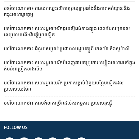
បទវិចារណកថា៖ ការយក​ឈ្នះ​លើ​ការប្រយុទ្ធ​ប្រឆាំងនឹង​ភាពអត់ឃ្លាន និង​
កង្វះ​អាហារូបត្ថម្ភ
បទ​វិចារណកថា៖ សហរដ្ឋ​អាមេរិក​ជួយ​ស៊ូដង់​ខាងត្បូង​ ពេល​ដែល​ប្រទេស​
នេះ​ប្រឈម​នឹង​វិបត្តិ​មួយ​ទៀត
បទវិចារណកថា៖ ជំនួយ​សម្រាប់​ប្រជាពលរដ្ឋ​​​​អេត្យូពី កេនយ៉ា និង​សូម៉ាលី
បទវិចារណកថា៖ សហរដ្ឋ​អាមេរិក​បំពេញ​តាម​តម្រូវការ​ស្បៀង​អាហារ​នៅ​ក្នុង​
តំបន់​អាហ្វ្រិក​ខាង​លិច
បទវិចារណកថា៖ សហរដ្ឋ​អាមេរិក ប្រកាស​ផ្ដល់​ជំនួយ​បន្ថែម​ទៀត​ដល់​
ប្រទេស​យេម៉ែន
បទវិចារណកថា៖ ការបង់ខាត​ច្រើន​ដល់​សកម្មភាព​ប្រទេស​រុស្ស៊ី
FOLLOW US