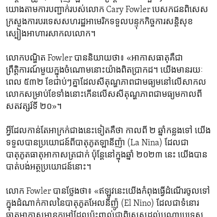
យោង​តាម​ការ​បញ្ជាក់​របស់​លោក Cary Fowler បេសកជន​ពិសេស​
ក្រសួង​ការបរទេស​សហរដ្ឋ​អាមេរិក​ទទួល​បន្ទុក​កិច្ចការ​សន្តិសុខ​
ស្បៀង​អាហារ​សាកលលោក។
លោក​បណ្ឌិត Fowler បាន​និយាយ​ថា៖ «អាកាសធាតុ​គឺ​ជា​
ព្រឹត្តិការណ៍​មួយ​ក្នុង​ចំណោម​នោះ​យ៉ាង​ពិត​ប្រាកដ។ យើង​មាន​រយៈ
ពេល ៥៣២ ខែ​ជាប់​ៗ​គ្នា​ដែល​សីតុណ្ហភាព​ជា​មធ្យម​នៅ​លើ​សាកល
លោក​សម្រាប់​ខែ​ទាំង​នោះ​កើន​លើស​សីតុណ្ហភាព​ជា​មធ្យម​កាលពី​
សតវត្សរ៍​ទី ២០»។
អ្វី​ដែល​កាន់តែ​អាក្រក់​ជាង​នេះ​ទៀត​គឺ​ថា​ កាលពី ២ ឆ្នាំ​កន្លង​ទៅ យើង​
ទទួល​បាន​ប្រយោជន៍​ពី​បាតុភូត​ឡានីញ៉ា (La Nina) ដែល​ជា​
បាតុភូត​ធាតុអាកាស​ត្រជាក់ ប៉ុន្តែ​នៅ​ក្នុង​ឆ្នាំ ២០២៣ នេះ យើង​បាន​
បាត់បង់​អត្ថ​ប្រយោជន៍​នោះ។
លោក Fowler បាន​ថ្លែង​ថា៖ «ឥឡូវ​នេះ​យើង​កំពុង​ធ្វើ​ដំណើរ​ចូល​ទៅ​
ក្នុង​ដំណាក់កាល​នៃ​បាតុភូត​អែលនីញ៉ូ (El Nino) ដែល​ជា​ទំនោរ​
ធាតុអាកាស​មាន​កម្ដៅ​ដែល​ប៉ះពាល់​ជា​ពិសេស​ដល់​បណ្ដា​ប្រទេស​