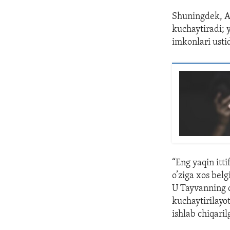
Shuningdek, AQ
kuchaytiradi; 
imkonlari ustid
“Eng yaqin itt
o’ziga xos belg
U Tayvanning o
kuchaytirilayo
ishlab chiqari