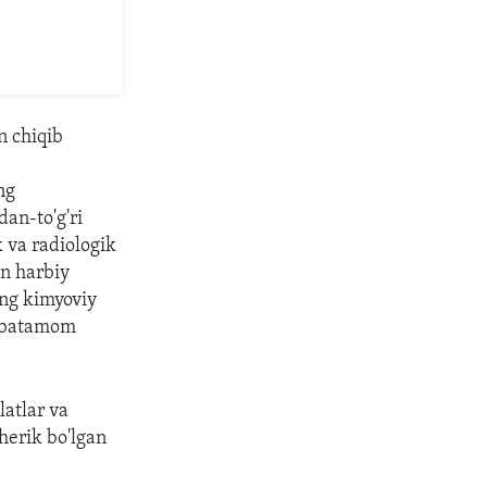
n chiqib
ng
dan-to'g'ri
k va radiologik
an harbiy
ng kimyoviy
ni batamom
latlar va
herik bo'lgan