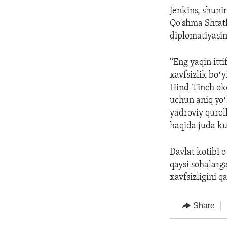
Jenkins, shuni
Qo'shma Shtatl
diplomatiyasin
“Eng yaqin itt
xavfsizlik boʻ
Hind-Tinch oke
uchun aniq yoʻ
yadroviy quroll
haqida juda kuc
Davlat kotibi 
qaysi sohalarg
xavfsizligini 
Share