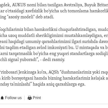
ngdek, AUKUS nomi bilan tanilgan Avstraliya, Buyuk Britan
ar o'rtasidagi xavfsizlik bo'yicha uch tomonlama hamkorl
ing "asosiy modeli" deb atadi.
ifoqchilarimiz bilan hamkorlikni chuqurlashtiradigan, mud
yicha uzoq muddatli sherikligimizni mustahkamlaydigan, er
ani haqidagi umumiy qarashlarimizni ilgari surishda davo
lni taqdim etadigan avlod imkoniyati bu. U mintaqada va 
arni tarqatmaslik bo'yicha eng yuqori standartlarga sodiqlik
hli signal yuboradi”, - dedi rasmiy.
oʻrinbosari Jenkinsga ko’ra, AQSh “dushmanlarimiz yoki raq
a kirib borayotgani hamda bizning harakatlarimiz kelajak a
qanday ta’minlashi” haqida aniq qarashlarga ega.
Follow us
Print