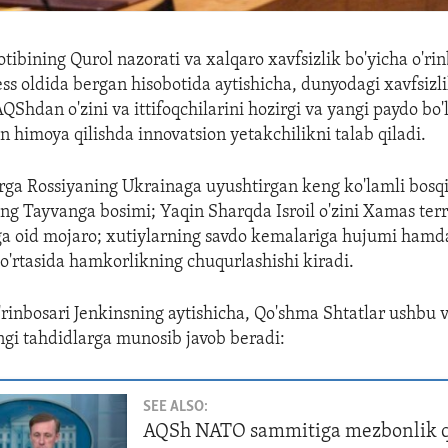
tibining Qurol nazorati va xalqaro xavfsizlik bo'yicha o'ri
ss oldida bergan hisobotida aytishicha, dunyodagi xavfsizli
QShdan o'zini va ittifoqchilarini hozirgi va yangi paydo bo
imoya qilishda innovatsion yetakchilikni talab qiladi.
a Rossiyaning Ukrainaga uyushtirgan keng ko'lamli bosqin
ng Tayvanga bosimi; Yaqin Sharqda Isroil o'zini Xamas ter
ga oid mojaro; xutiylarning savdo kemalariga hujumi hamd
'rtasida hamkorlikning chuqurlashishi kiradi.
o'rinbosari Jenkinsning aytishicha, Qo'shma Shtatlar ushbu 
ngi tahdidlarga munosib javob beradi:
SEE ALSO:
AQSh NATO sammitiga mezbonlik q