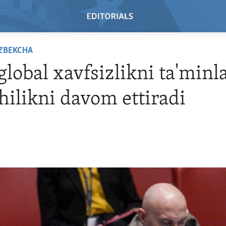
'ZBEKCHA
lobal xavfsizlikni ta'minl
hilikni davom ettiradi