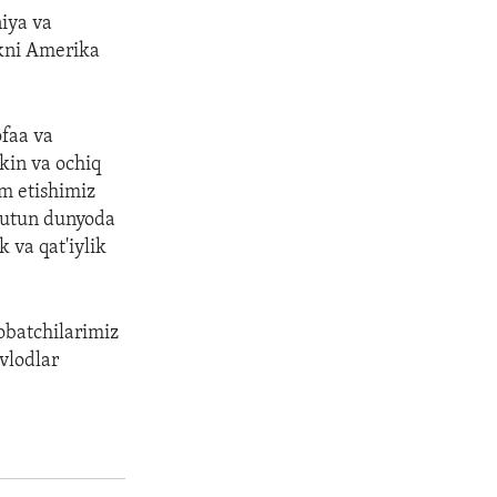
iya va
ikni Amerika
ofaa va
kin va ochiq
m etishimiz
butun dunyoda
 va qat'iylik
obatchilarimiz
vlodlar