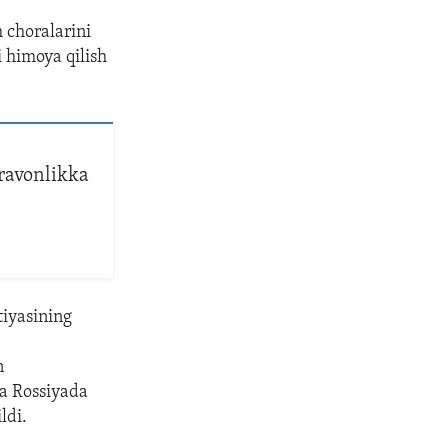
 choralarini
 himoya qilish
'ravonlikka
tiyasining
n
ga Rossiyada
ldi.