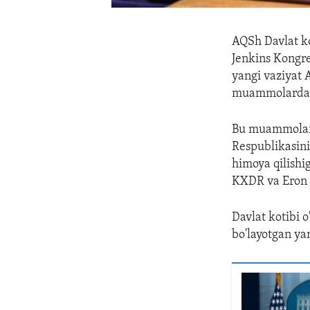
AQSh Davlat ko
Jenkins Kongre
yangi vaziyat A
muammolardan h
Bu muammolarg
Respublikasini
himoya qilishi
KXDR va Eron o
Davlat kotibi 
bo'layotgan ya