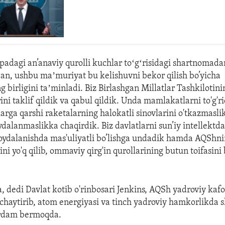
padagi an’anaviy qurolli kuchlar toʻgʻrisidagi shartnomada
ban, ushbu maʼmuriyat bu kelishuvni bekor qilish bo’yicha
ng birligini taʼminladi. Biz Birlashgan Millatlar Tashkilotini
ini taklif qildik va qabul qildik. Unda mamlakatlarni to'g'ri
larga qarshi raketalarning halokatli sinovlarini o'tkazmasli
ydalanmaslikka chaqirdik. Biz davlatlarni sun’iy intellektd
oydalanishda mas'uliyatli bo’lishga undadik hamda AQShni
ini yo'q qilib, ommaviy qirg'in qurollarining butun toifasi
, dedi Davlat kotib o'rinbosari Jenkins, AQSh yadroviy kafo
uchaytirib, atom energiyasi va tinch yadroviy hamkorlikda s
ordam bermoqda.