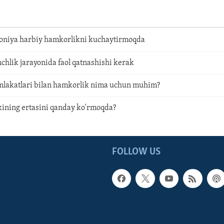
niya harbiy hamkorlikni kuchaytirmoqda
nchlik jarayonida faol qatnashishi kerak
lakatlari bilan hamkorlik nima uchun muhim?
ning ertasini qanday ko'rmoqda?
FOLLOW US