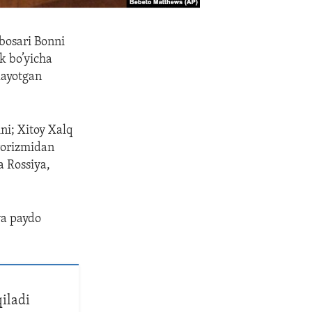
nbosari Bonni
k bo’yicha
'layotgan
i; Xitoy Xalq
rorizmidan
a Rossiya,
va paydo
iladi