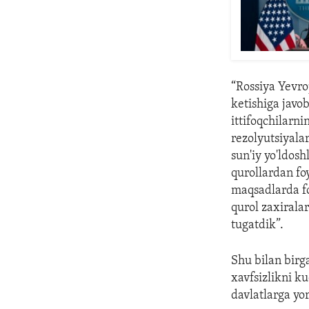
“Rossiya Yevro
ketishiga javo
ittifoqchilarni
rezolyutsiyalar
sun'iy yo'ldosh
qurollardan fo
maqsadlarda f
qurol zaxiralar
tugatdik”.
Shu bilan birga
xavfsizlikni k
davlatlarga y