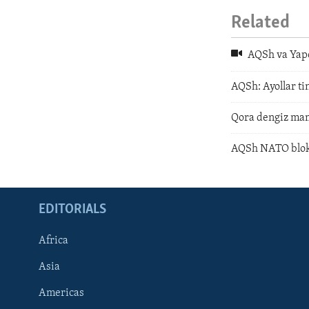
Related
AQSh va Yapo
AQSh: Ayollar ti
Qora dengiz mam
AQSh NATO bloki
EDITORIALS
Africa
Asia
Americas