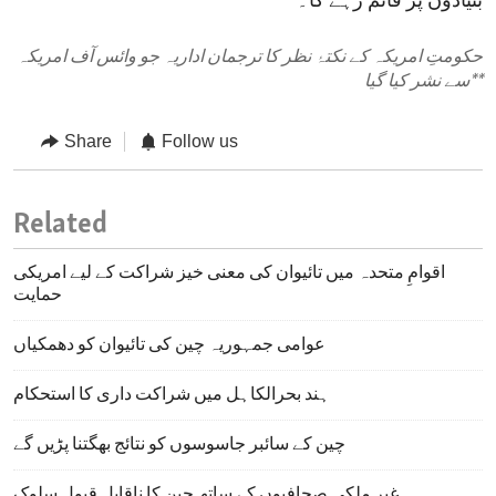
بنیادوں پر قائم رہے گا۔
حکومتِ امریکہ کے نکتۂ نظر کا ترجمان اداریہ جو وائس آف امریکہ
**
سے نشر کیا گیا
Share
Follow us
Related
اقوامِ متحدہ میں تائیوان کی معنی خیز شراکت کے لیے امریکی
حمایت
عوامی جمہوریہ چین کی تائیوان کو دھمکیاں
ہند بحرالکاہل میں شراکت داری کا استحکام
چین کے سائبر جاسوسوں کو نتائج بھگتنا پڑیں گے
غیر ملکی صحافیوں کے ساتھ چین کا ناقابلِ قبول سلوک