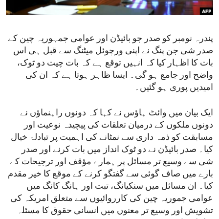
ENVIRONMENT AND HEALTH
IDEALS AND INSTITUTIONS
پندرہ نومبر کو صدر جو بائیڈن اور عوامی جمہوریہ چین کے
صدر شی جن پنگ نے اپنی ورچوئل میٹنگ سے قبل ہی اس
بات کا اظہار کیا کہ انہیں توقع ہے کہ بات چیت دو ٹوک،
واضح اور جامع ہو گی۔ ایسا ظاہر ہوتا ہے کہ ان کی
امیدیں پوری ہو گئیں۔
ایک بیان میں وائٹ ہاؤس نے کہا کہ دونوں راہنماؤں نے
دونوں ملکوں کے درمیان تعلقات کی پیچیدہ نوعیت اور
مسابقت کو ذمہ داری سے نمٹانے کی اہمیت پر تبادلۂ خیال
کیا۔ صدر بائیڈن نے دو ٹوک انداز میں بات کرنے اور صدر
شی سے وسیع تر مسائل پر ہمارے مؤقف اور ترجیحات کے
بارے میں صاف گوئی سے گفتگو کرنے کے موقع کا خیر مقدم
کیا۔ ان مسائل میں سنکیانگ، تبت اور ہانگ کانگ میں
عوامی جموریہ چین کی کارروائیوں سے متعلق امریکہ کی
تشویش اور وسیع تر معنوں میں انسانی حقوق کا مسئلہ