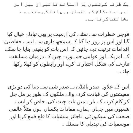
یک طرفہ کوششوں یا آبنائے تائیوان میں امن
اور استحکام کو نقصان پہچانے کی سختی سے
مخالفت کرتا ہے۔
فوجی خطرات سے نمٹنے کی اہمیت پر بھی تبادلۂ خیال کیا
گیا اور اس پر زور دیا گیا کہ سمجھ داری سے ایسے حفاظتی
اقدامات ترتیب دیے جائیں کہ اس بات کو یقینی بنایا جا سکے
کہ امریکہ اور عوامی جمہوریۂ چین کے درمیان مسابقت
تنازعے کی شکل اختیار نہ کرے اور رابطوں کو کھلا رکھا
جائے۔
اس کے علاوہ صدر بائیڈن نے صدر شی سے دنیا کی دو بڑی
معیشتوں کی قیادت کرنے والے ملکوں کے طور پر مل جل
کر کام کرنے کے بارے میں بات چیت کی، خاص کر ایسے
شعبوں میں جہاں ہمارے مفادات یکساں ہوں مثلاً عالمی
صحت کی سیکیورٹی، ناجائز منشیات کا قلع قمع کرنا اور
موسمیات کی تبدیلی کا مسئلہ۔