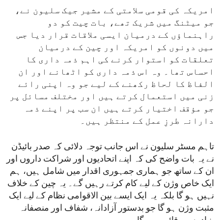
امریکہ کی قومی سلامتی کے مشیر جیک سلیون نے،
جو میٹنگ میں شریک تھے، بات چیت کو دو
راہنماؤں کے درمیان ایسی ملاقات قرار دیا جس
میں دونوں کو امریکہ اور چین کے درمیان
تعلقات کو استوار کرنے کی اہم ذمہ داری کا
احساس تھا۔ وہ اس ذمہ داری کو اٹھانے اور ان
الفاظ کا لحاظ رکھنے کے لیے جو وہ اپنی رائے
زنی میں استعمال کرتے ہیں اور مختلف مسائل پر
جو مؤقف اختیار کرتے ہیں ان سب پر اپنے ذمہ
دارانہ طرزِ عمل کے منتظر ہیں۔
تاہم مسٹر سلیون نے اس جانب توجہ دلائی کہ صدر بائیڈن
نے یہ بات واضح کی کہ اپنے اتحادیوں اور شراکت داروں اور
ان کے ساتھ جو ہماری جمہوری اقدار میں شامل ہیں، ہم
ایک خاص وژن کے لیے کام کرتے رہیں گے۔ یہ چین کے خلاف
نہیں ہو گا بلکہ یہ ایک ایسے بین الاقوامی نظام کے لیے ایک
مثبت وژن ہو گا جو بدستور آزادانہ، شفاف اور منصفانہ