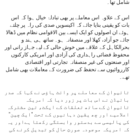
شامل تھا۔
اس کے علاوہ اس معاملے پر بھی تبادلۂ خیال ہوا کہ اس
بات کو یقینی بنایا جائے کہ اکیسویں صدی کی راہ پر چلتے
ہوئے ان اصولوں کو ایک ایسے بین الاقوامی نظام میں ڈھالا
جائے جو آزاد، کھلا اور منصفانہ ہو۔ ساتھ ہی ہند و
بحرالکاہل کے علاقے میں خوش حالی کے لیے جہاز رانی اور
محفوظ فضائی راہداری کی آزادی اور امریکی کارکنوں
اور صنعتوں کی غیر منصفانہ تجارتی اور اقتصادی
کارروائیوں سے تحفظ کی ضرورت کے معاملات بھی شامل
تھے۔
تائیوان کے معاملے پر وائٹ ہاؤس نے کہا کہ صدر
بائیڈن نے اس بات پر زور دیا کہ امریکہ
تائیوان کے ساتھ تعلقات کے ایکٹ، تین مشترکہ
اعلامیے اور چھ یقین دہانیوں کے تحت "ایک چین"
کی پالیسی سے بدستور وابستگی رکھتا ہےاور یہ
کہ امریکہ موجودہ صورتِ حال کو تبدیل کرنے کی