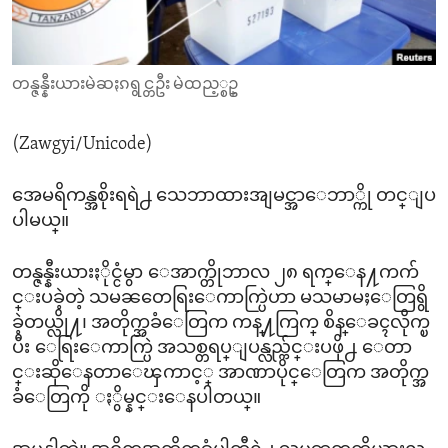
ENVIRONMENT AND HEALTH
IDEALS AND INSTITUTIONS
တန္ဇန္နီးယားမဲဆႏၵရွင္တဦး မဲထည့္စဥ္
(Zawgyi/Unicode)
အေမရိကန္အစိုးရရဲ႕ သေဘာထားအျမင္အာေဘာ္ကို တင္ျပ
ပါမယ္။
တန္ဇန္နီးယားႏိုင္ငံမွာ ေအာက္တိုဘာလ ၂၈ ရက္ေန႔ကက်
င္းပခဲ့တဲ့ သမၼတေရြးေကာက္ပြဲဟာ မသမာမႈေတြရွိ
ခဲ့တယ္လို႔၊ အတိုက္အခံေတြက ကန္႔ကြက္ စိန္ေခၚလိုက္ၿ
ပီး ေရြးေကာက္ပြဲ အသစ္တရပ္ျပန္လည္က်င္းပဖို႕ ေတာ
င္းဆိုေနတာေၾကာင့္ အာဏာပိုင္ေတြက အတိုက္အ
ခံေတြကို ႏွိမ္နင္းေနပါတယ္။