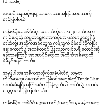
(Unicode)
အမေရိကန်အစိုးရရဲ့ သဘောထားအမြင်အာဘော်ကို
တင်ပြပါမယ်။
တန်ဇန်နီးယားနိုင်ငံမှာ အောက်တိုဘာလ ၂၈ ရက်နေ့က
ကျင်းပခဲ့တဲ့ သမ္မတရွေးကောက်ပွဲဟာ မသမာမှုတွေရှိခဲ့
တယ်လို့၊ အတိုက်အခံတွေက ကန့်ကွက် စိန်ခေါ်လိုက်ပြီး
ရွေးကောက်ပွဲ အသစ်တရပ်ပြန်လည်ကျင်းပဖို့ တောင်းဆို
နေတာကြောင့် အာဏာပိုင်တွေက အတိုက်အခံတွေကို
နှိမ်နင်းနေပါတယ်။
အမှန်ပါဘဲ။ အဓိကအတိုက်အခံပါတီရဲ့ သမ္မတ
ကိုယ်စားလှယ်လောင်းအဖြစ်ဝင်အရွေးခံတဲ့ Tundu Lissu
အဖမ်းခံရပြီး မကြာခင်က ပြန်လွတ်လာတယ်လို့ သတင်း
တွေမှာဖေါ်ပြကြပါတယ်။
တန်ဇန်နီးယားနိုင်ငံ ရွေးကောက်ပွဲအတွင်း၊ မူမမှန်တာတွေ၊