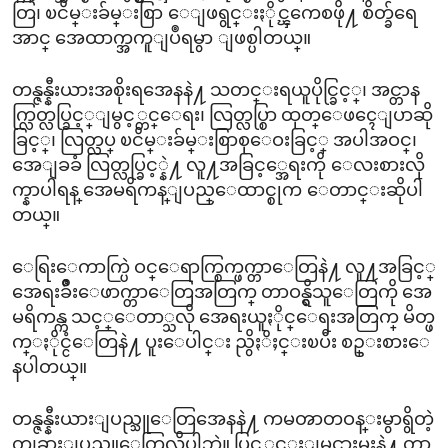
တြ၊ ၿငိမ္းခ်မ္းစြာ ေျဖရွင္းႏိုင္ၾကေစဖို႔ စိတ္ခ်ရေ
အာင္ အေထာက္အကူျပဳရမွာ ျဖစ္ပါတယ္။
တန္ဇန္နီးယားအစိုးရအေနနဲ႔ သတင္းရယူပိုင္ခြင့္၊ အင္တာန
က္လြတ္လပ္ခြင့္ျမွင့္တင္ေရး၊ လြတ္လပ္စြာ ထုတ္ေဖၚေျပာဆို
ခြင့္၊ လြတ္လပ္ ၿငိမ္းခ်မ္းစြာစုေဝးခြင့္ အပါအဝင္၊
အေျခခံ လြတ္လပ္ခြင့္နဲ႔ လူ႔အခြင့္အေရးကို ေလးစားလို
က္နာပါရန္ အေမရိကန္ျပည္ေထာင္စုက ေတာင္းဆိုပါ
တယ္။
ေရြးေကာက္ပြဲ ဝင္ေရာက္စြက္ဖက္တာေတြနဲ႔ လူ႔အခြင့္
အေရးခ်ိဳးေဖာက္တာေတြအတြက္ တာဝန္ရွိသူေတြကို အေ
မရိကန္က သင့္ေတာ္သလို အေရးယူႏိုင္ေရးအတြက္ မိတ္ဖ
က္ႏိုင္ငံေတြနဲ႔ ပူးေပါင္း ညွိႏိႈင္းၿပီး စဥ္းစားေ
နပါတယ္။
တန္ဇန္နီးယားျပည္သူေတြအေနနဲ႔ ကမၻာတဝန္းမွာရွိတဲ့
တျခားျပည္သူေတြလိုပါဘဲ။ ပြင့္လင္းျမင္သားမႈနဲ႔ တာ