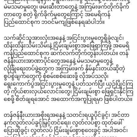
မဲမသမာမှုတွေ၊ ဖမ်းဆီးတာတွေနဲ့ အကြမ်းဖက်တိုက်ခိုက်
တာတွေ စတဲ့ ရိုက်ခိုက်မှုတွေကြောင့် အမေရိကန်
ပြည်ထောင်စုက ဘဝင်မကျဖြစ်နေရဆဲပါဘဲ။
သက်ဆိုင်သူအားလုံးအနေနဲ့ အငြင်းပွားမှုတွေရှိခဲ့လျင်၊
ထိန်းထိန်းသိမ်းသိမ်းနဲ့ ငြိမ်းချမ်းစွာအဖြေရှာကြဖို့ အမေရိ
ကန်ပြည်ထောင်စုက ဆက်လက်တိုက်တွန်းပါတယ်။ တန်
ဇန်နီးယားအာဏာပိုင်တွေအနေနဲ့ မဲမသမာမှုတွေနဲ့
လုံခြုံရေးတပ်ဖွဲ့တွေက အကြမ်းဖက် နှိမ်နင်းတယ်ဆိုတဲ့
စွပ်စွဲချက်တွေကို စုံစမ်းစစ်ဆေးဖို့ လိုအပ်သလို၊
ရွေးကောက်ပွဲအငြင်းပွားမှုတွေနဲ့ ပတ်သက်ပြီး ယှဉ်ပြိုင်ကြ
တဲ့ ကိုယ်စားလှယ်လောင်းတွေ၊ ငြိမ်းချမ်းစွာ ဖြေရှင်းနိုင်ကြ
စေဖို့ စိတ်ချရအောင် အထောက်အကူပြုရမှာ ဖြစ်ပါတယ်။
တန်ဇန်နီးယားအစိုးရအနေနဲ့ သတင်းရယူပိုင်ခွင့်၊ အင်တာ
နက်လွတ်လပ်ခွင့်မြှင့်တင်ရေး၊ လွတ်လပ်စွာ ထုတ်ဖေါ်
ပြောဆိုခွင့်၊ လွတ်လပ် ငြိမ်းချမ်းစွာစုဝေးခွင့် အပါအဝင်၊