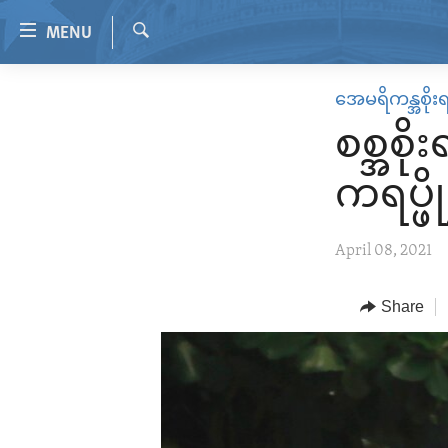
Accessibility
MENU
links
Search
Skip
HOME
အေမရိကန္အစိုး
to
VIDEO
main
စစ္အစိ
content
RADIO
Skip
ကရပ္ဖ
REGIONS
to
main
TOPICS
AFRICA
April 08, 2021
Navigation
ARCHIVE
AMERICAS
HUMAN RIGHTS
Skip
to
ABOUT US
Share
ASIA
SECURITY AND DEFENSE
Search
EUROPE
AID AND DEVELOPMENT
MIDDLE EAST
DEMOCRACY AND GOVERNANCE
ECONOMY AND TRADE