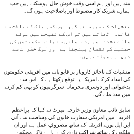
مند ہیں اور ہم اسی وقت خوش حال ہوسکتے ہیں جب
ہمارے شریک کار مضبوط اور باصلاحیت ہوں گے۔
منشیات کے مجرمانہ گروہ جب کسی ملک کے حالات سے
فائدہ اٹھاتے ہیں تو اس کے نتیجے میں ہونے
والے تشدد اور بدعنوانی سے جائز حکومتوں کی
حیثیت کو نقصان پہنچتا ہے اور لوگ خطرات سے
دوچار ہوجاتے ہیں۔
منشیات کے ناجائز کاروبار پر قابو پانے میں افریقی حکومتوں
کی امداد کرکے امریکہ یہ توقع رکھتا ہے کہ اس سے
بدعنوانی اور دوسری مجرمانہ سرگرمیوں کو بھی کم کرنے
میں مدد ملے گی۔
سابق نائب معاون وزیرِ خارجہ میرٹ نے کہا کہ برِاعظم
افریقہ میں امریکی سفارت خانوں کی وساطت سے آئی
این ایل پورے افریقہ کے ساتھ مصروفِ عمل ہے اور ان
ملکوں کے ساتھ شراکت داری کر رہا ہے تاکہ محکمۂ