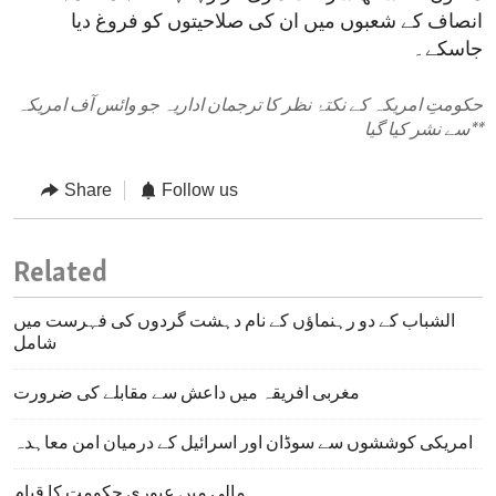
انصاف کے شعبوں میں ان کی صلاحیتوں کو فروغ دیا
جاسکے۔
حکومتِ امریکہ کے نکتۂ نظر کا ترجمان اداریہ جو وائس آف امریکہ
**
سے نشر کیا گیا
Share
Follow us
Related
الشباب کے دو رہنماؤں کے نام دہشت گردوں کی فہرست میں
شامل
مغربی افریقہ میں داعش سے مقابلے کی ضرورت
امریکی کوششوں سے سوڈان اور اسرائیل کے درمیان امن معاہدہ
مالی میں عبوری حکومت کا قیام