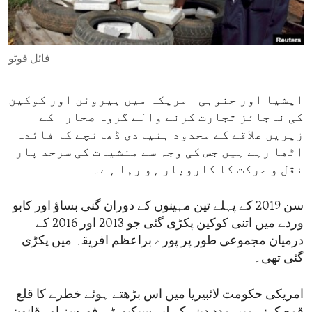
ENVIRONMENT AND HEALTH
IDEALS AND INSTITUTIONS
فائل فوٹو
ایشیا اور جنوبی امریکہ میں ہیروئن اور کوکین
کی ناجائز تجارت کرنے والے گروہ صحارا کے
زیریں علاقے کے محدود بنیادی ڈھانچے کا فائدہ
اٹھا رہے ہیں جس کی وجہ سے منشیات کی سرحد پار
نقل و حرکت کا کاروبار ہو رہا ہے۔
سن 2019 کے پہلے تین مہینوں کے دوران گنی بساؤ اور کابو
وردے میں اتنی کوکین پکڑی گئی جو 2013 اور 2016 کے
درمیان مجموعی طور پر پورے براعظم افریقہ میں پکڑی
گئی تھی۔
امریکی حکومت لائبیریا میں اس بڑھتے ہوئے خطرے کا قلع