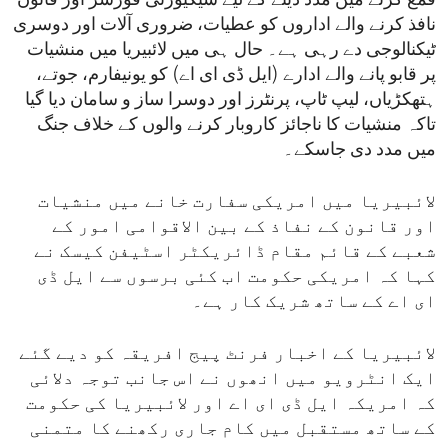
قمع کرنے میں مدد دینے کے لیے سیکیورٹی فورسز اور قانون
نافذ کرنے والے اداروں کو عطیات، ضروری آلات اور دوسری
ٹیکنالوجی دے رہی ہے۔ حال ہی میں لائبیریا میں منشیات
پر قابو پانے والے ادارے (ایل ڈی ای اے) کو یونیفارم، جوتے،
ہتھکڑیاں، لیپ ٹاپ، پرنٹرز اور دوسرا ساز و سامان دیا گیا
تاکہ منشیات کا ناجائز کاروبار کرنے والوں کے خلاف جنگ
میں مدد دی جاسکے۔
لائبیریا میں امریکی سفارت خانے میں منشیات
اور قانون کے نفاذ کے بین الاقوامی امور کے
شعبے کے قائم مقام ڈائریکٹر اسٹیفن کیسک نے
کہا کہ امریکی حکومت اب کئی برسوں سے ایل ڈی
ای اے کے ساتھ شریک کار ہے۔
لائبیریا کے اخبار فرنٹ پیج افریقہ کو دیے گئے
ایک انٹرویو میں انھوں نے اس جانب توجہ دلائی
کہ امریکہ ایل ڈی ای اے اور لائبیریا کی حکومت
کے ساتھ مستقبل میں کام جاری رکھنے کا متمنی