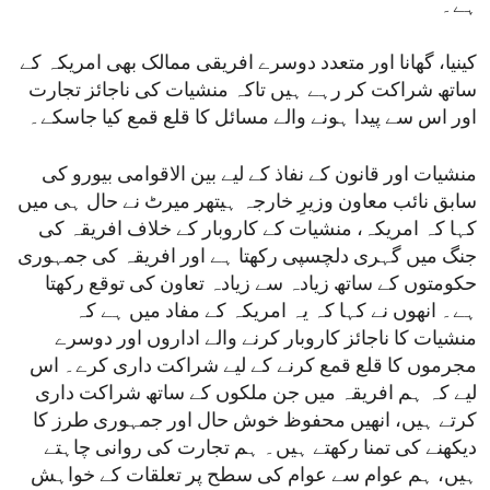
ہے۔
کینیا، گھانا اور متعدد دوسرے افریقی ممالک بھی امریکہ کے
ساتھ شراکت کر رہے ہیں تاکہ منشیات کی ناجائز تجارت
اور اس سے پیدا ہونے والے مسائل کا قلع قمع کیا جاسکے۔
منشیات اور قانون کے نفاذ کے لیے بین الاقوامی بیورو کی
سابق نائب معاون وزیرِ خارجہ ہیتھر میرٹ نے حال ہی میں
کہا کہ امریکہ، منشیات کے کاروبار کے خلاف افریقہ کی
جنگ میں گہری دلچسپی رکھتا ہے اور افریقہ کی جمہوری
حکومتوں کے ساتھ زیادہ سے زیادہ تعاون کی توقع رکھتا
ہے۔ انھوں نے کہا کہ یہ امریکہ کے مفاد میں ہے کہ
منشیات کا ناجائز کاروبار کرنے والے اداروں اور دوسرے
مجرموں کا قلع قمع کرنے کے لیے شراکت داری کرے۔ اس
لیے کہ ہم افریقہ میں جن ملکوں کے ساتھ شراکت داری
کرتے ہیں، انھیں محفوظ خوش حال اور جمہوری طرز کا
دیکھنے کی تمنا رکھتے ہیں۔ ہم تجارت کی روانی چاہتے
ہیں، ہم عوام سے عوام کی سطح پر تعلقات کے خواہش