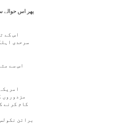
پھر اس حوالے س
اس کے ت
سرحدی اہلک
اس سے متع
امریکہ 
مزدوروں کی
کام کرنے ک
برائن نکولس 