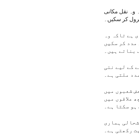
 وہ نقل مکانی
ٹرول کر سکیں۔
 ہے تاکہ وہ
مدد کر سکیں
 بناتے ہیں۔
ے کے لیے نئی
دد ملتی ہے۔
ض شعبوں میں
ھ علاقوں میں
ہو سکتا ہے۔
شحالی ہماری
ت رکھتی ہے۔