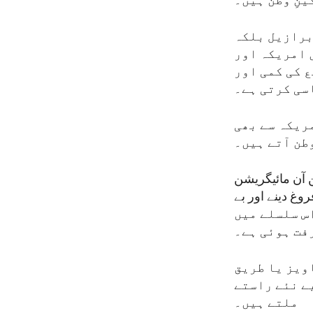
نِ وطن ہیں۔
برازیل بلکہ
 امریکہ اور
ع کی کمی اور
سی کرتی ہے۔
ریکہ سے بھی
طن آتے ہیں۔
اس اینجلس ڈیکلریشن آن مائیگریشن
غ دینے اور بے
کیا ہے اور اس سلسلے میں
فت ہوئی ہے۔
ویز یا طریق
ے نئے راستے
ملتے ہیں۔