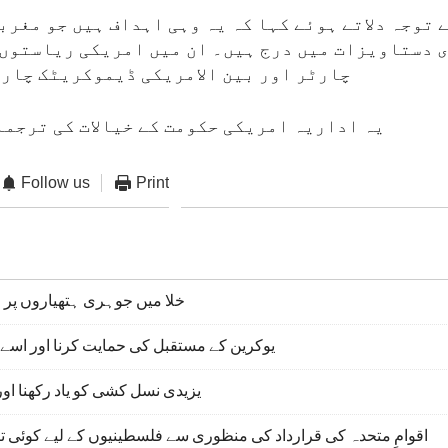
 توجہ دلاتے ہوئے کہا کہ یہ وہی اہداف ہیں جو مغرب
 دستاویزات میں درج ہیں۔ ان میں امریکی ریاستوں 
چارٹر اور بین الامریکی ڈیموکریٹک چار
یہ اداریہ امریکی حکومت کے خیالات کی ترجما
Follow us
Print
خلا میں جوہری ہتھیاروں پر
یوکرین کے مستقبل کی حمایت کرنا اور اسے 
یزیدی نسل کشی کو یاد رکھنا او
اقوامِ متحدہ کی قرارداد کی منظوری سے فلسطینیوں کے لیے کوئی تب