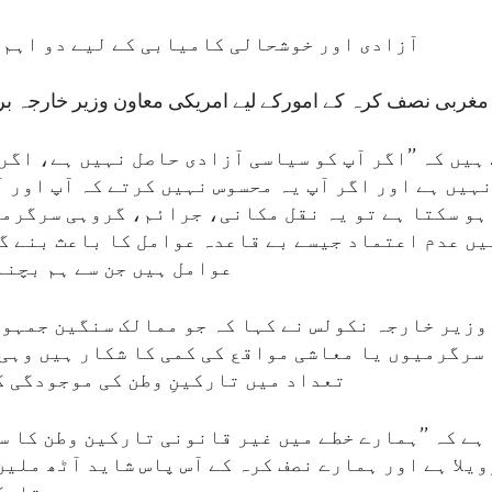
’’آزادی اور خوشحالی کامیابی کے لیے دو اہم
 مغربی نصف کرہ کے امورکے لیے امریکی معاون وزیر خارجہ بر
ہیں کہ ’’اگر آپ کو سیاسی آزادی حاصل نہیں ہے، اگر
ہیں ہے اور اگر آپ یہ محسوس نہیں کرتے کہ آپ اور آ
ہو سکتا ہے تو یہ نقل مکانی، جرائم، گروہی سرگرم
ں عدم اعتماد جیسے بے قاعدہ عوامل کا باعث بنے گا
عوامل ہیں جن سے ہم بچنا
وزیر خارجہ نکولس نے کہا کہ جو ممالک سنگین جمہو
سرگرمیوں یا معاشی مواقع کی کمی کا شکار ہیں وہی 
تعداد میں تارکینِ وطن کی موجودگی ک
ہے کہ ’’ہمارے خطے میں غیر قانونی تارکین وطن کا س
یلا ہے اور ہمارے نصف کرہ کے آس پاس شاید آٹھ ملین