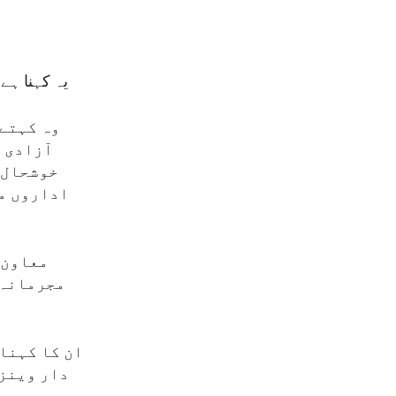
یہ کہنا ہے
وہ کہتے 
آزادی ن
خوشحال 
اداروں می
معاون 
مجرمانہ 
ان کا کہنا 
دار وینزو