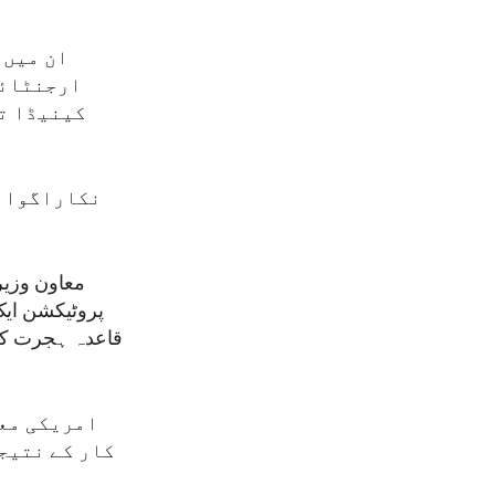
ان میں 
ارجنٹائن
کینیڈا تک
نکاراگوا ا
پروٹیکشن ایک
امریکی معا
کار کے نتیج