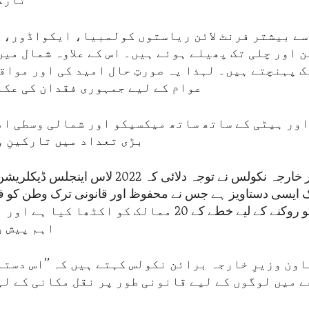
تارکی
سے بیشتر فرنٹ لائن ریاستوں کولمبیا، ایکواڈور، 
 اور چلی تک پھیلے ہوئے ہیں۔ اس کے علاوہ شمال میں
 پہنچتے ہیں۔ لہذا یہ صورتِ حال امید کی اور مواق
عوام کے لیے جمہوری فقدان کی عکا
ور ہیٹی کے ساتھ ساتھ میکسیکو اور شمالی وسطی ام
بڑی تعداد میں تارکینِ و
معاون وزیر خارجہ نکولس نے توجہ دلائی کہ 2022 ل
 ایسی دستاویز ہے جس نے محفوظ اور قانونی ترک وطن کو فرو
قاعدہ ہجرت کو روکنے کے لیے خطے کے 20 ممالک کو اکٹھا 
اہم پیش ر
ون وزیرِ خارجہ برائن نکولس کہتے ہیں کہ ’’اس دستا
ے میں لوگوں کے لیے قانونی طور پر نقل مکانی کے لی