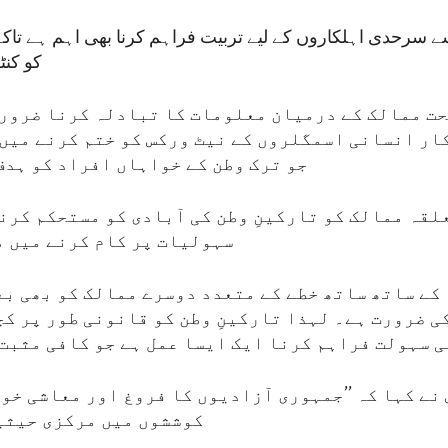
ے سرحدی اہلکاروں کے لیے تربیت فراہم کرنا بھی اہم ہے تاکہ
کو کن
حت ممالک کے درمیان معلومات کا تبادلہ کرنا ضروری
ار انسانی اسمگلروں کے نیٹ ورکس کو ختم کرنے میں 
جو ترک وطن کے خواہاں افراد کو ہدف
لقہ ممالک کو تارکینِ وطن کی آبادی کو مستحکم کرن
سہولیات پر کام کرنے میں م
کے ساتھ ساتھ خطے کے متعدد دوسرے ممالک کو بھی بع
 ضرورت ہے۔ لہذا تارکینِ وطن کو قانونی طور پر کچ
ی سہولت فراہم کرنا ایک ایسا عمل ہے جو کافی مثبت 
نے کہا کہ ’’جمہوری آزادیوں کا فروغ اور معاشی خو
کوششوں میں مرکزی حیثی