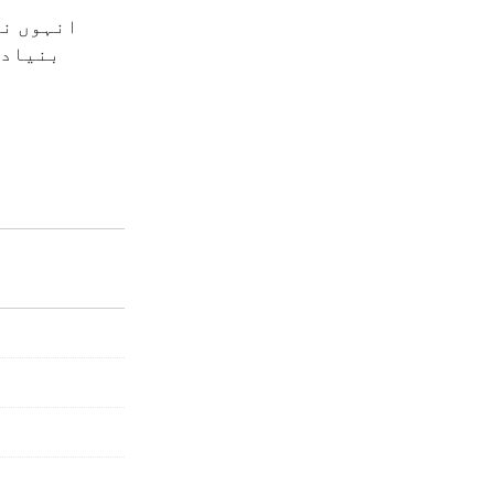
انہوں نے
بنیادی