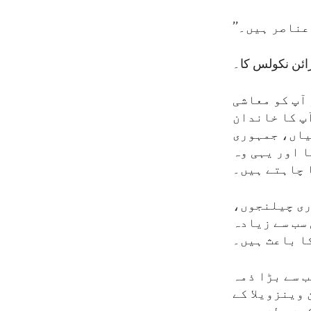
 عناصر ہیں۔
ائن نکولس کا۔
 آپ کو معاشی
پ کا خاندان
یاں، جمہوری
 اور یہی وہ
 چاہتے ہیں۔
ری چیلنجوں،
سب سے زیادہ
ا باعث ہیں۔
ب سے بڑا ذمہ
 وینزویلا کے