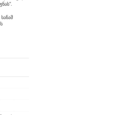
ნას“.
 სანამ
ას