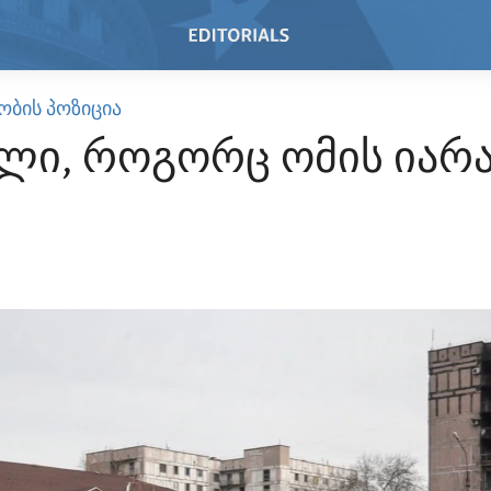
ᲝᲑᲘᲡ ᲞᲝᲖᲘᲪᲘᲐ
ილი, როგორც ომის იარ