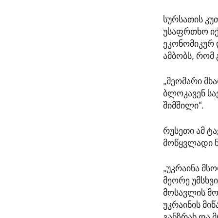
სურსათის კუ
უსაფრთხო იქ
ეკონომიკურ 
ამბობს, რომ
„მეომარი მხ
ბლოკავენ სა
შიმშილი“.
რუსეთი ამ ტ
მოწყვლადი ნა
„უკრაინა მს
მეორე უმსხვ
მოსავლის მო
უკრაინის მიწ
განზრახ და მ