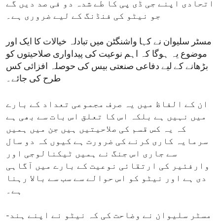
اتحادی اپنے جی ڈی پی کا طے شدہ دو فی صد دیں گے
جو نیٹو کی فنڈنگ کے لیے ضروری ہے۔
مسٹر سلیوان نے کہا واشنگٹن میں تبادلہ خیالات کا ایک اور
موضوع یہ ہوگا کہ اہم نوعیت کی پیداواری صلاحیتوں کو
بڑھانے کے لیے دفاعی صنعتی بیس کی حوصلہ افزائی کس
طرح کی جائے۔
ان کے الفاظ میں یہ صرف مجموعی تعداد کے بارے
میں نہیں ہے بلکہ اس کا تعلق اس بات سے بھی ہے
کہ یہ کس قسم کی صلاحیتیں ہیں جن میں ہمیں
سرمایہ کاری کرنے کی ضرورت ہے کیوں کہ دو سال
سے جاری اس جنگ نے ہمیں ٹیکنالوجی اور
وارفئیر کی ارتقائی نوعیت کے بارے میں آگاہی
دی ہے اور نیٹو کو اس حوالے سے سب سے بالا رہنا
ہے۔
مسٹر سلیوان نے وضاحت کی کہ نیٹو نے اپنے ہند-