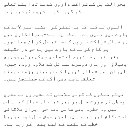
بحرالکاہل کے شراکت داروں کے ساتھ اپنے تعلق
کو گہرا کرنا شروع کردیا ہے۔
انہوں نے کہا کہ یہ نیٹو کو ایشیا میں لانے کے
بارے میں نہیں ہے۔ بلکہ یہ ہند-بحرالکاہل میں
ہم خیال شراکت داروں کے ساتھ مل کر ان چیلنجوں
پر کام کرنے کے بارے میں ہے جو در حقیقت
جغرافیہ، سائبر، اقتصادی سیکیورٹی جوہری
پھیلاؤ اور ہاں دوسرے مسائل کے علاوہ روس، چین،
ایران اور شمالی کوریا کے درمیان بڑھتے ہوئے
تعلقات سے بھی آگے کے چیلنجز ہیں۔
نیٹو ملکوں کے قومی سلامتی کے مشیروں نے مشرقِ
وسطیٰ کی صورت حال پر بھی تبادلہ خیال کیا۔ اس
میں وہ خطرہ بھی شامل تھا جو ایران علاقائی
استحکام اور زیادہ پر امن، خوش حال اور مربوط
خطے کے مقصد کے لیے پیدا کر رہا ہے۔