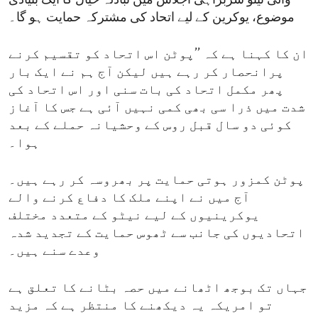
والی نیٹو سربراہی اجلاس میں تبادلہ خیال کا ایک بنیادی
موضوع، یوکرین کے لیے اتحاد کی مشترکہ حمایت ہو گا۔
ان کا کہنا ہے کہ ’’پوٹن اس اتحاد کو تقسیم کرنے
پرانحصار کر رہے ہیں لیکن آج ہم نے ایک بار
پھر مکمل اتحاد کی بات سنی اور اس اتحاد کی
شدت میں ذرا سی بھی کمی نہیں آئی ہے جس کا آغاز
کوئی دو سال قبل روس کے وحشیانہ حملے کے بعد
ہوا۔
پوٹن کمزور ہوتی حمایت پر بھروسہ کر رہے ہیں۔
آج میں نے اپنے ملک کا دفاع کرنے والے
یوکرینیوں کے لیے نیٹو کے متعدد مختلف
اتحادیوں کی جانب سے ٹھوس حمایت کے تجدید شدہ
وعدے سنے ہیں۔
جہاں تک بوجھ اٹھانے میں حصہ بٹانے کا تعلق ہے
تو امریکہ یہ دیکھنے کا منتظر ہے کہ مزید