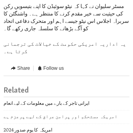
مسٹر سلیوان نے کہا کہ نیٹو سوئیڈن کا اپنے بتیسویں رکن
کی حیثیت سے خیر مقدم کرنے کا منتظر ہے۔ واشنگٹن کا
سربراہ اجلاس اس نیٹو جیسے اہم اور متحرک دفاعی اتحاد
کو آگے بڑھانے کا سلسلہ جاری رکھے گا۔
یہ اداریہ امریکی حکومت کے خیالات کی ترجمانی
کرتا ہے۔
Share
Follow us
Related
ایرانی تاجر کے بارے میں معلومات کے لیے انعام
امریکہ مستحکم اور پرامن عراق کے لیے پرعزم ہے
امریکہ کا یومِ صدور 2024