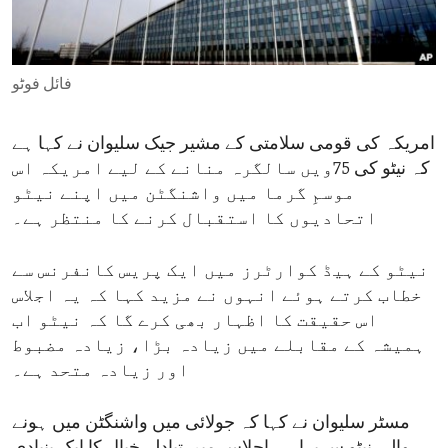
ENVIRONMENT AND HEALTH
IDEALS AND INSTITUTIONS
فائل فوٹو
امریکہ کی قومی سلامتی کے مشیر جیک سلیوان نے کہا ہے
کہ نیٹو کی 75ویں سالگرہ منانے کے لیے امریکہ اس
موسمِ گرما میں واشنگٹن میں اپنے نیٹو
اتحادیوں کا استقبال کرنے کا منتظر ہے۔
نیٹو کے ہیڈ کوارٹرز میں ایک پریس کانفرنس سے
خطاب کرتے ہوئے انہوں نے مزید کہا کہ یہ اجلاس
اس حقیقت کا اظہار بھی کرے گا کہ نیٹو اب
ہمیشہ کے مقابلے میں زیادہ بڑا، زیادہ مضبوط
اور زیادہ متحد ہے۔
مسٹر سلیوان نے کہا کہ جولائی میں واشنگٹن میں ہونے