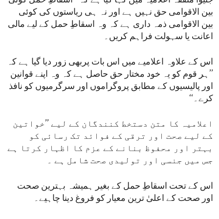
جنیوا متفقہ اعلامیہ میں کہا گیا ہے کہ ’’اسقاطِ حمل کوئی
بین الاقوامی حق نہیں ہے اور نہ ہی ریاستوں کی کوئی
بین الاقوامی ذمہ داری ہے کہ وہ اسقاطِ حمل کے لیے مالی
اعانت یا سہولت فراہم کریں۔
اس کے علاوہ اعلامیے میں اس بات پربھی زور دیا گیا ہے کہ
’’ہر قوم کو یہ خود مختار حق حاصل ہے کہ وہ اپنے قوانین
اور پالیسیوں کے مطابق پروگراموں اور سرگرمیوں کو نافذ
کرے۔‘‘
اعلامیہ کا متن دستخط کنندگان کے لیے ’’خواتین
کے لیے صحت اور ترقی کے فوائد تک رسائی کو
بہتر اور محفوظ بنانے کے عزم کا اظہار کرتا ہے
جس میں جنسی اور تولیدی صحت شامل ہے ۔
اس کے تحت اسقاطِ حمل کے بغیر ہمیشہ بہترین صحت
اور صحت کے اعلیٰ ترین معیار کو فروغ دینا چاہیے۔