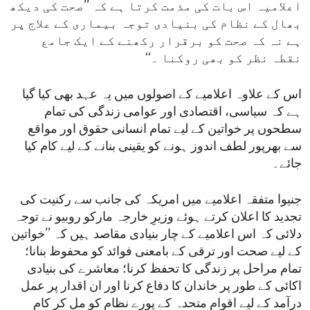
اعلامیہ اس بات کی مذمت کرتا ہے کہ ’’صحت کی دیکھ
بھال کے نظام کی بنیادی توجہ بیماری کے علاج پر
ہے نہ کہ صحت کو برقرار رکھنے کے ایک جامع
نقطہ نظر کو بھی روکنا ۔‘‘
اس کے علاوہ اعلامیے کے اصولوں میں یہ عہد بھی کیا گیا
ہے کہ سیاسی، اقتصادی اور عوامی زندگی کی تمام
سطحوں پر خواتین کے لیے تمام انسانی حقوق اور مواقع
سے بھرپور لطف اندوز ہونے کو یقینی بنانے کے لیے کام کیا
جائے۔
جنیوا متفقہ اعلامیے میں امریکہ کی جانب سے رکنیت کی
تجدید کا اعلان کرتے ہوئے وزیرِ خارجہ مارکو روبیو نے توجہ
دلائی کہ اس اعلامیے کے چار بنیادی مقاصد ہیں کہ ’’خواتین
کے لیے صحت اور ترقی کے بامعنی فوائد کو محفوظ بنانا؛
تمام مراحل پر زندگی کا تحفظ کرنا؛ معاشرے کی بنیادی
اکائی کے طور پر خاندان کا دفاع کرنا اور ان اقدار پر عمل
درآمد کے لیے اقوامِ متحدہ کے پورے نظام کو مل کر کام