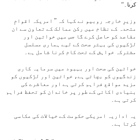
کرنا۔‘‘
وزیرِ خارجہ روبیو نے کہا کہ ’’ امریکہ اقوامِ
متحدہ کے نظام میں رکن ممالک کے تعاون سے ان
مقاصد کو حاصل کرے گا جس میں خواتین اور
لڑکیوں کی بہتر صحت کے لیے ہماری مسلسل
مشترکہ خواہش کے تحت کام کرنا شامل ہے۔
خواتین کی صحت اور بہبود میں سرمایہ کاری
زندگیوں کو بچاتی ہے، خواتین اور لڑکیوں کو
مزید مواقع فراہم کرتی ہے اور معاشرے کی
بنیادی اکائی کے طور پر خاندان کو تحفظ فراہم
کرتی ہے۔
یہ اداریہ امریکی حکومت کے خیالات کی عکاسی
کرتا ہے۔