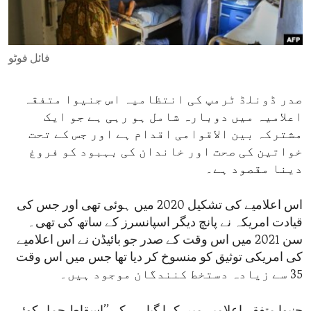
ENVIRONMENT AND HEALTH
IDEALS AND INSTITUTIONS
فائل فوٹو
صدر ڈونلڈ ٹرمپ کی انتظامیہ اس جنیوا متفقہ
اعلامیہ میں دوبارہ شامل ہو رہی ہے جو ایک
مشترکہ بین الاقوامی اقدام ہے اور جس کے تحت
خواتین کی صحت اور خاندان کی بہبود کو فروغ
دینا مقصود ہے۔
اس اعلامیے کی تشکیل 2020 میں ہوئی تھی اور جس کی
قیادت امریکہ نے پانچ دیگر اسپانسرز کے ساتھ کی تھی۔
سن 2021 میں اس وقت کے صدر جو بائیڈن نے اس اعلامیے
کی امریکی توثیق کو منسوخ کر دیا تھا جس میں اس وقت
35 سے زیادہ دستخط کنندگان موجود ہیں۔