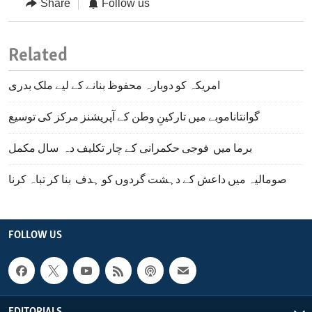
Share
Follow us
Related
امریکہ کو دوبارہ محفوظ بنانے کے لیے ملک بدری
گوانتاناموبے میں تارکینِ وطن کے آپریشنز مرکز کی توسیع
برما میں فوجی حکمرانی کے چار تکلیف دہ سال مکمل
صومالیہ میں داعش کے دہشت گردوں کو ہدف بنا کر تباہ کرنا
FOLLOW US
EDITORIALS