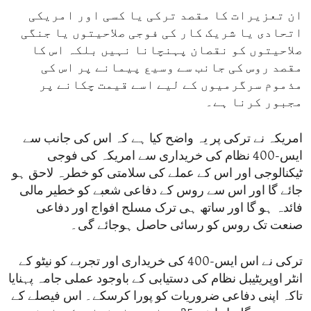
ان تعزیرات کا مقصد ترکی یا کسی اور امریکی
اتحادی یا شریک کار کی فوجی صلاحیتوں یا جنگی
صلاحیتوں کو نقصان پہنچانا نہیں بلکہ اس کا
مقصد روس کی جانب سے وسیع پیمانے پر اس کی
مذموم سرگرمیوں کے لیے اسے قیمت چکانے پر
مجبور کرنا ہے۔
امریکہ نے ترکی پر یہ واضح کیا ہے کہ اس کی جانب سے
ایس-400 نظام کی خریداری سے امریکہ کی فوجی
ٹیکنالوجی اور اس کے عملے کی سلامتی کو خطرہ لاحق ہو
جائے گا اور اس سے روس کے دفاعی شعبے کو خطیر مالی
فائدہ ہو گا اور ساتھ ہی ترک مسلح افواج اور دفاعی
صنعت تک روس کو رسائی حاصل ہوجائے گی۔
ترکی نے اس ایس-400 کی خریداری اور تجربے کو نیٹو کے
انٹر اوپریٹیبل نظام کی دستیابی کے باوجود عملی جامہ پہنایا
تاکہ اپنی دفاعی ضروریات کو پورا کرسکے۔ اس فیصلے کے