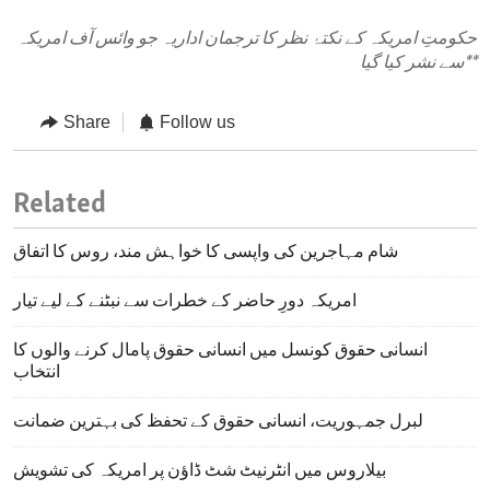
حکومتِ امریکہ کے نکتۂ نظر کا ترجمان اداریہ جو وائس آف امریکہ
**
سے نشر کیا گیا
Share
Follow us
Related
شام مہاجرین کی واپسی کا خواہش مند، روس کا اتفاق
امریکہ دورِ حاضر کے خطرات سے نبٹنے کے لیے تیار
انسانی حقوق کونسل میں انسانی حقوق پامال کرنے والوں کا
انتخاب
لبرل جمہوریت، انسانی حقوق کے تحفظ کی بہترین ضمانت
بیلاروس میں انٹرنیٹ شٹ ڈاؤن پر امریکہ کی تشویش