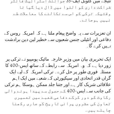
نتیجے میں گلوبل ایف-35 جوائنٹ اسٹرائیک فائٹر
شراکت داری کو التوا میں ڈال دیا گیا تا
وقتیکہ ترکی کو اس سے نکالنے کا معاملات طے
نہیں ہوجاتے۔
ان تعزیرات سے یہ واضح پیغام ملتا ہے کہ امریکہ روس کے
دفاعی اور انٹیلی جنس شعبوں سے خطیر لین دین برادشت
نہیں کرے گا۔
ایک تحریری بیان میں وزیرِ خارجہ مائیک پومپیو نے ترکی پر
زور دیا ہے کہ وہ امریکہ سے رابطے کے ساتھ ایس-400 کا
مسئلہ فوری طور پر حل کرے۔ ترکی امریکہ کے لیے ایک
گراں قدر اتحادی اور سیکیورٹی کے شعبے میں ایک اہم
علاقائی شریک کار ہے اور جتنا جلد ممکن ہوسکا ہم ترکی
کی جانب سے ایس-400 کے حصول سے پیدا ہونے والی
رکاوٹ کو دور کرکے دفاعی شعبے میں تعمیری
تعاون کی عشروں پرانی تاریخ کو جاری رکھنا
چاہتے ہیں۔