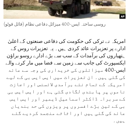
ENVIRONMENT AND HEALTH
IDEALS AND INSTITUTIONS
روسی ساختہ ایس-400 میزائل دفاعی نظام (فائل فوٹو)
امریکہ نے ترکی کی حکومت کی دفاعی صنعتوں کے اعلیٰ
ادارے پر تعزیرات عائد کردی ہیں۔ یہ تعزیرات روس کے
ہتھیاروں کی برآمدات کے سب سے بڑے ادارے روسو براؤن
ایکسپورٹ کی جانب سے زمین سے فضا میں مار کرنے والے
ایس-400 میزائلوں کی خریداری کی وجہ سے عائد
کی گئی ہیں۔ ان تعزیرات میں ایس ایس بی کے لیے
امریکہ کے تمام نئے برآمدی لائسنس اور اجازت
ناموں پر پابندی لگادی گئی ہے اور ایس ایس بی
کے سربراہ ڈاکٹر اسماعیل ڈیمیر اور ایس ایس
بی کے تین بڑے افسروں پر ویزوں کی حد بندیاں
عائد کی گئی ہیں اور اثاثے منجمد کردیے گئے
ہیں۔