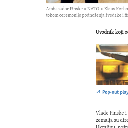
Ambasador Finske u NATO-u Klaus Korhone
tokom ceremonije podnošenja švedske i fin
Uvodnik koji 
Pop-out pla
Vlade Finske i
zemalja su dir
Ukrajinu, pošt