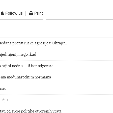
Follow us
Print
sedana protiv ruske agresije u Ukrajini
ujedinjeniji nego ikad
rajini neće ostati bez odgovora
prema međunarodnim normama
unao
usiju
ti od svoje politike otvorenih vrata