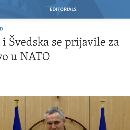
AD
 i Švedska se prijavile za
tvo u NATO