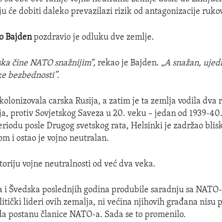
 će dobiti daleko prevazilazi rizik od antagonizacije ruko
o Bajden
pozdravio je odluku dve zemlje.
ska čine NATO snažnijim“,
rekao je Bajden.
„A snažan, ujed
e bezbednosti”.
kolonizovala carska Rusija, a zatim je ta zemlja vodila dva 
ja, protiv Sovjetskog Saveza u 20. veku – jedan od 1939-40.
eriodu posle Drugog svetskog rata, Helsinki je zadržao bl
m i ostao je vojno neutralan.
oriju vojne neutralnosti od već dva veka.
ka i Švedska poslednjih godina produbile saradnju sa NATO
olitički lideri ovih zemalja, ni većina njihovih građana nisu 
da postanu članice NATO-a. Sada se to promenilo.