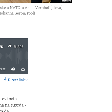
ske u NATO-u Aksel Vernhof (s leva)
s/Johanna Geron/Pool)
ED
SHARE
3:22
Direct link
SHARE
tevi ovih
ma na suseda -
ka da