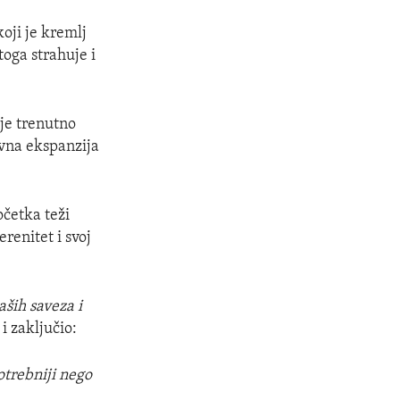
koji je kremlj
toga strahuje i
oje trenutno
ivna ekspanzija
četka teži
erenitet i svoj
ših saveza i
i zaključio:
otrebniji nego