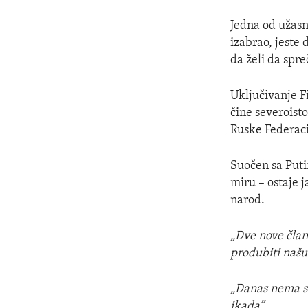
Jedna od užasni
izabrao, jeste
da želi da spre
Uključivanje Fi
čine severoist
Ruske Federaci
Suočen sa Puti
miru – ostaje j
narod.
„Dve nove član
produbiti naš
„Danas nema su
ikada”.