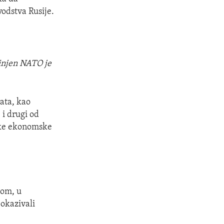
vodstva Rusije.
injen NATO je
rata, kao
 i drugi od
iske ekonomske
-om, u
pokazivali