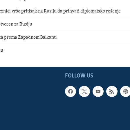
nici vrše pritisak na Rusiju da prihvati diplomatsko rešenje
otvoren za Rusiju
ika prema Zapadnom Balkanu
-u
FOLLOW US