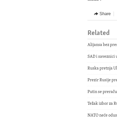
Share
Related
Alijansa bez pre
SAD i saveznici 
Ruska pretnja Uk
Prezir Rusije 
Putin se prerač
Težak izbor za R
NATO neće odusta