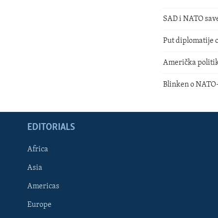
SAD i NATO savez
Put diplomatije 
Američka polit
Blinken o NATO
EDITORIALS
Africa
Asia
Americas
Europe
FOLLOW US