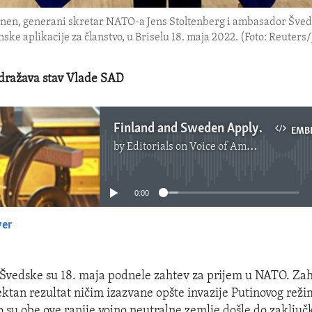
n, generani skretar NATO-a Jens Stoltenberg i ambasador Šved
ske aplikacije za članstvo, u Briselu 18. maja 2022. (Foto: Reuter
odražava stav Vlade SAD
Finland and Sweden Apply for NATO Membership
EMB
by
Editorials on Voice of America
No media source currently available
0:00
yer
EMBED
 Švedske su 18. maja podnele zahtev za prijem u NATO. Zah
ektan rezultat ničim izazvane opšte invazije Putinovog reži
o su obe ove ranije vojno neutralne zemlje došle do zaključ