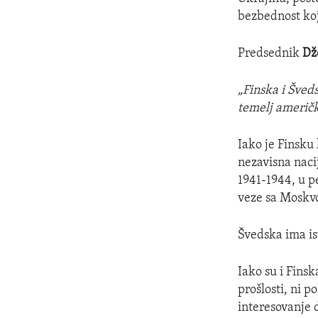
bezbednost koju
Predsednik
Dž
„Finska i Šved
temelj američk
Iako je Finsku 
nezavisna naci
1941-1944, u p
veze sa Moskvo
Švedska ima ist
Iako su i Fins
prošlosti, ni p
interesovanje 