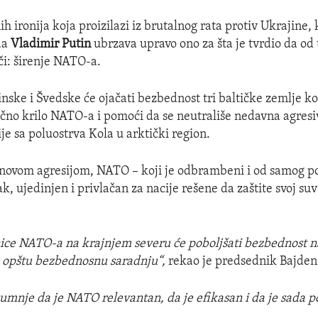
h ironija koja proizilazi iz brutalnog rata protiv Ukrajine, 
 da
Vladimir Putin
ubrzava upravo ono za šta je tvrdio da od 
či: širenje NATO-a.
nske i Švedske će ojačati bezbednost tri baltičke zemlje k
očno krilo NATO-a i pomoći da se neutrališe nedavna agres
je sa poluostrva Kola u arktički region.
novom agresijom, NATO – koji je odbrambeni i od samog po
ak, ujedinjen i privlačan za nacije rešene da zaštite svoj suv
ice NATO-a na krajnjem severu će poboljšati bezbednost na
u opštu bezbednosnu saradnju“,
rekao je predsednik Bajden 
mnje da je NATO relevantan, da je efikasan i da je sada p