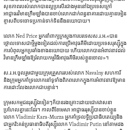
សុខភាព​របស់​លោក​បាន​ល្អ​ប្រសើរ​ជាង​មុន​នៅ​ឯ​ប្រទេសក្រៅ
អាជ្ញាធរ​វិមាន​ក្រឹមឡាំងបានចាប់​លោក​ដាក់​ពន្ធនាគារ​ដោយ​គ្មាន​អៀន​
ខ្មាសពី​បទ​ចោទប្រកាន់ទាក់​ទិន​នឹង​នយោបាយ។
លោក Ned Price អ្នកនាំពាក្យ​ក្រសួង​ការបរទេស​ស.រ.អ.«បាន​
ថ្កោលទោស​ជា​ថ្មី​ម្ដង​ទៀត​ដល់ការ​ប្រើអាវុធ​គីមីដោយ​ប្រទេស​រុស្ស៊ីក្នុង​
ការ​បំពុល​អ្នក​ប្រឆាំង​ខាង​នយោបាយ ហើយ​លោក​បាន​អំពាវនាវ​ដល់
វិមាន​ក្រឹមឡាំង​ឱ្យរំលាយ​កម្មវិធី​អាវុធ​គីមីរបស់​ខ្លួន​ចោល​»។
ស.រ.អ.ចូល​រួម​ជាមួយ​ក្រុម​គ្រួសារ​របស់​លោក​ Navalny សហការី
និងក្រុម​អ្នកគាំទ្រលោកនៅទូទាំងពិភពលោកក្នុងការ​អំពាវនាវ​ឱ្យមាន​
ការ​ដោះលែង​លោក​ជា​បន្ទាន់។​
ក្រុម​សកម្មជន​រុស្ស៊ីឯ​ទៀតៗក៏បាន​រង​គ្រោះ​ដោយ​ជោគ​វាសនា
ប្រហែលគ្នានេះ​ដែរ។ កាលពីខែ​មេសា ​អាជ្ញាធរ​រុស្ស៊ី​បាន​ចាប់ខ្លួន​
លោក​ Vladimir Kara-Murza អ្នកគាំទ្រ​លទ្ធិ​ប្រជាធិបតេយ្យនិង​
ជាអ្នក​រិះគន់​ប្រធានាធិបតី​រុស្ស៊ី​លោក Vladimir Putin នៅ​តាម​ដង​