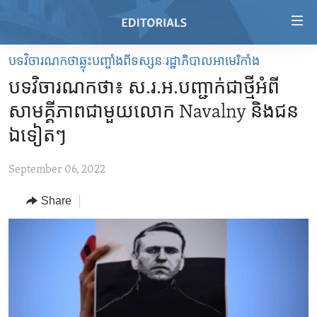
Accessibility
links
Skip
បទវិចារណកថាឆ្លុះបញ្ចាំងពីទស្សនៈរដ្ឋាភិបាលអាមេរិកាំង
to
HOME
បទវិចារណកថា៖ ស.រ.អ.​បញ្ជាក់​ជា​ថ្មី​អំពី​
main
VIDEO
content
សាមគ្គីភាព​ជាមួយ​លោក Navalny និង​ជន​
RADIO
Skip
ឯទៀតៗ
to
REGIONS
main
September 06, 2022
TOPICS
AFRICA
Navigation
Skip
Share
ARCHIVE
AMERICAS
HUMAN RIGHTS
to
ABOUT US
ASIA
SECURITY AND DEFENSE
Search
EUROPE
AID AND DEVELOPMENT
FOLLOW US
MIDDLE EAST
DEMOCRACY AND GOVERNANCE
ECONOMY AND TRADE