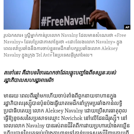
ENVIRONMENT AND HEALTH
IDEALS AND INSTITUTIONS
រូបឯកសារ៖ ស្ត្រី​ម្នាក់​កាន់​រូបលោក Navalny ដែល​មាន​សំណេរ​ថា «Free
Navalny» ដែលប្រែជាភាសាខ្មែរថា «ដោះលែង​លោក Navalny» ក្នុង​
ពេល​តវ៉ា​ប្រឆាំង​នឹង​ការចាប់​ខ្លួន​មេដឹកនាំ​បក្ស​ប្រឆាំង​លោក Aleksey
Navalny ក្នុង​ក្រុង Tel Aviv នៃ​ប្រទេស​អ៊ីស្រាអែល។
តទៅនេះ គឺ​ជា​បទវិចារណកថា​ដែល​ឆ្លុះ​បញ្ចាំង​ពី​ទស្សនៈ​របស់​
រដ្ឋាភិបាល​សហរដ្ឋ​អាមេរិក
មាន​រយៈពេល​ពីរ​ឆ្នាំ​មក​ហើយ​ចាប់​តាំងពី​ពួក​នាយ​ទាហាន​ក្នុង​
រដ្ឋាភិបាលរុស្ស៊ីបាន​ប៉ុនប៉ង​ធ្វើ​ឃាត​មេដឹកនាំ​ក្រុមប្រឆាំង​កាន់​លទ្ធិ​
ប្រជាធិបតេយ្យ​ លោក Aleksey Navalny ដោយ​ប្រើ​សារធាតុ​ពុល​
ធ្វើ​ឱ្យ​ខូច​សរសៃ​ប្រសាទឈ្មោះ Novichok នៅ​លើ​ដែនដី​រុស្ស៊ី។ នៅ​
ពេល​លោក​ Navalny បាន​រស់រាន​ជីវិតពីការវាយប្រហារ​យ៉ាង​គឃ្លើន
ហើយ​បាន​វិលត្រឡប់​យ៉ាង​ក្លាហាន​ទៅ​កាន់​ប្រទេស​រុស្ស៊ី​វិញក្រោយ​ពី​