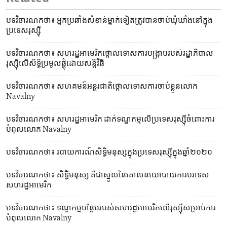
បទវិចារណកថា៖ អ្នកប្រឆាំង​សំខាន់​ម្នាក់​ទៀត​ត្រូវ​បាន​ចាប់​ឃុំឃាំង​នៅ​ក្នុង​
ប្រទេស​រុស្ស៊ី
បទវិចារណកថា៖ សហរដ្ឋ​អាមេរិក​ថ្កោលទោស​ការ​បង្ក្រាប​របស់​រដ្ឋាភិបាល​
រុស្ស៊ី​លើ​សិទ្ធិ​ប្រមូល​ផ្តុំ​ដោយ​សន្តិវិធី
បទវិចារណកថា៖ សហគមន៍​អន្តរជាតិ​ថ្កោលទោស​ការ​ចាប់ខ្លួន​លោក
Navalny
បទវិចារណកថា៖ សហរដ្ឋ​អាមេរិក ដាក់ទណ្ឌកម្ម​លើ​ប្រទេស​រុស្ស៊ី​ចំពោះ​ការ
បំពុល​លោក Navalny
បទ​វិចារណកថា៖ របាយការណ៍​សិទ្ធិ​មនុស្ស​ក្នុង​ប្រទេស​រុស្ស៊ី​ក្នុង​ឆ្នាំ២០២០
បទវិចារណកថា៖ សិទ្ធិ​មនុស្ស គឺជា​ស្នូល​នៃ​គោលនយោបាយ​ការបរទេស​
សហរដ្ឋ​អាមេរិក
បទវិចារណកថា៖ ទណ្ឌកម្ម​បន្ថែម​របស់​សហរដ្ឋ​អាមេរិក​លើ​រុស្ស៊ី​សម្រាប់​ការ
បំពុល​លោក Navalny