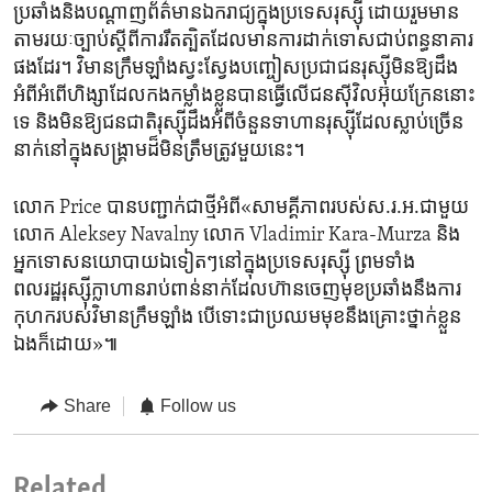
ប្រឆាំង​និងបណ្តាញ​ព័ត៌មានឯករាជ្យ​ក្នុង​ប្រទេស​រុស្ស៊ី ដោយរួម​មាន​
តាមរយៈ​ច្បាប់​ស្តី​ពី​ការ​រឹតត្បិតដែល​មាន​ការ​ដាក់ទោស​ជាប់ពន្ធនាគារ​
ផង​ដែរ។ វិមាន​ក្រឹមឡាំងស្វះស្វែង​បញ្ចៀស​ប្រជាជន​រុស្ស៊ី​មិនឱ្យដឹង​
អំពី​អំពើ​ហិង្សា​ដែល​កង​កម្លាំង​ខ្លួន​បាន​ធ្វើ​លើ​ជន​ស៊ីវិល​អ៊ុយក្រែន​នោះ​
ទេ និង​មិន​ឱ្យជនជាតិ​រុស្ស៊ី​ដឹងអំពី​ចំនួន​ទាហាន​រុស្ស៊ី​ដែល​ស្លាប់​ច្រើន​
នាក់​នៅ​ក្នុង​សង្គ្រាម​ដ៏​មិន​ត្រឹមត្រូវ​មួយ​នេះ។
លោក Price បាន​បញ្ជាក់​ជា​ថ្មីអំពី«​សាមគ្គីភាព​របស់​ស.រ.អ.ជាមួយ
លោក Aleksey Navalny លោក Vladimir Kara-Murza និង
អ្នក​ទោស​នយោបាយ​ឯ​ទៀតៗនៅ​ក្នុង​ប្រទេស​រុស្ស៊ី ព្រមទាំង
ពលរដ្ឋរុស្ស៊ី​ក្លាហានរាប់​ពាន់​នាក់ដែលហ៊ាន​ចេញមុខ​ប្រឆាំង​នឹង​ការ
កុហករបស់​វិមាន​ក្រឹមឡាំង បើ​ទោះ​ជា​ប្រឈម​មុខ​នឹង​គ្រោះថ្នាក់​ខ្លួន​
ឯង​ក៏​ដោយ»៕
Share
Follow us
Related