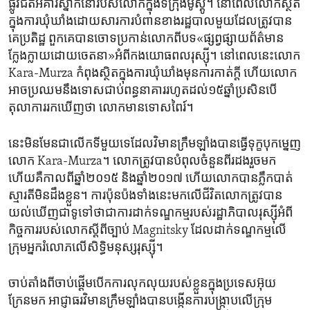
ផ្លូវជិត​អគារ​ស្នាក់នៅ​របស់​លោកក្នុង​ទីក្រុង​មូស្គូ។ នៅ​ពេលលោក​ស្ថិត​
ក្នុងការ​ឃុំឃាំង​ដោយសារការ​បំពាន​ខាង​រដ្ឋបាលមួយ​ដែលត្រូវ​បាន​
គេ​ប្រតិដ្ឋ ​ពួក​គេ​បាន​ចោទ​ប្រកាន់​លោក​ពី​បទ«ផ្សព្វផ្សាយ​ព័ត៌មាន​
ក្លែងក្លាយដោយ​ចេតនា​‍»អំពីកង​យោធពល​រុស្ស៊ី។ ​នៅ​ពេល​នេះ​លោក
Kara-Murza ​កំពុងស្ថិត​ក្នុងការ​ឃុំឃាំងមុន​ការ​កាត់​ក្តី​ ហើយ​លោក​
អាច​ប្រឈម​នឹងទោស​ជាប់ពន្ធនាគាររហូត​ដល់១៥ឆ្នាំ​ប្រសិនបើ​
តុលាការ​រក​ឃើញ​ថា ​លោក​មានទោសពៃរ៍។
នេះ​មិនមែន​ជា​លើក​ទី​មួយ​ទេ​ដែល​វិមាន​ក្រឹមឡាំងបាន​ធ្វើទុក្ខបុកម្នេញ​
លោក Kara-Murza។ លោក​ត្រូវ​បាន​បំពុល​ចំនួន​ពីរ​ដង​រួច​មក​
ហើយ​គឺកាលពី​ឆ្នាំ២០១៥​ និង​ឆ្នាំ២០១៧​ ហើយ​លោក​បាន​ភ្លឹក​បាត់​
ស្មារតី​មិន​ដឹង​ខ្លួន។ ការ​ប៉ុនប៉ង​ទាំង​នេះ​មក​លើ​ជីវិត​លោក​ត្រូវ​បាន​
យល់​ឃើញជា​ទូទៅ​ថា​ជាការ​ដាក់​ទណ្ឌកម្មរបស់​រដ្ឋាភិបាល​រុស្ស៊ីអំពី
កិច្ចការ​របស់​លោក​ស្តីពី​ច្បាប់ Magnitsky ដែលដាក់​ទណ្ឌកម្ម​លើ​
ក្រុមអ្នក​រំលោភ​លើ​សិទ្ធិ​មនុស្ស​រុស្ស៊ី។​
ចាប់តាំង​ពី​ចាប់ផ្ដើមបើក​ការ​លុកលុយរបស់​ខ្លួនក្នុងប្រទេស​អ៊ុយ
ក្រែនមក អាជ្ញាធរ​វិមាន​ក្រឹមឡាំង​បាន​បង្កើន​ការ​បង្ក្រាប​លើក្រុម​