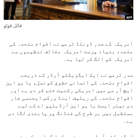
ENVIRONMENT AND HEALTH
IDEALS AND INSTITUTIONS
فائل فوٹو
امریکہ کے صدر ڈونلڈ ٹرمپ نے اقوام متحدہ کی
متعدد بنیاد پرست امریکہ مخالف تنظیموں سے
امریکہ کو الگ کر لیا ہے۔
صدر ٹرمپ نے ایک ایگزیکٹو آرڈر کے ذریعے
اقوامِ متحدہ کی انسانی حقوق کونسل، یا یو این
ایچ آر سی میں امریکی رکنیت ختم کر دی ہے اور
اقوامِ متحدہ کی ریلیف اینڈ ورکس ایجنسی فار
دی نیئر ایسٹ یا یو این آرڈبلیو اے کے لیے
مستقبل میں ہر طرح کی فنڈنگ پر پابندی لگا دی
ہے۔