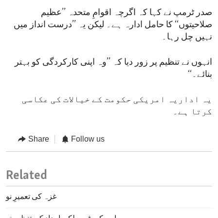
صدر ٹرمپ نے کہا کہ اگرچہ اقوامِ متحدہ ’’عظیم
صلاحیتوں‘‘ کا حامل ادارہ ہے۔ لیکن یہ ’’درست انداز میں
نہیں چل رہا۔
انہوں نے تنظیم پر زور دیا کہ ’’وہ اپنی کارکردگی کو بہتر
بنائے۔‘‘
یہ اداریہ امریکی حکومت کے خیالات کی عکاسی
کرتا ہے۔
Share
Follow us
Related
غزہ کی تعمیرِ نو