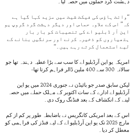
دہشت گرد حملوں میں حصہ لیا۔
‘‘وائٹ ہاؤس کی فیکٹ شیٹ میں مزید کہا گیا ہے
کہ’’ اس کے علاوہ حماس اور دیگر دہشت گرد گروپ یو
این آر ڈبلیو اے کی تنصیبات کو بار بار
ہتھیاروں کو ذخیرہ کرنے اور سرنگیں بنانے کے
لیے استعمال کرتے رہے ہیں۔‘‘
امریکہ یو این آرڈبلیو اے کا سب سے بڑا عطیہ دہندہ تھا جو
سالانہ 300 سے 400 ملین ڈالر فراہم کرتا تھا-
لیکن سابق صدر جو بائیڈن نے جنوری 2024 میں یو این
آرڈبلیو اے ادارے کے سات اکتوبر کے مہلک حملے میں حصہ
لینے کے انکشاف کے بعد فنڈنگ روک دی۔
اس کے بعد امریکی کانگریس نے باضابطہ طور پر کم از کم
مارچ 2025 تک یو این آرڈبلیو اے کے لیے فنڈز کی فراہمی کو
معطل کر دیا۔