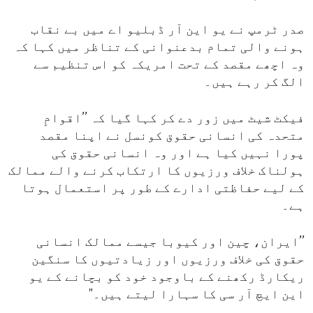
صدر ٹرمپ نے یو این آر ڈبلیو اے میں بے نقاب
ہونے والی تمام بدعنوانی کے تناظر میں کہا کہ
وہ اچھے مقصد کے تحت امریکہ کو اس تنظیم سے
الگ کر رہے ہیں۔
فیکٹ شیٹ میں زور دے کر کہا گیا کہ ’’اقوامِ
متحدہ کی انسانی حقوق کونسل نے اپنا مقصد
پورا نہیں کیا ہے اور وہ انسانی حقوق کی
ہولناک خلاف ورزیوں کا ارتکاب کرنے والے ممالک
کے لیے حفاظتی ادارے کے طور پر استعمال ہوتا
ہے۔
’’ایران، چین اور کیوبا جیسے ممالک انسانی
حقوق کی خلاف ورزیوں اور زیادتیوں کا سنگین
ریکارڈ رکھنے کے باوجود خود کو بچانے کے یو
این ایچ آر سی کا سہارا لیتے ہیں۔"