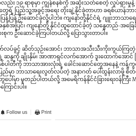
ံမှာလည်း ၁၉ ရာစုမှာ ကျွန်စနစ်ကို အဆုံးသတ်စေတဲ့ လှုပ်ရှားမှု
ွေရဲ့ ပြည်သူ့အခွင့်အရေး တိုးချဲ့နိုင်ခဲ့တာဟာ ခရစ်ယာန်
်ပြန့် ဦးဆောင်ခဲ့လို့ပါဘဲ။ ကျနော်တို့နိုင်ငံရဲ့ ဂျူးဘာသာရေး
်အပြင်၊ ကျနော်တို့ နိုင်ငံထူထောင်ခဲ့တဲ့ သန္ဓေတည်-အခြေ
းစုက ဦးဆောင်ခဲ့ကြပါတယ်လို့ ပြောသွားတာပါ။
ပ်ခွင့် ဆိတ်သုဉ်းအောင်၊ ဘာသာအသီးသီးကိုးကွယ်ကြတဲ့ 
ရဲ့ ဆန္ဒကို ချိုးနှိမ်၊ အာဏာရှင်လက်အောက် ဒူးထောက်အောင် က
စ်ပါတီကို ဘာသာအားလုံးရဲ့ ခေါင်းဆောင်တွေအနေနဲ့ ကန့်က
တ်ပြည်မှာ ဘာသာရေးလွတ်လပ်တဲ့ အနာဂတ် ပေါ်ထွန်းလာဖို့ စ
တွေပေါ်မှာ မူတည်ပါတယ်လို့ အမေရိကန်နိုင်ငံခြားရေးဝန်ကြီး
်ကြောင်းပါ။
Follow us
Print