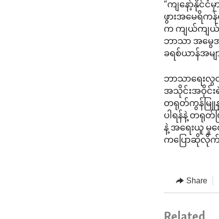
“ကျနော့်နိုင်င
ဖွားအမေရိကန်တ
က ကျယ်ကျယ်ပြန့
ဘာသာ အမွေအနှစ
ခရစ်ယာန်အမျာ
ဘာသာရေးလွတ်လ
အသိုင်းအဝိုင်း
တရုတ်ကွန်မြူန
ပါရန်နဲ့ တရု
နဲ့ အရေးယူ မှု
ကပြောဆိုလိုက
Share
Related