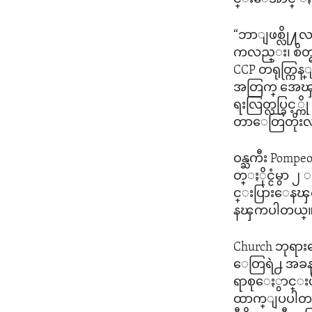
“ဘာျဖစ္လို႔လည
ကလည္း၊ စိတ္ဓ
CCP တရုတ္ကြန္
အတြက္ အေၾကာက
ရးလြတ္လပ္ခြင္
တာေတြတိုးလ
ဝန္ႀကီး Pomp
တ္ႏိုင္ငံမွာ 
င္းပြားေနၾကတ
နၾကပါတယ္
Church ဘုရား
ေတြရဲ႕ အခန္း
ရာစုေႏွာင္းပို
ထာက္ျပပါတယ္။