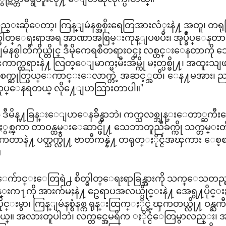
္းဆိုေတာ့၊ ကြန္ျမဴနစ္အစိုးရေတြအားလံုးနဲ႔ အတူ၊ တရုတ္က
ါတ္ေရးရာအရ အာဏာအစြမ္းကုန္ျပၿပီး၊ အုပ္ခ်ဳပ္ေနတာျ
ျမဴနစ္ပါတီကိုယ္တိုင္ ဒီမိုကေရစီတရားဝင္မႈ လစ္ဟင္းေနတာကို
္တရားနဲ႔ လြတ္ေျမာက္မႈမီးအိမ္ကို မႈတ္ပစ္ဖို႔၊ အထူး
့ကို စက္ဆုတ္ဖြယ္ေကာင္းေလာက္တဲ့ အဆင့္အထိ၊ ေန႔မအား၊ ညမ
ုပ္ေနရတယ္ လို႔ေျပာသြားတာပါ။"
eo ဒီမိန္႔ခြန္းေျပာေနခ်ိန္မွာဘဲ၊ ကက္သလစ္ဘုန္းေတာ္ႀက
၂ ႏွစ္ၾကာ တာဝန္ထမ္းေဆာင္ဖို႔ သေဘာတူညီခ်က္ကို သက္တမ္း
ာနဲ႔ ပတ္သက္လို႔ ဗာတီကန္နဲ႔ တရုတ္ႏိုင္ငံအၾကား ေစ့စပ
။
ေက်ာင္းေတြရဲ႕ စိတ္ဓါတ္ေရးရာခြန္အားကို သက္ေသတည္ၿပ
က႑ကို အားက်မႈနဲ႔ ဥေရာပအလယ္ပိုင္းနဲ႔ အေရွ႔ပိုင္းႏိ
င္းမွာ၊ ကြန္ျမဴနစ္စံနစ္က ရုန္းထြက္ႏိုင္ခဲ့ၾကတယ္လို႔ ဝန္
 အလားတူပါဘဲ၊ လက္တင္အေမရိက ႏိုင္ငံေတြမွာလည္း၊ အာဏ