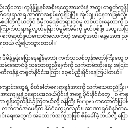
်းဆိုတော့၊ ကွန်မြူနစ်အစိုးရတွေအားလုံးနဲ့ အတူ၊ တရုတ်ကွန
်ရေးရာအရ အာဏာအစွမ်းကုန်ပြပြီး၊ အုပ်ချုပ်နေတာဖြစ်လို့
နစ်ပါတီကိုယ်တိုင် ဒီမိုကရေစီတရားဝင်မှု လစ်ဟင်းနေတာကိ
ာက်တရားနဲ့ လွတ်မြောက်မှုမီးအိမ်ကို မှုတ်ပစ်ဖို့၊ အထူးသ
ကို စက်ဆုတ်ဖွယ်ကောင်းလောက်တဲ့ အဆင့်အထိ၊ နေ့မအား၊ ညမ
ေရတယ် လို့ပြောသွားတာပါ။"
 ဒီမိန့်ခွန်းပြောနေချိန်မှာဘဲ၊ ကက်သလစ်ဘုန်းတော်ကြီးတွေ တရ
်ထမ်းဆောင်ဖို့ သဘောတူညီချက်ကို သက်တမ်းတိုးရေး အငြင်း
တီကန်နဲ့ တရုတ်နိုင်ငံအကြား စေ့စပ်ညှိနှိုင်းနေကြပါတယ်။
ျောင်းတွေရဲ့ စိတ်ဓါတ်ရေးရာခွန်အားကို သက်သေတည်ပြီး၊ 
းကျမှုနဲ့ ဥရောပအလယ်ပိုင်းနဲ့ အရှေ့ပိုင်းနိုင်ငံတွေ ၂၀ ရာစုနှ
စ်က ရုန်းထွက်နိုင်ခဲ့ကြတယ်လို့ ဝန်ကြီး Pompeo ကထောက်ပြ
လက်တင်အမေရိက နိုင်ငံတွေမှာလည်း၊ အာဏာရှင်စံနစ်ကနေ 
ာင်းရေးအတွက် အထောက်အကူအဖြစ် စိန်ခေါ်ခဲ့တယ်လို့ ပြ