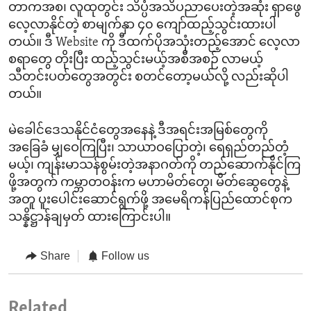
တာကအစ၊ လူထုတွင်း သိပ္ပံအသိပညာပေးတဲ့အဆုံး ရှာဖွေ
လေ့လာနိုင်တဲ့ စာမျက်နှာ ၄၀ ကျော်ထည့်သွင်းထားပါ
တယ်။ ဒီ Website ကို ဒီထက်ပိုအသုံးတည့်အောင် လေ့လာ
စရာတွေ တိုးပြီး ထည့်သွင်းမယ့်အစီအစဉ် လာမယ့်
သီတင်းပတ်တွေအတွင်း စတင်တော့မယ်လို့ လည်းဆိုပါ
တယ်။
မဲခေါင်ဒေသနိုင်ငံတွေအနေနဲ့ ဒီအရင်းအမြစ်တွေကို
အခြေခံ မျှဝေကြပြီး၊ သာယာဝပြောတဲ့၊ ရေရှည်တည်တံ့
မယ့်၊ ကျန်းမာသန်စွမ်းတဲ့အနာဂတ်ကို တည်ဆောက်နိုင်ကြ
ဖို့အတွက် ကမ္ဘာတဝန်းက မဟာမိတ်တွေ၊ မိတ်ဆွေတွေနဲ့
အတူ ပူးပေါင်းဆောင်ရွက်ဖို့ အမေရိကန်ပြည်ထောင်စုက
သန္နိဋ္ဌာန်ချမှတ် ထားကြောင်းပါ။
Share
Follow us
Related