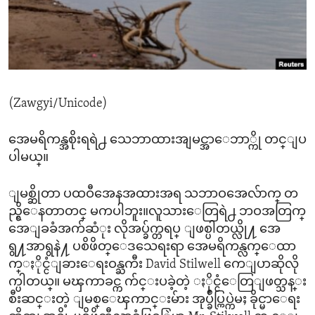
ENVIRONMENT AND HEALTH
IDEALS AND INSTITUTIONS
(Zawgyi/Unicode)
အေမရိကန္အစိုးရရဲ႕ သေဘာထားအျမင္အာေဘာ္ကို တင္ျပ
ပါမယ္။
ျမစ္ဆိုတာ ပထဝီအေနအထားအရ သဘာဝအေလ်ာက္ တ
ည္ရွိေနတာတင္ မကပါဘူး။လူသားေတြရဲ႕ ဘဝအတြက္
အေျခခံအက်ဆံုး လိုအပ္ခ်က္တရပ္ ျဖစ္ပါတယ္လို႔ အေ
ရွ႔အာရွနဲ႔ ပစိဖိတ္ေဒသေရးရာ အေမရိကန္လက္ေထာ
က္ႏိုင္ငံျခားေရးဝန္ႀကီး David Stilwell ကေျပာဆိုလို
က္ပါတယ္။ မၾကာခင္က က်င္းပခဲ့တဲ့ ႏိုင္ငံေတြျဖတ္သန္း
စီးဆင္းတဲ့ ျမစ္ေၾကာင္းမ်ား အုပ္ခ်ဳပ္ကြပ္ကဲမႈ ခိုင္မာေရး