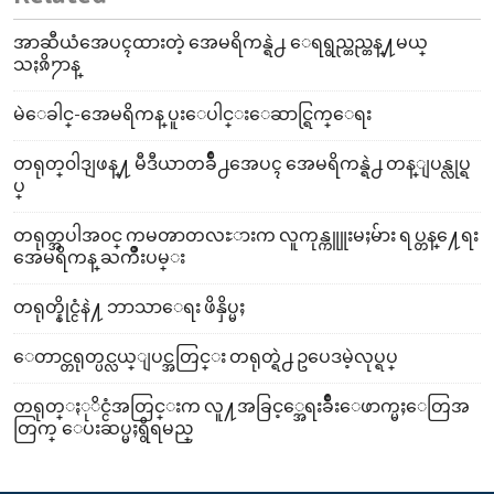
အာဆီယံအေပၚထားတဲ့ အေမရိကန္ရဲ႕ ေရရွည္တည္တန္႔မယ္
သႏၷိ႒ာန္
မဲေခါင္-အေမရိကန္ ပူးေပါင္းေဆာင္ရြက္ေရး
တရုတ္၀ါဒျဖန္႔ မီဒီယာတခ်ိဳ႕အေပၚ အေမရိကန္ရဲ႕ တန္ျပန္လုပ္ရ
ပ္
တရုတ္အပါအ၀င္ ကမၻာတလႊားက လူကုန္ကူူးမႈမ်ား ရပ္တန္႔ေရး
အေမရိကန္ ႀကိဳးပမ္း
တရုတ္နိုင္ငံနဲ႔ ဘာသာေရး ဖိနှိပ္မႈ
ေတာင္တရုတ္ပင္လယ္ျပင္အတြင္း တရုတ္ရဲ႕ ဥပေဒမဲ့လုပ္ရပ္
တရုတ္ႏုိင္ငံအတြင္းက လူ႔အခြင့္အေရးခ်ဳိးေဖာက္မႈေတြအ
တြက္ ေပးဆပ္မႈရွိရမည္