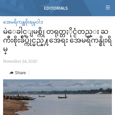
Accessibility
links
Skip
အေမရိကန္အစိုးရမူဝါဒ
to
HOME
မဲေခါင္ျမစ္ကို တရုတ္တႏိုင္ငံတည္း ႀ
main
VIDEO
content
ကီးစိုးခ်ဳပ္ကိုင္မည္႔အေရး အေမရိကန္စိုးရိ
RADIO
Skip
မ္
to
REGIONS
main
November 24, 2020
TOPICS
AFRICA
Navigation
Skip
Share
ARCHIVE
AMERICAS
HUMAN RIGHTS
to
ABOUT US
ASIA
SECURITY AND DEFENSE
Search
EUROPE
AID AND DEVELOPMENT
FOLLOW US
MIDDLE EAST
DEMOCRACY AND GOVERNANCE
ECONOMY AND TRADE