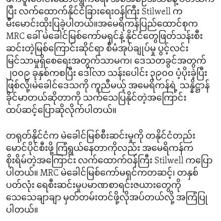
ပြီး လက်ထောက်နိုင်ငံခြားရေးဝန်ကြီး Stilwell က
မီးမောင်းထိုးပြခဲ့ပါတယ်။အမေရိကန်ပြည်ထောင်စုက
MRC ခေါ် မဲခေါင်မြစ်ကော်မရှင်နဲ့ နိုင်ငံတွေဖြတ်သန်းစီး
ဆင်းတဲ့မြစ်ကြောင်းဆိုင်ရာ စီမံအုပ်ချုပ်မှု ပွင့်လင်း
မြင်သာမှုရှိစေရေးအတွက်သာမက၊ ဒေသတခွင်အတွက်
၂၀၀၉ ခုနှစ်ကစပြီး ဒေါ်လာ သန်းပေါင်း ၃၉၀၀ ပံ့ပိုးခဲ့ပြီး
ဖြစ်လို့၊မဲခေါင်ဒေသကို ကူညီမယ့် အမေရိကန်ရဲ့ သန္နိဋ္ဌာန်
ခိုင်မာတယ်ဆိုတာကို သက်သေပြနိုင်တဲ့အကြောင်း
ထပ်ဆင့်ပြောဆိုလိုက်ပါတယ်။
တရုတ်နိုင်ငံက မဲခေါင်မြစ်စီးဆင်းမှုကို တနိုင်ငံတည်း
မောင်ပိုင်စီးဖို့ ကြံရွယ်နေတာကိုလည်း အမေရိကန်က
စိုးရိမ်တဲ့အကြောင်း လက်ထောက်ဝန်ကြီး Stilwell ကပြော
ပါတယ်။ MRC မဲခေါင်မြစ်ကော်မရှင်ကတဆင့်၊ တနှစ်
ပတ်လုံး ရေစီးဆင်းမှုပမာဏစာရင်းဇယားတွေကို
သေသေချာချာ မှတ်တမ်းတင်ဖို့လိုအပ်တယ်လို့ အကြံပြု
ပါတယ်။