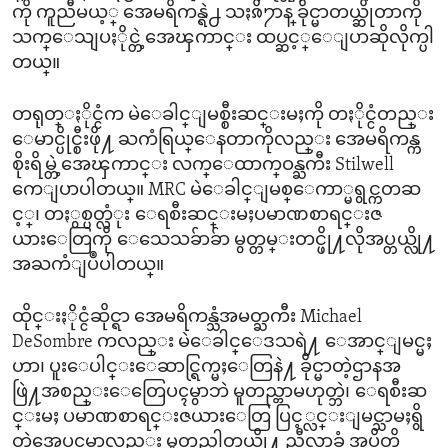
ကို ကူညီမယ့္ အေမရိကန္ရဲ႕ သႏၷိ႒ာန္ ခိုင္မာတယ္ဆိုတာကို
သက္ေသျပႏိုင္တဲ့အေၾကာင္း ထပ္ဆင့္ေျပာဆိုလိုက္ပါ
တယ္။
တရုတ္ႏိုင္ငံက မဲေခါင္ျမစ္စီးဆင္းမႈကို တႏိုင္ငံတည္း
ေမာင္ပိုင္စီးဖို႔ ႀကံရြယ္ေနတာကိုလည္း အေမရိကန္က
စိုးရိမ္တဲ့အေၾကာင္း လက္ေထာက္ဝန္ႀကီး Stilwell
ကေျပာပါတယ္။ MRC မဲေခါင္ျမစ္ေကာ္မရွင္ကတဆ
င့္၊ တႏွစ္ပတ္လံုး ေရစီးဆင္းမႈပမာဏစာရင္းဇ
ယားေတြကို ေသေသခ်ာခ်ာ မွတ္တမ္းတင္ဖို႔လိုအပ္တယ္လို႔
အႀကံျပဳပါတယ္။
ထိုင္းႏိုင္ငံဆိုင္ရာ အေမရိကန္သံအမတ္ႀကီး Michael
DeSombre ကလည္း မဲေခါင္ေဒသရဲ႔ ေအာင္ျမင္မႈ
ဟာ၊ ပူးေပါင္းေဆာင္ရြက္မႈေတြနဲ႔ ခိုင္မာတဲ့ဌာနအ
ဖြဲ႔အစည္းေတြေပၚမွာဘဲ မူတည္တာမဟုတ္ဘဲ၊ ေရစီးဆ
င္းမႈ ပမာဏစာရင္းဇယားေတြ ပြင့္လင္းျမင္သာမႈရွိ
တဲ့အေပၚမွာလည္း မူတည္ပါတယ္လို႔ ညီလာခံ အပိတ္မိ