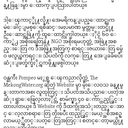
န္႔ခြန္းမွာ ေထာက္ျပသြားပါတယ္။
ဒါ့ေၾကာင့္မို႔လို႔၊ အေမရိကန္ျပည္ေထာင္စုက
မဲေခါင္ျမစ္ေရစီဆင္းမႈပမာဏ မွတ္တမ္းတင္ဖို႔
ဦးေဆာင္အဖြဲ႔ကို ထူေထာင္လိုက္ပါတယ္။ ႏိုင္ငံ ၆၀ ေ
က်ာ္ရဲ႕ အစိုးရေတြနဲ႔ NGO အစိုးရမဟုတ္တဲ့ အဖြဲ႔အစ
ည္းေတြ က ဒီအဖြဲ႔အတြက္ စာရင္းဇယားေတြ မွ်ေ
ဝ ဖလွယ္ၾကရင္း၊ သိပၸံကို လက္ေတြ႔ အေျခခံၿပီး
ဆံုးျဖတ္ခ်က္ခ်ႏိုင္ၾကဖို႔ျဖစ္ပါတယ္။
ဝန္ႀကီး Pompeo မႏွစ္က ေၾကညာလိုက္တဲ့ The
MekongWater.org ဆိုတဲ့ Website မွာ မိုးေလဝသ ခန္႔မွ
န္းတာကအစ၊ လူထုတြင္း သိပၸံအသိပညာေပးတဲ့အ
ဆံုး ရွာေဖြေလ့လာႏိုင္တဲ့ စာမ်က္နွာ ၄၀ ေက်ာ္ထည့္သြင္း
ထားပါတယ္။ ဒီ Website ကို ဒီထက္ပိုအသံုးတည့္ေအာ
င္ ေလ့လာစရာေတြ တိုးၿပီး ထည့္သြင္းမယ့္အစီအစဥ္
လာမယ့္သီတင္းပတ္ေတြအတြင္း စတင္ေတာ့မယ္လို႔