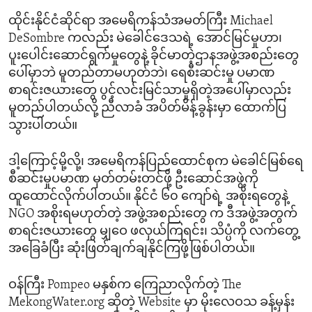
ထိုင်းနိုင်ငံဆိုင်ရာ အမေရိကန်သံအမတ်ကြီး Michael
DeSombre ကလည်း မဲခေါင်ဒေသရဲ့ အောင်မြင်မှုဟာ၊
ပူးပေါင်းဆောင်ရွက်မှုတွေနဲ့ ခိုင်မာတဲ့ဌာနအဖွဲ့အစည်းတွေ
ပေါ်မှာဘဲ မူတည်တာမဟုတ်ဘဲ၊ ရေစီးဆင်းမှု ပမာဏ
စာရင်းဇယားတွေ ပွင့်လင်းမြင်သာမှုရှိတဲ့အပေါ်မှာလည်း
မူတည်ပါတယ်လို့ ညီလာခံ အပိတ်မိန့်ခွန်းမှာ ထောက်ပြ
သွားပါတယ်။
ဒါ့ကြောင့်မို့လို့၊ အမေရိကန်ပြည်ထောင်စုက မဲခေါင်မြစ်ရေ
စီဆင်းမှုပမာဏ မှတ်တမ်းတင်ဖို့ ဦးဆောင်အဖွဲ့ကို
ထူထောင်လိုက်ပါတယ်။ နိုင်ငံ ၆၀ ကျော်ရဲ့ အစိုးရတွေနဲ့
NGO အစိုးရမဟုတ်တဲ့ အဖွဲ့အစည်းတွေ က ဒီအဖွဲ့အတွက်
စာရင်းဇယားတွေ မျှဝေ ဖလှယ်ကြရင်း၊ သိပ္ပံကို လက်တွေ့
အခြေခံပြီး ဆုံးဖြတ်ချက်ချနိုင်ကြဖို့ဖြစ်ပါတယ်။
ဝန်ကြီး Pompeo မနှစ်က ကြေညာလိုက်တဲ့ The
MekongWater.org ဆိုတဲ့ Website မှာ မိုးလေဝသ ခန့်မှန်း