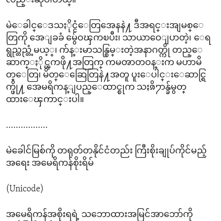
လည္းဆိုပါတယ္။
မဲေခါင္ေဒသႏိုင္ငံေတြအေနနဲ႔ ဒီအရင္းအျမစ္ေ
တြကို အေျခခံ မွ်ေဝၾကၿပီး၊ သာယာဝေျပာတဲ့၊ ေရ
ရွည္တည္တံ့မယ့္၊ က်န္းမာသန္စြမ္းတဲ့အနာဂတ္ကို တည္ေ
ဆာက္ႏိုင္ၾကဖို႔အတြက္ ကမၻာတဝန္းက မဟာမိ
တ္ေတြ၊ မိတ္ေဆြေတြနဲ႔အတူ ပူးေပါင္းေဆာင္ရြ
က္ဖို႔ အေမရိကန္ျပည္ေထာင္စုက သႏၷိ႒ာန္ခ်မွတ္
ထားေၾကာင္းပါ။
.................
မဲခေါင်မြစ်ကို တရုတ်တနိုင်ငံတည်း ကြီးစိုးချုပ်ကိုင်မည့်
အရေး အမေရိကန်စိုးရိမ်
(Unicode)
အမေရိကန်အစိုးရရဲ့ သဘောထားအမြင်အာဘော်ကို