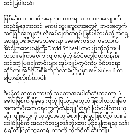
တင်ပြပါမယ်။
မြစ်ဆိုတာ ပထဝီအနေအထားအရ သဘာဝအလျောက်
တည်ရှိနေတာတင် မကပါဘူး။လူသားတွေရဲ့ ဘဝအတွက်
အခြေခံအကျဆုံး လိုအပ်ချက်တရပ် ဖြစ်ပါတယ်လို့ အရှေ့
အာရှနဲ့ ပစိဖိတ်ဒေသရေးရာ အမေရိကန်လက်ထောက်
နိုင်ငံခြားရေးဝန်ကြီး David Stilwell ကပြောဆိုလိုက်ပါ
တယ်။ မကြာခင်က ကျင်းပခဲ့တဲ့ နိုင်ငံတွေဖြတ်သန်းစီး
ဆင်းတဲ့ မြစ်ကြောင်းများ အုပ်ချုပ်ကွပ်ကဲမှု ခိုင်မာရေး
ဆိုင်ရာ၊ အင်ဒို-ပစိဖိတ်ညီလာခံဖွင့်ပွဲမှာ Mr. Stilwell က
ပြောဆိုလိုက်တာပါ။
ဒီမှန်တဲ့ သစ္စာစကားကို သဘောအပေါက်ဆုံးကတော့ မဲ
ခေါင်မြစ်ကို မှီခိုနေကြတဲ့ ပြည်သူတွေဘဲဖြစ်ပါတယ်။မြစ်
အထက်ပိုင်းက ရေတွေကိုထိန်းချုပ်ခဲ့ရင် ဖြစ်ပေါ်လာမယ့်
ဆိုးကျိုးတွေကို သူတို့တတွေ ခံစားကြရမှာဖြစ်လို့ပါဘဲ။ မဲ
ခေါင်မြစ်ကို အသက်တမျှတန်ဘိုးထား မှီခိုနေကြရသူ သန်း
နဲ့ ချီတဲ့ ပြည်သူတွေရဲ့ ဘဝကို တိုက်ရိုက် ဆိုးကျိုး