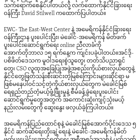
သက်ရောက်စေနိုင်ပါတယ်လို့ လက်ထောက်နိုင်ငံခြားရေး
ဝန်ကြီး David Stilwell ကထောက်ပြပါတယ်။
EWC- The East-West Center နဲ့ အမေရိကန်နိုင်ငံခြားရေး
ဝန်ကြီးဌာန ပူးပေါင်းပြီး၊ မဲခေါင်-အမေရိကန် မိတ်ဖက်
ပူးပေါင်းဆောင်ရွက်ရေး online ညီလာခံကို
အောက်တိုဘာလ ၁၅ ရက်နေ့က ကျင်းပခဲ့ပါတယ်။အင်ဒို-
ပစိဖိတ်ဒေသက မူဝါဒရေးစွဲသူတွေ၊ တတ်သိပညာရှင်
တွေ၊ CSO လူထုအခြေပြုအဖွဲ့အစည်းကိုယ်စားလှယ်တွေနဲ့
နိုင်ငံတွေဖြတ်သန်းစီးဆင်းတဲ့မြစ်ကြောင်းများဆိုင်ရာ မ
ဖြစ်မနေပါဝင်သင့်တဲ့ကိုယ်စားလှယ်တွေက မဲခေါင်မြစ်
ရေရှည်တည်တံ့မယ့်ဖွံ့ဖြိုးမှုနဲ့ စီမံခန့်ခွဲရေးပူးပေါင်း
ဆောင်ရွက်မှုတွေအတွက် အကောင်းဆုံးကျင့်သုံးမယ့်
နည်းလမ်းတွေကို ဆွေးနွေး ဖလှယ်ခဲ့ကြပါတယ်။
အမေရိကန်ပြည်ထောင်စုနဲ့ မဲခေါင်မြစ်အောက်ပိုင်းဒေသ ၅
နိုင်ငံ ဆက်ဆံရေးတိုးချဲ့ရေးနဲ့ မဲခေါင်-အမေရိကန်မိတ်
ဖက်ပူးပေါင်းဆောင်ရွက်ရေး အစီအစဉ်အသစ်နဲ့ ပတ်သက်