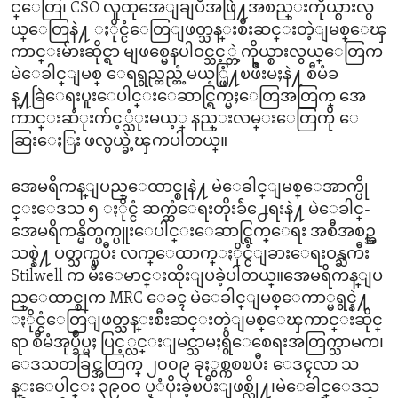
င္ေတြ၊ CSO လူထုအေျချပဳအဖြဲ႔အစည္းကိုယ္စားလွ
ယ္ေတြနဲ႔ ႏိုင္ငံေတြျဖတ္သန္းစီးဆင္းတဲ့ျမစ္ေၾ
ကာင္းမ်ားဆိုင္ရာ မျဖစ္မေနပါဝင္သင့္တဲ့ကိုယ္စားလွယ္ေတြက
မဲေခါင္ျမစ္ ေရရွည္တည္တံ့မယ့္ဖြံ႔ၿဖိဳးမႈနဲ႔ စီမံခ
န္႔ခြဲေရးပူးေပါင္းေဆာင္ရြက္မႈေတြအတြက္ အေ
ကာင္းဆံုးက်င့္သံုးမယ့္ နည္းလမ္းေတြကို ေ
ဆြးေႏြး ဖလွယ္ခဲ့ၾကပါတယ္။
အေမရိကန္ျပည္ေထာင္စုနဲ႔ မဲေခါင္ျမစ္ေအာက္ပို
င္းေဒသ ၅ ႏိုင္ငံ ဆက္ဆံေရးတိုးခ်ဲ႕ေရးနဲ႔ မဲေခါင္-
အေမရိကန္မိတ္ဖက္ပူးေပါင္းေဆာင္ရြက္ေရး အစီအစဥ္အ
သစ္နဲ႔ ပတ္သက္ၿပီး လက္ေထာက္ႏိုင္ငံျခားေရးဝန္ႀကီး
Stilwell က မီးေမာင္းထိုးျပခဲ့ပါတယ္။အေမရိကန္ျပ
ည္ေထာင္စုက MRC ေခၚ မဲေခါင္ျမစ္ေကာ္မရွင္နဲ႔
ႏိုင္ငံေတြျဖတ္သန္းစီးဆင္းတဲ့ျမစ္ေၾကာင္းဆိုင္
ရာ စီမံအုပ္ခ်ဳပ္မႈ ပြင့္လင္းျမင္သာမႈရွိေစေရးအတြက္သာမက၊
ေဒသတခြင္အတြက္ ၂၀၀၉ ခုႏွစ္ကစၿပီး ေဒၚလာ သ
န္းေပါင္း ၃၉၀၀ ပ့ံပိုးခဲ့ၿပီးျဖစ္လို႔၊မဲေခါင္ေဒသ