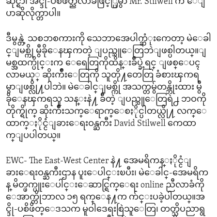
ဆိုင္ရာ၊ အင္ဒို-ပစိဖိတ္ညီလာခံဖြင့္ပြဲမွာ Mr. Stilwell က ေျ
ပာဆိုလိုက္တာပါ။
ဒီမွန္တဲ့ သစၥာစကားကို သေဘာအေပါက္ဆံုးကေတာ့ မဲေခါ
င္ျမစ္ကို မွီခိုေနၾကတဲ့ ျပည္သူေတြဘဲျဖစ္ပါတယ္။ျ
မစ္အထက္ပိုင္းက ေရေတြကိုထိန္းခ်ဳပ္ခဲ့ရင္ ျဖစ္ေပၚ
လာမယ့္ ဆိုးက်ိဳးေတြကို သူတို႔တေတြ ခံစားၾကရ
မွာျဖစ္လို႔ပါဘဲ။ မဲေခါင္ျမစ္ကို အသက္တမွ်တန္ဘိုးထား မွီ
ခိုေနၾကရသူ သန္းနဲ႔ ခ်ီတဲ့ ျပည္သူေတြရဲ႕ ဘဝကို
တိုက္ရိုက္ ဆိုးက်ိဳးသက္ေရာက္ေစႏိုင္ပါတယ္လို႔ လက္ေ
ထာက္ႏိုင္ငံျခားေရးဝန္ႀကီး David Stilwell ကေထာ
က္ျပပါတယ္။
EWC- The East-West Center နဲ႔ အေမရိကန္ႏိုင္ငံျ
ခားေရးဝန္ႀကီးဌာန ပူးေပါင္းၿပီး၊ မဲေခါင္-အေမရိက
န္ မိတ္ဖက္ပူးေပါင္းေဆာင္ရြက္ေရး online ညီလာခံကို
ေအာက္တိုဘာလ ၁၅ ရက္ေန႔က က်င္းပခဲ့ပါတယ္။အ
င္ဒို-ပစိဖိတ္ေဒသက မူဝါဒေရးစြဲသူေတြ၊ တတ္သိပညာရွ