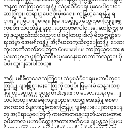
အနက္ ကာကြယ္ေရးနဲ႔ လံုၿခံဳေရး ပူးေပါင္းေ
ဆာင္ရြက္မႈ၊ တရားဥပေဒစိုးမိုးေရး၊ ကုန္သြယ္ေရးနဲ႔ ရ
င္းႏွီးျမွဳပ္ႏွံေရး၊ စြမ္းအင္ဆိုင္ရာ မိတ္ဖက္ေတြျဖစ္ၾ
ကၿပီး၊ သိပၸံနဲ႔ နည္းပညာပူးေပါင္းေဆာင္ရြက္မႈ စ
တဲ့ နယ္ပယ္အသီးသီးလည္း ပါဝင္ပါတယ္။ဒီလို မိတ္ဖက္ဆက္ဆံေ
ရးထဲမွာ အေမရိကန္နဲ႔ အိႏၵိယတကၠသိုလ္ေတြနဲ႔ ေဆး
ကုမၼဏီႀကီးေတြက Coronavirus ကာကြယ္ေဆး စ
မ္းသပ္ရာမွာ ပူးတြဲႀကိဳးပမ္းေနၾကတာကလည္း ပို
ၿပီး ထူးျခားပါတယ္။
အင္ဒို-ပစိဖိတ္ေဒသတြင္း လံုၿခံဳေရးမဟာမိတ္ေ
တြရဲ႕ ျဖစ္ထြန္းမႈေတြကို ထပ္ၿပီး မြမ္းမံ ဆန္းသစ္
ဖို႔ လိုအပ္တယ္လို႔ ဒုဝန္ႀကီး Biegun က အေလးအနက္ေျ
ပာပါတယ္။ အေမရိကန္ျပည္ေထာင္စုအေနနဲ႔ စစ္ေ
အးကာလ စိန္ေခၚခ်က္ေတြနဲ႔ ျခိမ္းေျခာက္ေန
တဲ့ အႏၱရာယ္ေတြကို ကမၻာတဝန္းဒုတိယကမၻာစ
စ္ၿပီးကာလ မဟာမိတ္အေနအထားအတိုင္း၊ ျပန္လည္ မြမ္း