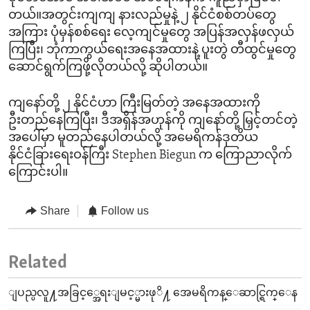
တယ်။အတွင်းကျကျ နားလည်မှုနဲ့ ၂ နိုင်ငံစစ်တပ်တွေ
အကြား ပုံမှန်စစ်ရေး လေ့ကျင်မှုတွေ အပြန်အလှန်ဖလှယ်
ကြပြီး၊ ဘုံကာကွယ်ရေးအနေအထားနဲ့ ပူးတွဲ တီထွင်မှုတွေ
ဆောင်ရွက်ကြဖို့လိုတယ်လို့ ဆိုပါတယ်။
ကျနော်တို့ ၂ နိုင်ငံဟာ ကြီးမြတ်တဲ့ အနေအထားကို
ဦးတည်နေကြပြီး၊ ဒီအရှိန်အဟုန်ကို ကျနော်တို့ မြှင့်တင်တဲ့
အပေါ်မှာ မူတည်နေပါတယ်လို့ အမေရိကန်ဒုတိယ
နိုင်ငံခြားရေးဝန်ကြီး Stephen Biegun က ကြောညာလိုက်
ကြောင်းပါ။
Share
Follow us
Related
ျပည္ပလူ႔အခြင့္အေရးျမင့္မားဖုိ႔ အေမရိကန္ေဆာင္ရြက္ေန