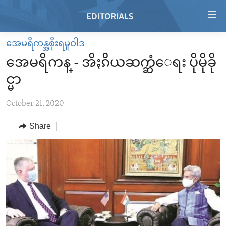
Accessibility
links
Skip
အေမရိကန္အစိုးရမူဝါဒ
to
HOME
အေမရိကန္ - အိႏၵိယဆက္ဆံေရး ပိုမိုခို
main
VIDEO
content
င္မာ
RADIO
Skip
to
October 21, 2020
REGIONS
main
Share
TOPICS
AFRICA
Navigation
Skip
ARCHIVE
AMERICAS
HUMAN RIGHTS
to
ABOUT US
ASIA
SECURITY AND DEFENSE
Search
EUROPE
AID AND DEVELOPMENT
FOLLOW US
MIDDLE EAST
DEMOCRACY AND GOVERNANCE
ECONOMY AND TRADE