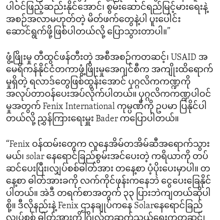
ပါဝင်ဖြည့်ဆည်းနိုင်အောင်၊ စွမ်းဆောင်ရည်မြင့်မားရေးနဲ့
အစဉ်အလာမဟုတ်တဲ့ မိတ်ဖက်တွေနဲ့ပါ ပူးပေါင်း
ဆောင်ရွက်ဖို့ဖြစ်ပါတယ်လို့ ပြောသွားတာပါ။”
ဖွံ့ဖြိုးမှု တီထွင်ဖန်တီးတဲ့ အစီအစဉ်ကတဆင့်၊ USAID အ
မေရိကန်နိုင်ငံတကာဖွံ့ဖြိုးမှုအေဂျင်စီက အကျိုးထိရောက်
မှုရှိတဲ့ ရလာဒ်တွေဖြစ်ထွန်းအောင် ပုဂ္ဂလိကကဏ္ဍကို
အလုပ်တာဝန်ပေးအပ်လိုက်ပါတယ်။ ပုဂ္ဂလိကကဏ္ဍပါဝင်
မှုအတွက် Fenix International ကုမ္ပဏီကို ဥပမာ ပြနိုင်ပါ
တယ်လို့ ညွှန်ကြားရေးမှူး Bader ကပြောပါတယ်။
“Fenix ဝန်ထမ်းတွေက လူနေအိမ်တအိမ်ဆီအရောက်သွား
မယ်၊ solar နေရောင်ခြည်စွမ်းအင်ပေးတဲ့ ကရိယာကို တပ်
ဆင်ပေးပြီး၊လျှပ်စစ်ဓါတ်အား တနေ့စာ ပံ့ပိုးပေးမှာပါ။ တ
နေ့စာ ဓါတ်အားခကို လက်ကိုင်ဖုန်းကနေဘဲ ငွေပေးခြေနိုင်
ပါတယ်။ အဲဒီ တရက်စာအတွက် ၃၃ ပြားဘဲကျတယ်ဆိုပါ
စို့။ ဒီလိုနည်းနဲ့ Fenix ဌာနချုပ်ကနေ Solarနေရောင်ခြည်
လျှပ်စစ် ဓါတ်အားကို ဂြိုလ်တုဆက်သွယ်ရေးကတဆင့်၊