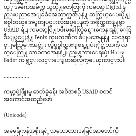
ယ့္ အဓိကအခ်က္က သူတို႔တေတြကို ကမၻာ့ Digital န
ည္းပညာအေျခခံအေဆာက္အအံုနဲ႔ ဆက္သြယ္ေပးဖို႔ျ
ဖစ္ပါတယ္။ အပူတျပင္းလိုအပ္ေနတဲ့ အခိုက္အတန္႔မွာ
USAID ရဲ႕ ကမၻာ့ဖြံ႔ၿဖိဳးမႈဓါတ္ခြဲခန္းကေန ရန္ပံုေငြ
ခ်ီးျမွင့္မႈနဲ႔ Fenix ကုမၸဏီက စံျပအေနနဲ႔ ေနေရာ
င္ျခည္စြမ္းအင္သံုး လွ်ပ္စစ္ဓါတ္အားျဖန္႔ျဖဴးႏိုင္ခဲ့တာကို လ
က္ေတြ႔ သာဓကအေနနဲ႕၊ ညႊန္ၾကားေရးမွဴး Harry
Bader က ရွင္းလင္းေျပာဆိုလိုက္ေၾကာင္းပါ။
.................
ကမ္ဘာ့ဖွံ့ဖြိုးမှု ဓာတ်ခွဲခန်း အစီအစဉ် USAID စတင်
အကောင်အထည်ဖော်
(Unicode)
အမေရိကန်အစိုးရရဲ့ သဘောထားအမြင်အာဘော်ကို