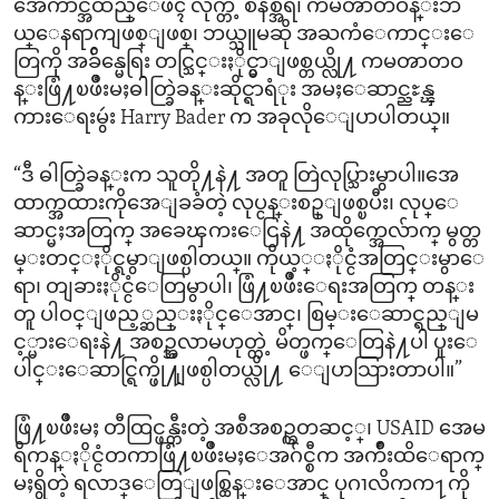
အေကာင္အထည္ေဖၚ လိုက္တဲ့ စနစ္အရ၊ ကမၻာတဝန္းဘ
ယ္ေနရာကျဖစ္ျဖစ္၊ ဘယ္သူမဆို အႀကံေကာင္းေ
တြကို အခ်ိန္မေရြး တင္သြင္းႏိုင္မွာျဖစ္တယ္လို႔ ကမၻာတဝ
န္းဖြံ႔ၿဖိဳးမႈဓါတ္ခြဲခန္းဆိုင္ရာရံုး အမႈေဆာင္ညႊန္ၾ
ကားေရးမွဴး Harry Bader က အခုလိုေျပာပါတယ္။
“ဒီ ဓါတ္ခြဲခန္းက သူတို႔နဲ႔ အတူ တြဲလုပ္သြားမွာပါ။အေ
ထာက္အထားကိုအေျခခံတဲ့ လုပ္ငန္းစဥ္ျဖစ္ၿပီး၊ လုပ္ေ
ဆာင္မႈအတြက္ အခေၾကးေငြနဲ႔ အထိုက္အေလ်ာက္ မွတ္တ
မ္းတင္ႏိုင္ရမွာျဖစ္ပါတယ္။ ကိုယ့္ႏိုင္ငံအတြင္းမွာေ
ရာ၊ တျခားႏိုင္ငံေတြမွာပါ၊ ဖြံ႔ၿဖိဳးေရးအတြက္ တန္း
တူ ပါဝင္ျဖည့္ဆည္းႏိုင္ေအာင္၊ စြမ္းေဆာင္ရည္ျမ
င့္မားေရးနဲ႔ အစဥ္အလာမဟုတ္တဲ့ မိတ္ဖက္ေတြနဲ႔ပါ ပူးေ
ပါင္းေဆာင္ရြက္ဖို႔ျဖစ္ပါတယ္လို႔ ေျပာသြားတာပါ။”
ဖြံ႔ၿဖိဳးမႈ တီထြင္ဖန္တီးတဲ့ အစီအစဥ္ကတဆင့္၊ USAID အေမ
ရိကန္ႏိုင္ငံတကာဖြံ႔ၿဖိဳးမႈေအဂ်င္စီက အက်ိဳးထိေရာက္
မႈရွိတဲ့ ရလာဒ္ေတြျဖစ္ထြန္းေအာင္ ပုဂၢလိကက႑ကို