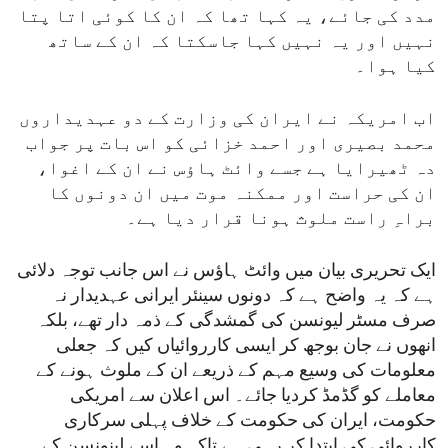
مدد کی جائے، یہ کہا تھا کہ ان کا کوئی اتا پتا
نہیں اور یہ نہیں کہا جاسکتا کہ ان کے ساتھ
کیا ہوا۔
اب امریکہ نے ایران کی وزارت کے دو عہدیداروں
محمد بصیری اور احمد خزائی کو اس بات پر جواب
دہ ٹھیرایا ہے جسے وائٹ ہاؤس نے ان کے اغوا،
ان کی حراست اور ممکنہ موت میں ان دونوں کا
براہِ راست ملوث ہونا قرار دیا ہے۔
ایک تحریری بیان میں وائٹ ہاؤس نے اس جانب توجہ دلائی
ہے کہ یہ واضح ہے کہ دونوں سینئر ایرانی عہدیدار نہ
صرف مسٹر لیونسن کی گمشدگی کے ذمہ دار تھے، بلکہ
انھوں نے جان بوجھ کر ایسی کارروائیاں کیں کہ جعلی
معلومات کی وسیع مہم کے ذریعے ان کے ملوث ہونے کے
معاملے کو گڈمڈ کردیا جائے۔ اس اعلان سے امریکی
حکومت، ایران کی حکومت کے خلاف پہلی سرکاری
کارروائی کی ابتدا کر رہی ہے تاکہ وہ اسے لینونسن کے