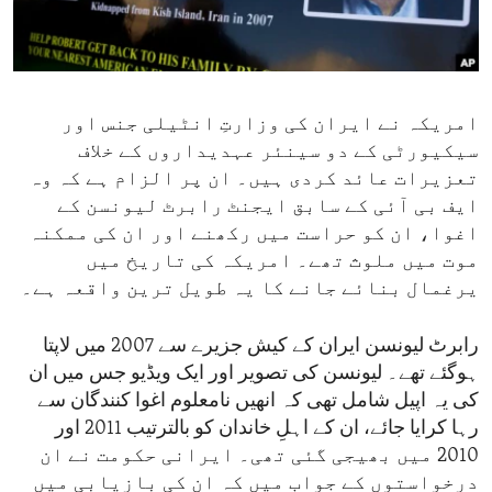
ENVIRONMENT AND HEALTH
IDEALS AND INSTITUTIONS
امریکہ نے ایران کی وزارتِ انٹیلی جنس اور
سیکیورٹی کے دو سینئر عہدیداروں کے خلاف
تعزیرات عائد کردی ہیں۔ ان پر الزام ہے کہ وہ
ایف بی آئی کے سابق ایجنٹ رابرٹ لیونسن کے
اغوا، ان کو حراست میں رکھنے اور ان کی ممکنہ
موت میں ملوث تھے۔ امریکہ کی تاریخ میں
یرغمال بنائے جانے کا یہ طویل ترین واقعہ ہے۔
رابرٹ لیونسن ایران کے کیش جزیرے سے 2007 میں لاپتا
ہوگئے تھے۔ لیونسن کی تصویر اور ایک ویڈیو جس میں ان
کی یہ اپیل شامل تھی کہ انھیں نامعلوم اغوا کنندگان سے
رہا کرایا جائے، ان کے اہلِ خاندان کو بالترتیب 2011 اور
2010 میں بھیجی گئی تھی۔ ایرانی حکومت نے ان
درخواستوں کے جواب میں کہ ان کی بازیابی میں