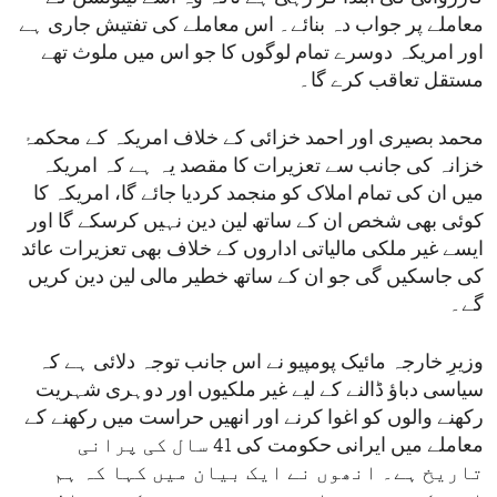
معاملے پر جواب دہ بنائے۔ اس معاملے کی تفتیش جاری ہے
اور امریکہ دوسرے تمام لوگوں کا جو اس میں ملوث تھے
مستقل تعاقب کرے گا۔
محمد بصیری اور احمد خزائی کے خلاف امریکہ کے محکمۂ
خزانہ کی جانب سے تعزیرات کا مقصد یہ ہے کہ امریکہ
میں ان کی تمام املاک کو منجمد کردیا جائے گا، امریکہ کا
کوئی بھی شخص ان کے ساتھ لین دین نہیں کرسکے گا اور
ایسے غیر ملکی مالیاتی اداروں کے خلاف بھی تعزیرات عائد
کی جاسکیں گی جو ان کے ساتھ خطیر مالی لین دین کریں
گے۔
وزیرِ خارجہ مائیک پومپیو نے اس جانب توجہ دلائی ہے کہ
سیاسی دباؤ ڈالنے کے لیے غیر ملکیوں اور دوہری شہریت
رکھنے والوں کو اغوا کرنے اور انھیں حراست میں رکھنے کے
معاملے میں ایرانی حکومت کی 41 سال کی پرانی
تاریخ ہے۔ انھوں نے ایک بیان میں کہا کہ ہم