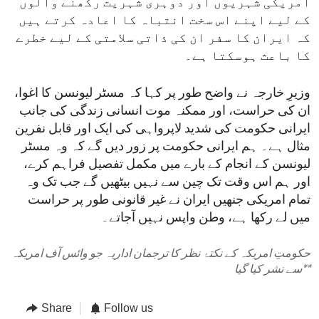
امریکی شہریوں اور دوہری شہریت رکھنے والوں
کے لیے اپنے اس سخت انتباہ کا اعادہ کرتے ہیں
کہ ایران کا سفر ان کی ذاتی سلامتی کے لیے خطرے
کا باعث ہوسکتا ہے۔
وزیرِ خارجہ نے واضح طور پر کہا کہ مسٹر لیونسن کا اغوا،
ان کی حراست، اور ممکنہ موت انسانی زندگی کی جانب
ایرانی حکومت کی شدید لاپرواہی کی ایک اور قابل نفرین
مثال ہے۔ ہم ایرانی حکومت پر زور دیں گے کہ وہ مسٹر
لیونسن کے انجام کے بارے میں مکمل تفصیل فراہم کرے،
اور ہم اس وقت تک چین سے نہیں بیٹھیں گے جب تک وہ
تمام امریکی جنھیں ایران نے غیر قانونی طور پر حراست
میں لے رکھا ہے، وطن واپس نہیں آجاتے۔
حکومتِ امریکہ کے نکتۂ نظر کا ترجمان اداریہ جو وائس آف امریکہ
**
سے نشر کیا گیا
Share
Follow us