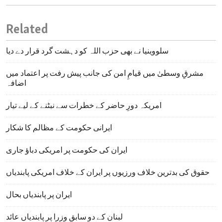
Related
سلووینیا نے بھی حزب اللہ کو دہشت گرد قرار دے دیا
مشرقِ وسطیٰ میں قیامِ امن کی جانب پیش رفت پر اعتماد میں
اضافہ
امریکہ دورِ حاضر کے خطرات سے نبٹنے کے لیے تیار
ایرانی حکومت کے مظالم کا شکار
ایران کی حکومت پر امریکی دباؤ جاری
حقوق کی بدترین خلاف ورزیوں پر ایران کے خلاف امریکی پابندیاں
ایران پر پابندیاں بحال
لبنان کے دو سابق وزرا پر پابندیاں عائد